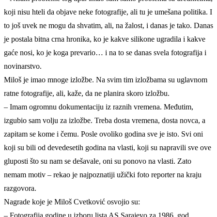
koji nisu hteli da objave neke fotografije, ali tu je umešana politika. I
to još uvek ne mogu da shvatim, ali, na žalost, i danas je tako. Danas
je postala bitna crna hronika, ko je kakve silikone ugradila i kakve
gaće nosi, ko je koga prevario… i na to se danas svela fotografija i
novinarstvo.
Miloš je imao mnoge izložbe. Na svim tim izložbama su uglavnom
ratne fotografije, ali, kaže, da ne planira skoro izložbu.
– Imam ogromnu dokumentaciju iz raznih vremena. Međutim,
izgubio sam volju za izložbe. Treba dosta vremena, dosta novca, a
zapitam se kome i čemu. Posle ovoliko godina sve je isto. Svi oni
koji su bili od devedesetih godina na vlasti, koji su napravili sve ove
gluposti što su nam se dešavale, oni su ponovo na vlasti. Zato
nemam motiv – rekao je najpoznatiji užički foto reporter na kraju
razgovora.
Nagrade koje je Miloš Cvetković osvojio su:
– Fotografija godine u izboru lista AS Sarajevo za 1986. god.