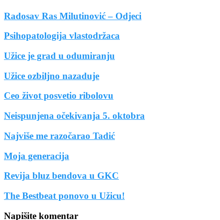
Radosav Ras Milutinović – Odjeci
Psihopatologija vlastodržaca
Užice je grad u odumiranju
Užice ozbiljno nazaduje
Ceo život posvetio ribolovu
Neispunjena očekivanja 5. oktobra
Najviše me razočarao Tadić
Moja generacija
Revija bluz bendova u GKC
The Bestbeat ponovo u Užicu!
Napišite komentar