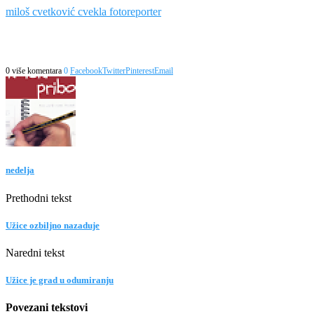
miloš cvetković cvekla fotoreporter
0 više komentara
0
Facebook
Twitter
Pinterest
Email
nedelja
Prethodni tekst
Užice ozbiljno nazaduje
Naredni tekst
Užice je grad u odumiranju
Povezani tekstovi