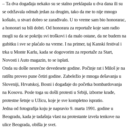
– Ta dva događaja nekako su se stalno preklapala u dva dana ili su
se održavala odmah jedan za drugim, tako da me to nije mnogo
koštalo, u stvari dobro se zarađivalo. U to vreme sam bio honorarac,
a honorari su bili dobri. Od honorara za reportaže koje sam radio
mogli su da se pokriju svi troškovi i da malo ostane, da ne budem na
gubitku i sve se plaćalo na vreme. I na primer, taj Kanski festival i
trka u Monte Karlu, kada se dogovorim za reportaže za Start,
Novosti i Auto magazin, to se isplati.
Onda su došle nesrećne devedesete godine. Počinje rat i Miloš je na
ratištu proveo pune četiri godine. Zabeležio je mnoga dešavanja u
Sloveniji, Hrvatskoj, Bosni i događaje do početka bombardovanja
na Kosovu. Posle toga su došli protesti u Srbiji, izborne krađe,
protestne šetnje u Užicu, koje je sve kompletno ispratio.
Jedna od fotografija koju je napravio 9. marta 1991. godine u
Beogradu, kada je tadašnja vlast na protestante izvela tenkove na
ulice Beograda, obišla je svet.