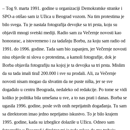
– Tog 9. marta 1991. godine u organizaciji Demokratske stranke i
SPO-a otišao sam iz Užica u Beograd vozom. Na tim protestima je
bilo svega. Tu je nastala fotografija devojke sa tri prsta, koju su
objavili mnogi svetski mediji. Radio sam za Večernje novosti kao
honorarac, a istovremeno i za tadašnju Borbu, za koju sam radio od
1991. do 1996. godine. Tada sam bio zapanjen, jer Večernje novosti
nisu objavile ni slova o protestima, a kamoli fotografije, dok je
Borba objavila fotografiju na kojoj je ta devojka sa tri prsta. Mislim
da su tada imali tiraž 200.000 i sve su prodali. Ali, za Večernje
novosti nisam mogao da shvatim da ne puste ništa, jer se sve
događalo u centru Beograda, nedaleko od redakcije. Po tome se vidi
koliko je politika bila umešana u sve, a to nas prati i danas. Borba se
ugasila 1996. godine, posle svih onih neprijatnih događanja. Tu sam
sa direktorom imao jedno neprijatno iskustvo. To je bilo krajem
1995. godine, kada su izbeglice dolazile u Užicu. Odneo sam