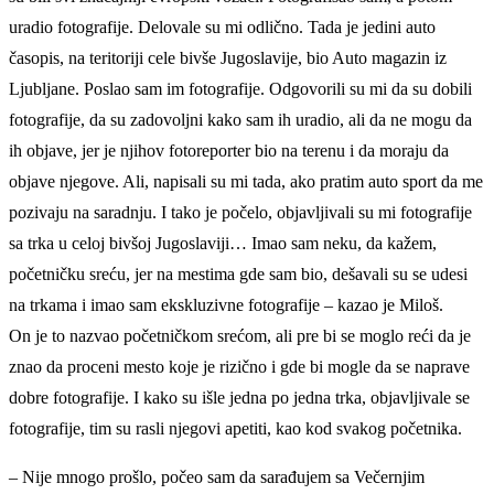
uradio fotografije. Delovale su mi odlično. Tada je jedini auto
časopis, na teritoriji cele bivše Jugoslavije, bio Auto magazin iz
Ljubljane. Poslao sam im fotografije. Odgovorili su mi da su dobili
fotografije, da su zadovoljni kako sam ih uradio, ali da ne mogu da
ih objave, jer je njihov fotoreporter bio na terenu i da moraju da
objave njegove. Ali, napisali su mi tada, ako pratim auto sport da me
pozivaju na saradnju. I tako je počelo, objavljivali su mi fotografije
sa trka u celoj bivšoj Jugoslaviji… Imao sam neku, da kažem,
početničku sreću, jer na mestima gde sam bio, dešavali su se udesi
na trkama i imao sam ekskluzivne fotografije – kazao je Miloš.
On je to nazvao početničkom srećom, ali pre bi se moglo reći da je
znao da proceni mesto koje je rizično i gde bi mogle da se naprave
dobre fotografije. I kako su išle jedna po jedna trka, objavljivale se
fotografije, tim su rasli njegovi apetiti, kao kod svakog početnika.
– Nije mnogo prošlo, počeo sam da sarađujem sa Večernjim