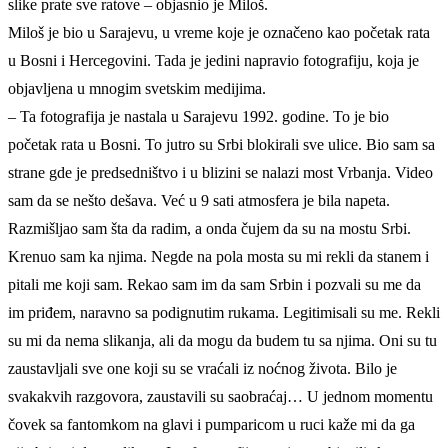
slike prate sve ratove – objasnio je Miloš.
Miloš je bio u Sarajevu, u vreme koje je označeno kao početak rata
u Bosni i Hercegovini. Tada je jedini napravio fotografiju, koja je
objavljena u mnogim svetskim medijima.
– Ta fotografija je nastala u Sarajevu 1992. godine. To je bio
početak rata u Bosni. To jutro su Srbi blokirali sve ulice. Bio sam sa
strane gde je predsedništvo i u blizini se nalazi most Vrbanja. Video
sam da se nešto dešava. Već u 9 sati atmosfera je bila napeta.
Razmišljao sam šta da radim, a onda čujem da su na mostu Srbi.
Krenuo sam ka njima. Negde na pola mosta su mi rekli da stanem i
pitali me koji sam. Rekao sam im da sam Srbin i pozvali su me da
im priđem, naravno sa podignutim rukama. Legitimisali su me. Rekli
su mi da nema slikanja, ali da mogu da budem tu sa njima. Oni su tu
zaustavljali sve one koji su se vraćali iz noćnog života. Bilo je
svakakvih razgovora, zaustavili su saobraćaj… U jednom momentu
čovek sa fantomkom na glavi i pumparicom u ruci kaže mi da ga