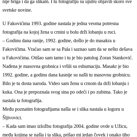
nije briga i da ga slikam. I tu fotografiju su ujutru objavili skoro sve
svetske novine.
U Fakovićima 1993. godine nastala je jedna veoma potresna
fotografija na kojoj žena u crnini u bolu drži lobanju u ruci.
– Godinu dana ranije, 1992. godine, došlo je do masakra u
Fakovićima. Vraćao sam se sa Pala i saznao sam da se nešto dešava
u Fakovićima. Otišao sam tamo i tu je bio patolog Zoran Stanković.
Nađena je masovna grobnica i vršili su eshumaciju. Masakr je bio
1992. godine, a godinu dana kasnije su našli tu masovnu grobnicu.
Bilo je tu dosta naroda. Video sam ženu u crnom da drži lobanju i
kuka. Ona je prepoznala svog sina po odeći i po zubima. Tako je
nastala ta fotografija.
Među poznatim fotografijama našla se i slika nastala u logoru u
Šljivovici.
– Kada sam imao izložbu fotografija 2004. godine ovde u Užicu,
među kojima se našla i ta slika, prišao mi jedan čovek i onako tiho