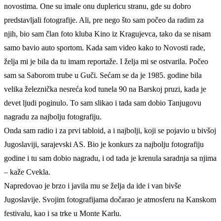
novostima. One su imale onu duplericu stranu, gde su dobro
predstavljali fotografije. Ali, pre nego što sam počeo da radim za
njih, bio sam član foto kluba Kino iz Kragujevca, tako da se nisam
samo bavio auto sportom. Kada sam video kako to Novosti rade,
želja mi je bila da tu imam reportaže. I želja mi se ostvarila. Počeo
sam sa Saborom trube u Guči. Sećam se da je 1985. godine bila
velika železnička nesreća kod tunela 90 na Barskoj pruzi, kada je
devet ljudi poginulo. To sam slikao i tada sam dobio Tanjugovu
nagradu za najbolju fotografiju.
Onda sam radio i za prvi tabloid, a i najbolji, koji se pojavio u bivšoj
Jugoslaviji, sarajevski AS. Bio je konkurs za najbolju fotografiju
godine i tu sam dobio nagradu, i od tada je krenula saradnja sa njima
– kaže Cvekla.
Napredovao je brzo i javila mu se želja da ide i van bivše
Jugoslavije. Svojim fotografijama dočarao je atmosferu na Kanskom
festivalu, kao i sa trke u Monte Karlu.