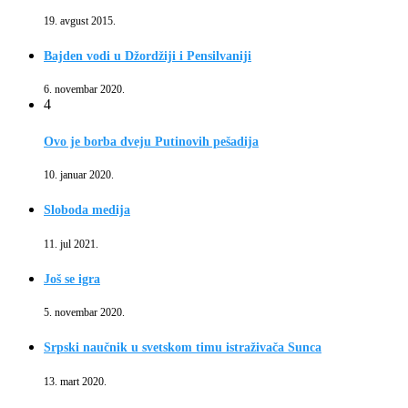
19. avgust 2015.
Bajden vodi u Džordžiji i Pensilvaniji
6. novembar 2020.
4
Ovo je borba dveju Putinovih pešadija
10. januar 2020.
Sloboda medija
11. jul 2021.
Još se igra
5. novembar 2020.
Srpski naučnik u svetskom timu istraživača Sunca
13. mart 2020.