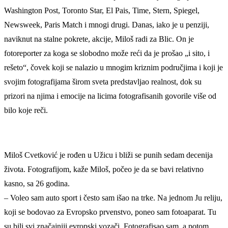
Washington Post, Toronto Star, El Pais, Time, Stern, Spiegel,
Newsweek, Paris Match i mnogi drugi. Danas, iako je u penziji,
naviknut na stalne pokrete, akcije, Miloš radi za Blic. On je
fotoreporter za koga se slobodno može reći da je prošao „i sito, i
rešeto“, čovek koji se nalazio u mnogim kriznim područjima i koji je
svojim fotografijama širom sveta predstavljao realnost, dok su
prizori na njima i emocije na licima fotografisanih govorile više od
bilo koje reči.
Miloš Cvetković je rođen u Užicu i bliži se punih sedam decenija
života. Fotografijom, kaže Miloš, počeo je da se bavi relativno
kasno, sa 26 godina.
– Voleo sam auto sport i često sam išao na trke. Na jednom Ju reliju,
koji se bodovao za Evropsko prvenstvo, poneo sam fotoaparat. Tu
su bili svi značajniji evropski vozači. Fotografisao sam, a potom