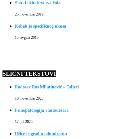
Slatki užitak za sva čula
25. novembar 2019.
Kebab je specifičnog ukusa
15. avgust 2019.
SLIČNI TEKSTOVI
Radosav Ras Milutinović – Odjeci
10. novembar 2025.
Psihopatologija vlastodržaca
17. jul 2025.
Užice je grad u odumiranju