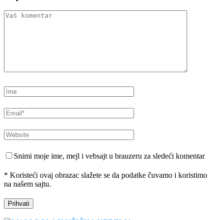
Snimi moje ime, mejl i vebsajt u brauzeru za sledeći komentar
* Koristeći ovaj obrazac slažete se da podatke čuvamo i koristimo
na našem sajtu.