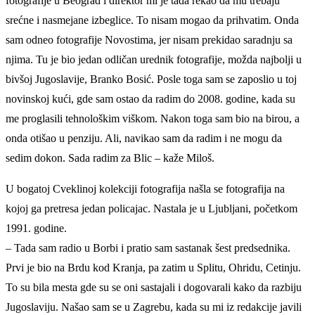
fotografije u Beograd i direktor mi je tada rekao da mu trebaju
srećne i nasmejane izbeglice. To nisam mogao da prihvatim. Onda
sam odneo fotografije Novostima, jer nisam prekidao saradnju sa
njima. Tu je bio jedan odličan urednik fotografije, možda najbolji u
bivšoj Jugoslavije, Branko Bosić. Posle toga sam se zaposlio u toj
novinskoj kući, gde sam ostao da radim do 2008. godine, kada su
me proglasili tehnološkim viškom. Nakon toga sam bio na birou, a
onda otišao u penziju. Ali, navikao sam da radim i ne mogu da
sedim dokon. Sada radim za Blic – kaže Miloš.
U bogatoj Cveklinoj kolekciji fotografija našla se fotografija na
kojoj ga pretresa jedan policajac. Nastala je u Ljubljani, početkom
1991. godine.
– Tada sam radio u Borbi i pratio sam sastanak šest predsednika.
Prvi je bio na Brdu kod Kranja, pa zatim u Splitu, Ohridu, Cetinju.
To su bila mesta gde su se oni sastajali i dogovarali kako da razbiju
Jugoslaviju. Našao sam se u Zagrebu, kada su mi iz redakcije javili