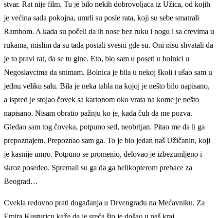
stvar. Rat nije film. Tu je bilo nekih dobrovoljaca iz Užica, od kojih
je većina sada pokojna, umrli su posle rata, koji su sebe smatrali
Rambom. A kada su počeli da ih nose bez ruku i nogu i sa crevima u
rukama, mislim da su tada postali svesni gde su. Oni nisu shvatali da
je to pravi rat, da se tu gine. Eto, bio sam u poseti u bolnici u
Negoslavcima da snimam. Bolnica je bila u nekoj školi i ušao sam u
jednu veliku salu. Bila je neka tabla na kojoj je nešto bilo napisano,
a ispred je stojao čovek sa kartonom oko vrata na kome je nešto
napisano. Nisam obratio pažnju ko je, kada čuh da me pozva.
Gledao sam tog čoveka, potpuno sed, neobrijan. Pitao me da li ga
prepoznajem. Prepoznao sam ga. To je bio jedan naš Užičanin, koji
je kasnije umro. Potpuno se promenio, delovao je izbezumljeno i
skroz posedeo. Spremali su ga da ga helikopterom prebace za
Beograd…
Cvekla redovno prati događanja u Drvengradu na Mećavniku. Za
Emira Kusturicu kaže da je sreća što je došao u naš kraj.