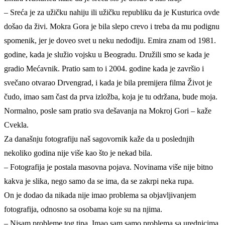
– Sreća je za užičku nahiju ili užičku republiku da je Kusturica ovde
došao da živi. Mokra Gora je bila slepo crevo i treba da mu podignu
spomenik, jer je doveo svet u neku nedođiju. Emira znam od 1981.
godine, kada je služio vojsku u Beogradu. Družili smo se kada je
gradio Mećavnik. Pratio sam to i 2004. godine kada je završio i
svečano otvarao Drvengrad, i kada je bila premijera filma Život je
čudo, imao sam čast da prva izložba, koja je tu održana, bude moja.
Normalno, posle sam pratio sva dešavanja na Mokroj Gori – kaže
Cvekla.
Za današnju fotografiju naš sagovornik kaže da u poslednjih
nekoliko godina nije više kao što je nekad bila.
– Fotografija je postala masovna pojava. Novinama više nije bitno
kakva je slika, nego samo da se ima, da se zakrpi neka rupa.
On je dodao da nikada nije imao problema sa objavljivanjem
fotografija, odnosno sa osobama koje su na njima.
– Nisam probleme tog tipa. Imao sam samo problema sa urednicima,