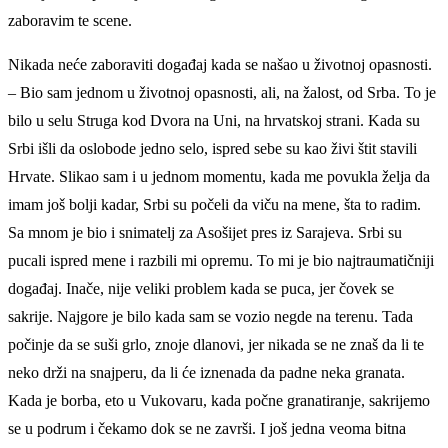
zaboravim te scene.
Nikada neće zaboraviti događaj kada se našao u životnoj opasnosti.
– Bio sam jednom u životnoj opasnosti, ali, na žalost, od Srba. To je
bilo u selu Struga kod Dvora na Uni, na hrvatskoj strani. Kada su
Srbi išli da oslobode jedno selo, ispred sebe su kao živi štit stavili
Hrvate. Slikao sam i u jednom momentu, kada me povukla želja da
imam još bolji kadar, Srbi su počeli da viču na mene, šta to radim.
Sa mnom je bio i snimatelj za Asošijet pres iz Sarajeva. Srbi su
pucali ispred mene i razbili mi opremu. To mi je bio najtraumatičniji
događaj. Inače, nije veliki problem kada se puca, jer čovek se
sakrije. Najgore je bilo kada sam se vozio negde na terenu. Tada
počinje da se suši grlo, znoje dlanovi, jer nikada se ne znaš da li te
neko drži na snajperu, da li će iznenada da padne neka granata.
Kada je borba, eto u Vukovaru, kada počne granatiranje, sakrijemo
se u podrum i čekamo dok se ne završi. I još jedna veoma bitna