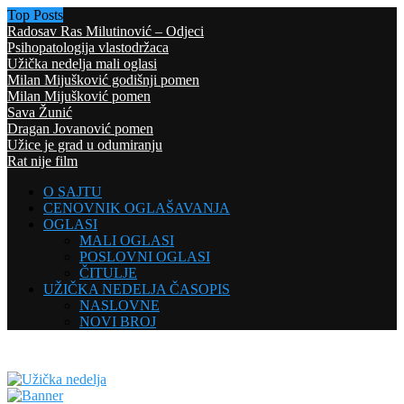
Top Posts
Radosav Ras Milutinović – Odjeci
Psihopatologija vlastodržaca
Užička nedelja mali oglasi
Milan Mijušković godišnji pomen
Milan Mijušković pomen
Sava Žunić
Dragan Jovanović pomen
Užice je grad u odumiranju
Rat nije film
O SAJTU
CENOVNIK OGLAŠAVANJA
OGLASI
MALI OGLASI
POSLOVNI OGLASI
ČITULJE
UŽIČKA NEDELJA ČASOPIS
NASLOVNE
NOVI BROJ