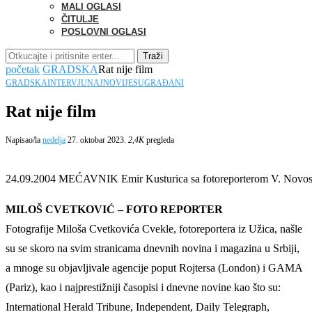
MALI OGLASI
ČITULJE
POSLOVNI OGLASI
Traži
početak
GRADSKA
Rat nije film
GRADSKA
INTERVJU
NAJNOVIJE
SUGRAĐANI
Rat nije film
Napisao/la
nedelja
27. oktobar 2023.
2,4K
pregleda
24.09.2004 MEĆAVNIK Emir Kusturica sa fotoreporterom V. Novosti 
MILOŠ CVETKOVIĆ – FOTO REPORTER
Fotografije Miloša Cvetkovića Cvekle, fotoreportera iz Užica, našle
su se skoro na svim stranicama dnevnih novina i magazina u Srbiji,
a mnoge su objavljivale agencije poput Rojtersa (London) i GAMA
(Pariz), kao i najprestižniji časopisi i dnevne novine kao što su:
International Herald Tribune, Independent, Daily Telegraph,