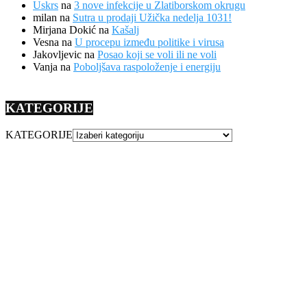
Uskrs
na
3 nove infekcije u Zlatiborskom okrugu
milan
na
Sutra u prodaji Užička nedelja 1031!
Mirjana Dokić
na
Kašalj
Vesna
na
U procepu između politike i virusa
Jakovljevic
na
Posao koji se voli ili ne voli
Vanja
na
Poboljšava raspoloženje i energiju
KATEGORIJE
KATEGORIJE