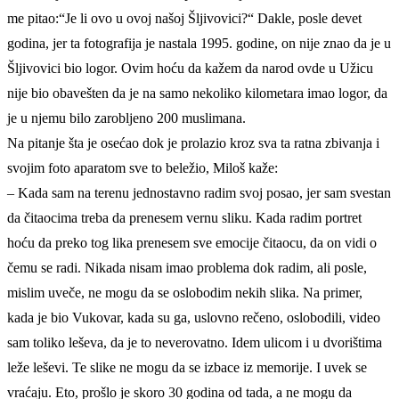
me pitao:“Je li ovo u ovoj našoj Šljivovici?“ Dakle, posle devet
godina, jer ta fotografija je nastala 1995. godine, on nije znao da je u
Šljivovici bio logor. Ovim hoću da kažem da narod ovde u Užicu
nije bio obavešten da je na samo nekoliko kilometara imao logor, da
je u njemu bilo zarobljeno 200 muslimana.
Na pitanje šta je osećao dok je prolazio kroz sva ta ratna zbivanja i
svojim foto aparatom sve to beležio, Miloš kaže:
– Kada sam na terenu jednostavno radim svoj posao, jer sam svestan
da čitaocima treba da prenesem vernu sliku. Kada radim portret
hoću da preko tog lika prenesem sve emocije čitaocu, da on vidi o
čemu se radi. Nikada nisam imao problema dok radim, ali posle,
mislim uveče, ne mogu da se oslobodim nekih slika. Na primer,
kada je bio Vukovar, kada su ga, uslovno rečeno, oslobodili, video
sam toliko leševa, da je to neverovatno. Idem ulicom i u dvorištima
leže leševi. Te slike ne mogu da se izbace iz memorije. I uvek se
vraćaju. Eto, prošlo je skoro 30 godina od tada, a ne mogu da