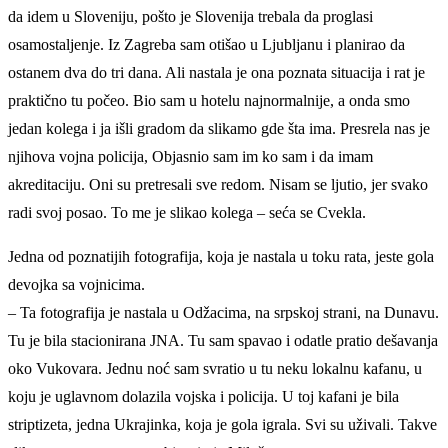
da idem u Sloveniju, pošto je Slovenija trebala da proglasi
osamostaljenje. Iz Zagreba sam otišao u Ljubljanu i planirao da
ostanem dva do tri dana. Ali nastala je ona poznata situacija i rat je
praktično tu počeo. Bio sam u hotelu najnormalnije, a onda smo
jedan kolega i ja išli gradom da slikamo gde šta ima. Presrela nas je
njihova vojna policija, Objasnio sam im ko sam i da imam
akreditaciju. Oni su pretresali sve redom. Nisam se ljutio, jer svako
radi svoj posao. To me je slikao kolega – seća se Cvekla.
Jedna od poznatijih fotografija, koja je nastala u toku rata, jeste gola
devojka sa vojnicima.
– Ta fotografija je nastala u Odžacima, na srpskoj strani, na Dunavu.
Tu je bila stacionirana JNA. Tu sam spavao i odatle pratio dešavanja
oko Vukovara. Jednu noć sam svratio u tu neku lokalnu kafanu, u
koju je uglavnom dolazila vojska i policija. U toj kafani je bila
striptizeta, jedna Ukrajinka, koja je gola igrala. Svi su uživali. Takve