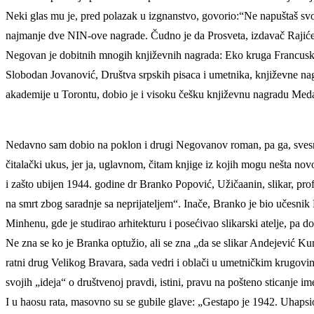
Neki glas mu je, pred polazak u izgnanstvo, govorio:“Ne napuštaš svoju
najmanje dve NIN-ove nagrade. Čudno je da Prosveta, izdavač Rajićev
Negovan je dobitnih mnogih književnih nagrada: Eko kruga Francuske
Slobodan Jovanović, Društva srpskih pisaca i umetnika, književne na
akademije u Torontu, dobio je i visoku češku književnu nagradu Meda
Nedavno sam dobio na poklon i drugi Negovanov roman, pa ga, svesrdn
čitalački ukus, jer ja, uglavnom, čitam knjige iz kojih mogu nešta nov
i zašto ubijen 1944. godine dr Branko Popović, Užičaanin, slikar, pro
na smrt zbog saradnje sa neprijateljem“. Inače, Branko je bio učesni
Minhenu, gde je studirao arhitekturu i posećivao slikarski atelje, pa 
Ne zna se ko je Branka optužio, ali se zna „da se slikar Andejević K
ratni drug Velikog Bravara, sada vedri i oblači u umetničkim krugovima“
svojih „ideja“ o društvenoj pravdi, istini, pravu na pošteno sticanje ime
I u haosu rata, masovno su se gubile glave: „Gestapo je 1942. Uhapsio 