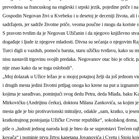
prevedena sa francuskog na engleski i srpski jezik, pojedine priče i na
Gospodin Negovan živi u Kvebeku i u desetoj je deceniji života, ali
sadržajem, jer sadrže životne priče, veoma poučne i mogu da koriste
S pravom tvrdim da je Negovan Užičanin i da njegovo književno stvara
događaje i ljude iz njegove mladosti. Divna su sećanja o njegovim Ra
Turci digli u vazduh, pomoću baruta, staru užičku tvrđavu, kako su mu p
nisu nastavili trgovinu svojih predaka. Negovanov otac bio je oficir,
nije znao kako da se toga oslobodi“.
„Moj dolazak u Užice ležao je u mojoj potajnoj želji da još jednom vi
i drugih mesta jedini životni prtljag onoga ko krene na put u izgnans
kojima je sarađivao, pominjući svog dedu Petra, deda Mlađa, baku Katu
Mirkovićku (Andrijinu ćerku), doktora Milana Zankovića, sa kojim je mo
mesta gde je bio protivavionski mitraljez, odakle „sam, kratko, u jese
kratkotrajnog postojanja Užičke Crvene republike“, sokolskog doma
piše o „ludosti jednog naroda koji je hteo da se suprotstavi Trećem 
kovača“ i pominje prvu žrtvu kapetana Jovanovića i Cvetu i Stoju ko