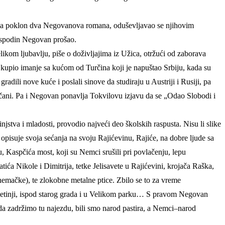
am na poklon dva Negovanova romana, oduševljavao se njihovim
gospodin Negovan prošao.
kom ljubavlju, piše o doživljajima iz Užica, otržući od zaborava
 kupio imanje sa kućom od Turčina koji je napuštao Srbiju, kada su
adili nove kuće i poslali sinove da studiraju u Austriji i Rusiji, pa
Dečani. Pa i Negovan ponavlja Tokvilovu izjavu da se „Odao Slobodi i
stva i mladosti, provodio najveći deo školskih raspusta. Nisu li slike
opisuje svoja sećanja na svoju Rajićevinu, Rajiće, na dobre ljude sa
, Kaspčića most, koji su Nemci srušili pri povlačenju, lepu
ića Nikole i Dimitrija, tetke Jelisavete u Rajićevini, krojača Raška,
(nemačke), te zlokobne metalne ptice. Zbilo se to za vreme
etinji, ispod starog grada i u Velikom parku… S pravom Negovan
 da zadržimo tu najezdu, bili smo narod pastira, a Nemci–narod