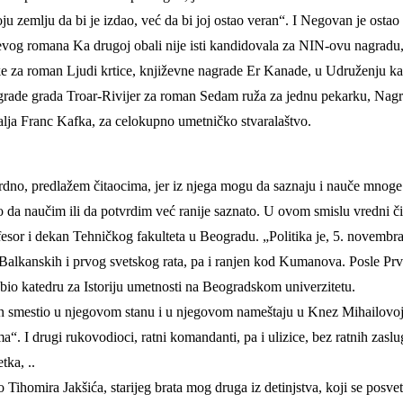
 zemlju da bi je izdao, već da bi joj ostao veran“. I Negovan je ostao 
og romana Ka drugoj obali nije isti kandidovala za NIN-ovu nagradu, k
 za roman Ljudi krtice, književne nagrade Er Kanade, u Udruženju kan
grade grada Troar-Rivijer za roman Sedam ruža za jednu pekarku, Nagr
lja Franc Kafka, za celokupno umetničko stvaralaštvo.
o, predlažem čitaocima, jer iz njega mogu da saznaju i nauče mnoge v
o da naučim ili da potvrdim već ranije saznato. U ovom smislu vredni či
fesor i dekan Tehničkog fakulteta u Beogradu. „Politika je, 5. novembra
k Balkanskih i prvog svetskog rata, pa i ranjen kod Kumanova. Posle Pr
dobio katedru za Istoriju umetnosti na Beogradskom univerzitetu.
un smestio u njegovom stanu i u njegovom nameštaju u Knez Mihailovoj u
. I drugi rukovodioci, ratni komandanti, pa i ulizice, bez ratnih zasluga
tka, ..
Tihomira Jakšića, starijeg brata mog druga iz detinjstva, koji se posvet