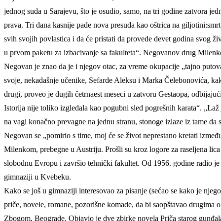
jednog suda u Sarajevu, što je osudio, samo, na tri godine zatvora je
prava. Tri dana kasnije pade nova presuda kao oštrica na giljotini:sm
svih svojih povlastica i da će pristati da provede devet godina svog ž
u prvom paketu za izbacivanje sa fakulteta“. Negovanov drug Milenko
Negovan je znao da je i njegov otac, za vreme okupacije „tajno putov
svoje, nekadašnje učenike, Sefarde Aleksu i Marka Čelebonovića, kako 
drugi, proveo je dugih četrnaest meseci u zatvoru Gestaopa, odbijaju
Istorija nije toliko izgledala kao pogubni sled pogrešnih karata“. „L
na vagi konačno prevagne na jednu stranu, stonoge izlaze iz tame da
Negovan se „pomirio s time, moj će se život neprestano kretati izme
Milenkom, prebegne u Austriju. Prošli su kroz logore za raseljena lica 
slobodnu Evropu i završio tehnički fakultet. Od 1956. godine radio je
gimnaziji u Kvebeku.
Kako se još u gimnaziji interesovao za pisanje (sećao se kako je njego
priče, novele, romane, pozorišne komade, da bi saopštavao drugima o 
Zbogom, Beograde. Objavio je dve zbirke novela Priča starog gunđal