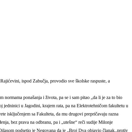
Rajićevini, ispod Zabučja, provodio sve školske raspuste, a
m normama ponašanja i života, pa se i sam pitao „da li je za to bio
koj jedninici u Jagodini, krajem rata, pa na Elektrotehničom fakultetu u
prete isključenjem sa Fakulteta, da mu drugovi prepričavaju razna
suđenja, bez prava na odbranu, pa i „utešne“ reči sudije Milonje
sa Đilasom podsetio je Negovana da je „Broj Dva objavio članak..protiv