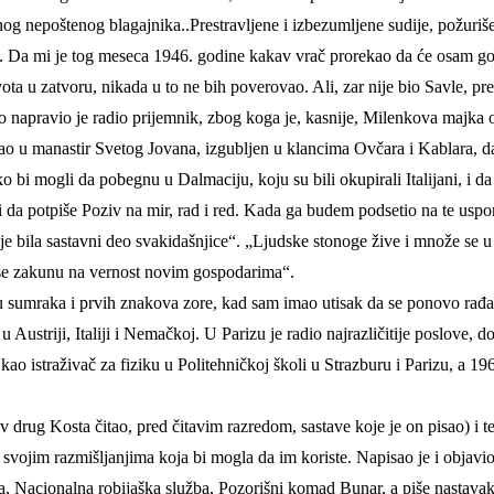
dnog nepoštenog blagajnika..Prestravljene i izbezumljene sudije, požur
rt. Da mi je tog meseca 1946. godine kakav vrač prorekao da će osam god
ivota u zatvoru, nikada u to ne bih poverovao. Ali, zar nije bio Savle, 
 napravio je radio prijemnik, zbog koga je, kasnije, Milenkova majka o
ao u manastir Svetog Jovana, izgubljen u klancima Ovčara i Kablara, da 
bi mogli da pobegnu u Dalmaciju, koju su bili okupirali Italijani, i d
ći da potpiše Poziv na mir, rad i red. Kada ga budem podsetio na te u
až je bila sastavni deo svakidašnjice“. „Ljudske stonoge žive i množe 
 se zakunu na vernost novim gospodarima“.
đu sumraka i prvih znakova zore, kad sam imao utisak da se ponovo rađ
u Austriji, Italiji i Nemačkoj. U Parizu je radio najrazličitije poslove, 
 kao istraživač za fiziku u Politehničkoj školi u Strazburu i Parizu, a 
v drug Kosta čitao, pred čitavim razredom, sastave koje je on pisao) i 
svojim razmišljanjima koja bi mogla da im koriste. Napisao je i objavi
a, Nacionalna robijaška služba, Pozorišni komad Bunar, a piše nasta