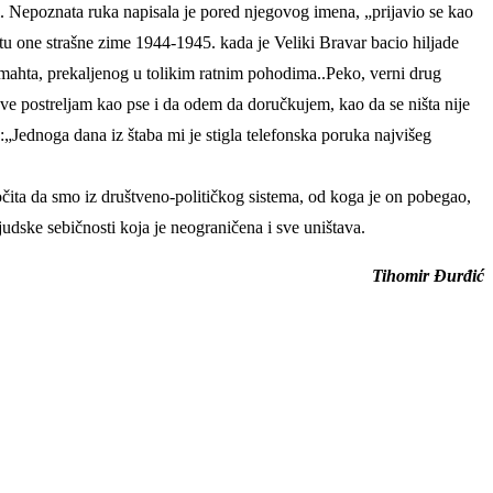
i. Nepoznata ruka napisala je pored njegovog imena, „prijavio se kao
u one strašne zime 1944-1945. kada je Veliki Bravar bacio hiljade
ermahta, prekaljenog u tolikim ratnim pohodima..Peko, verni drug
 sve postreljam kao pse i da odem da doručkujem, kao da se ništa nije
Jednoga dana iz štaba mi je stigla telefonska poruka najvišeg
ta da smo iz društveno-političkog sistema, od koga je on pobegao,
udske sebičnosti koja je neograničena i sve uništava.
Tihomir Đurđić