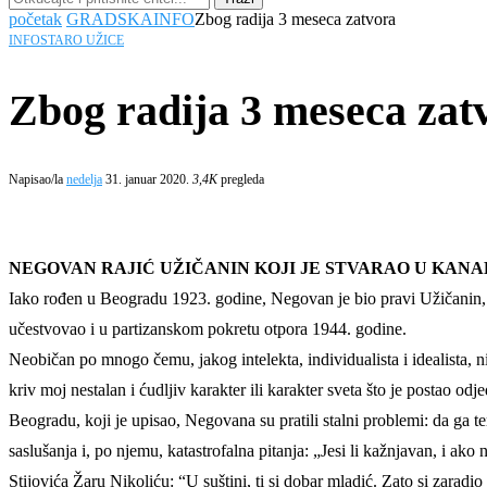
početak
GRADSKA
INFO
Zbog radija 3 meseca zatvora
INFO
STARO UŽICE
Zbog radija 3 meseca zat
Napisao/la
nedelja
31. januar 2020.
3,4K
pregleda
NEGOVAN RAJIĆ UŽIČANIN KOJI JE STVARAO U KANA
Iako rođen u Beogradu 1923. godine, Negovan je bio pravi Užičanin, p
učestvovao i u partizanskom pokretu otpora 1944. godine.
Neobičan po mnogo čemu, jakog intelekta, individualista i idealista, n
kriv moj nestalan i ćudljiv karakter ili karakter sveta što je postao o
Beogradu, koji je upisao, Negovana su pratili stalni problemi: da ga t
saslušanja i, po njemu, katastrofalna pitanja: „Jesi li kažnjavan, i ako 
Stijovića Žaru Nikoliću: “U suštini, ti si dobar mladić. Zato si zarad