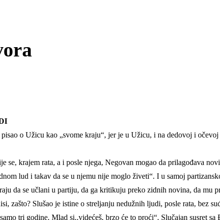
vora
DI
isao o Užicu kao „svome kraju“, jer je u Užicu, i na dedovoj i očevoj 
ije se, krajem rata, a i posle njega, Negovan mogao da prilagođava novi
djednom lud i takav da se u njemu nije moglo živeti“. I u samoj partizans
eraju da se učlani u partiju, da ga kritikuju preko zidnih novina, da mu 
nisi, zašto? Slušao je istine o streljanju nedužnih ljudi, posle rata, bez 
io samo tri godine. Mlad si..videćeš, brzo će to proći“. Slučajan susret 