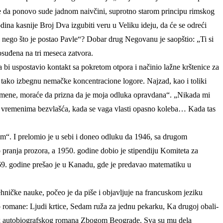
iše da ponovo sude jadnom naivčini, suprotno starom principu rimskog
ina kasnije Broj Dva izgubiti veru u Veliku ideju, da će se odreći
pre nego što je postao Pavle“? Dobar drug Negovanu je saopštio: „Ti si
suđena na tri meseca zatvora.
bi uspostavio kontakt sa pokretom otpora i načinio lažne krštenice za
a tako izbegnu nemačke koncentracione logore. Najzad, kao i toliki
spomene, moraće da prizna da je moja odluka opravdana“. „Nikada mi
se u vremenima bezvlašća, kada se vaga vlasti opasno koleba… Kada tas
am“. I prelomio je u sebi i doneo odluku da 1946, sa drugom
do pranja prozora, a 1950. godine dobio je stipendiju Komiteta za
1969. godine prešao je u Kanadu, gde je predavao matematiku u
tehničke nauke, počeo je da piše i objavljuje na francuskom jeziku
o romane: Ljudi krtice, Sedam ruža za jednu pekarku, Ka drugoj obali-
vak autobiografskog romana Zbogom Beograde. Sva su mu dela