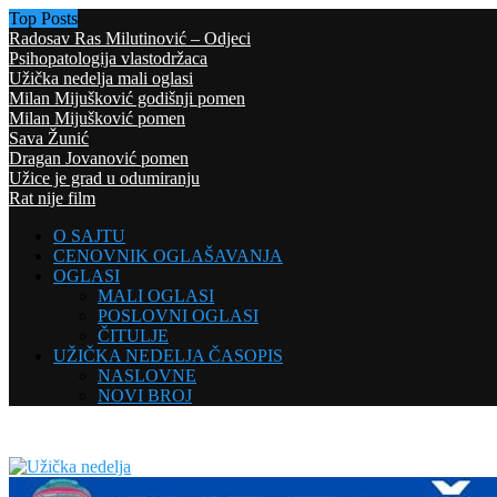
Top Posts
Radosav Ras Milutinović – Odjeci
Psihopatologija vlastodržaca
Užička nedelja mali oglasi
Milan Mijušković godišnji pomen
Milan Mijušković pomen
Sava Žunić
Dragan Jovanović pomen
Užice je grad u odumiranju
Rat nije film
O SAJTU
CENOVNIK OGLAŠAVANJA
OGLASI
MALI OGLASI
POSLOVNI OGLASI
ČITULJE
UŽIČKA NEDELJA ČASOPIS
NASLOVNE
NOVI BROJ