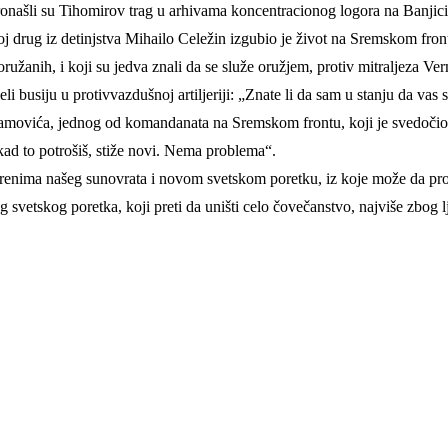
 pronašli su Tihomirov trag u arhivama koncentracionog logora na Banjic
drug iz detinjstva Mihailo Celežin izgubio je život na Sremskom front
oružanih, i koji su jedva znali da se služe oružjem, protiv mitraljeza V
 busiju u protivvazdušnoj artiljeriji: „Znate li da sam u stanju da vas
movića, jednog od komandanata na Sremskom frontu, koji je svedočio:„
kad to potrošiš, stiže novi. Nema problema“.
ima našeg sunovrata i novom svetskom poretku, iz koje može da proči
vetskog poretka, koji preti da uništi celo čovečanstvo, najviše zbog lj