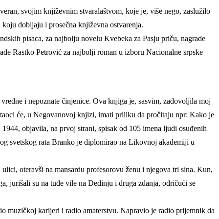
veran, svojim književnim stvaralaštvom, koje je, više nego, zaslužilo
oju dobijaju i prosečna književna ostvarenja.
dskih pisaca, za najbolju novelu Kvebeka za Pasju priču, nagrade
ade Rastko Petrović za najbolji roman u izboru Nacionalne srpske
redne i nepoznate činjenice. Ova knjiga je, sasvim, zadovoljila moj
taoci će, u Negovanovoj knjizi, imati priliku da pročitaju npr: Kako je
 1944, objavila, na prvoj strani, spisak od 105 imena ljudi osuđenih
vog svetskog rata Branko je diplomirao na Likovnoj akademiji u
lici, oteravši na mansardu profesorovu ženu i njegova tri sina. Kun,
, jurišali su na tuđe vile na Dedinju i druga zdanja, odričući se
io muzičkoj karijeri i radio amaterstvu. Napravio je radio prijemnik da