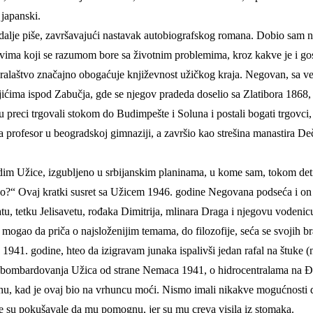
 japanski.
 i dalje piše, završavajući nastavak autobiografskog romana. Dobio s
 svima koji se razumom bore sa životnim problemima, kroz kakve je i 
laštvo značajno obogaćuje književnost užičkog kraja. Negovan, sa veli
jićima ispod Zabučja, gde se njegov pradeda doselio sa Zlatibora 1868,
reci trgovali stokom do Budimpešte i Soluna i postali bogati trgovci, gr
 pa profesor u beogradskoj gimnaziji, a završio kao strešina manastira 
dim Užice, izgubljeno u srbijanskim planinama, u kome sam, tokom detinj
tvo?“ Ovaj kratki susret sa Užicem 1946. godine Negovana podseća i on 
, tetku Jelisavetu, rođaka Dimitrija, mlinara Draga i njegovu vodenicu
gao da priča o najsloženijim temama, do filozofije, seća se svojih brat
n 1941. godine, hteo da izigravam junaka ispalivši jedan rafal na štuke 
, bombardovanja Užica od strane Nemaca 1941, o hidrocentralama na Đ
rajhu, kad je ovaj bio na vrhuncu moći. Nismo imali nikakve mogućnosti
je su pokušavale da mu pomognu, jer su mu creva visila iz stomaka.