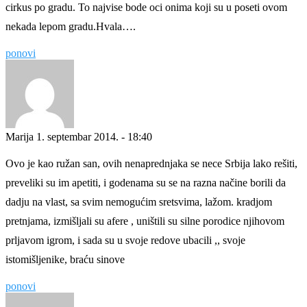
cirkus po gradu. To najvise bode oci onima koji su u poseti ovom
nekada lepom gradu.Hvala….
ponovi
Marija
1. septembar 2014. - 18:40
Ovo je kao ružan san, ovih nenaprednjaka se nece Srbija lako rešiti,
preveliki su im apetiti, i godenama su se na razna načine borili da
dadju na vlast, sa svim nemogućim sretsvima, lažom. kradjom
pretnjama, izmišljali su afere , uništili su silne porodice njihovom
prljavom igrom, i sada su u svoje redove ubacili ,, svoje
istomišljenike, braću sinove
ponovi