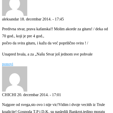
aleksandar
18. decembar 2014. - 17:45
Predivna stvar, prava kafanska!! Molim akorde za gitaru! / deka od
70 god., koji je pre 4 god.,
počeo da svira gitaru, i kažu da već poprilično svira ! /
Unapred hvala, a za „Našu Stvar još jednom sve pohvale
ponovi
CHICHI
20. decembar 2014. - 17:01
Najgore od svega,sto ovo i nije vic!Vidim i dvoje vecitih iz Trule
koalicije! Gospoda T.P i D.K. su nasledili Bankrot,jedino moraju