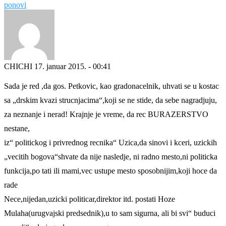
ponovi
CHICHI
17. januar 2015. - 00:41
Sada je red ,da gos. Petkovic, kao gradonacelnik, uhvati se u kostac
sa „drskim kvazi strucnjacima“,koji se ne stide, da sebe nagradjuju,
za neznanje i nerad! Krajnje je vreme, da rec BURAZERSTVO
nestane,
iz“ politickog i privrednog recnika“ Uzica,da sinovi i kceri, uzickih
„vecitih bogova“shvate da nije nasledje, ni radno mesto,ni politicka
funkcija,po tati ili mami,vec ustupe mesto sposobnijim,koji hoce da
rade
Nece,nijedan,uzicki politicar,direktor itd. postati Hoze
Mulaha(urugvajski predsednik),u to sam sigurna, ali bi svi“ buduci