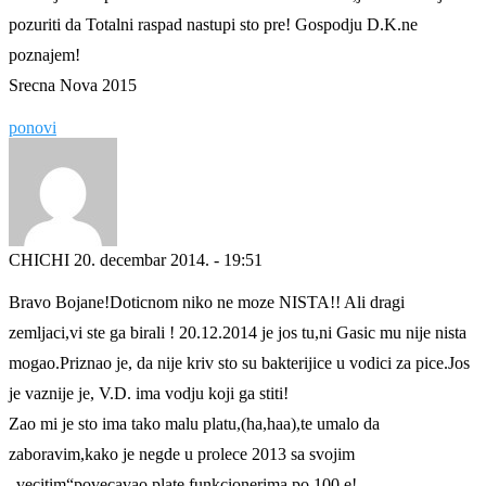
pozuriti da Totalni raspad nastupi sto pre! Gospodju D.K.ne
poznajem!
Srecna Nova 2015
ponovi
CHICHI
20. decembar 2014. - 19:51
Bravo Bojane!Doticnom niko ne moze NISTA!! Ali dragi
zemljaci,vi ste ga birali ! 20.12.2014 je jos tu,ni Gasic mu nije nista
mogao.Priznao je, da nije kriv sto su bakterijice u vodici za pice.Jos
je vaznije je, V.D. ima vodju koji ga stiti!
Zao mi je sto ima tako malu platu,(ha,haa),te umalo da
zaboravim,kako je negde u prolece 2013 sa svojim
„vecitim“povecavao plate funkcionerima po 100 e!