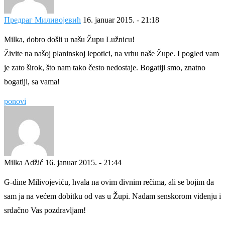
Предраг Миливојевић
16. januar 2015. - 21:18
Milka, dobro došli u našu Župu Lužnicu!
Živite na našoj planinskoj lepotici, na vrhu naše Župe. I pogled vam
je zato širok, što nam tako često nedostaje. Bogatiji smo, znatno
bogatiji, sa vama!
ponovi
Milka Adžić
16. januar 2015. - 21:44
G-dine Milivojeviću, hvala na ovim divnim rečima, ali se bojim da
sam ja na većem dobitku od vas u Župi. Nadam senskorom viđenju i
srdačno Vas pozdravljam!