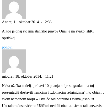
Andrej
11. oktobar 2014. - 12:33
A gde je onaj sto ima stanrsko pravo? Onaj je na svakoj sliKi
opstiskoj . . .
ponovi
miodrag
18. oktobar 2014. - 11:21
Neka užička nedelja pribavi 10 pitanja kolje su građani na toj
prezentaciji dostavili nemcima i „domaćim izdajnicima“ i to objavi u
svom narednom broju – i sve će biti potpuno i svima jasno.!!!
Uostalom dostavićemo Užičkoj nedelji pitanja…jer ostali „nezavisni