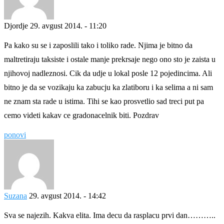
Djordje
29. avgust 2014. - 11:20
Pa kako su se i zaposlili tako i toliko rade. Njima je bitno da
maltretiraju taksiste i ostale manje prekrsaje nego ono sto je zaista u
njihovoj nadleznosi. Cik da udje u lokal posle 12 pojedincima. Ali
bitno je da se vozikaju ka zabucju ka zlatiboru i ka selima a ni sam
ne znam sta rade u istima. Tihi se kao prosvetlio sad treci put pa
cemo videti kakav ce gradonacelnik biti. Pozdrav
ponovi
Suzana
29. avgust 2014. - 14:42
Sva se najezih. Kakva elita. Ima decu da rasplacu prvi dan………..