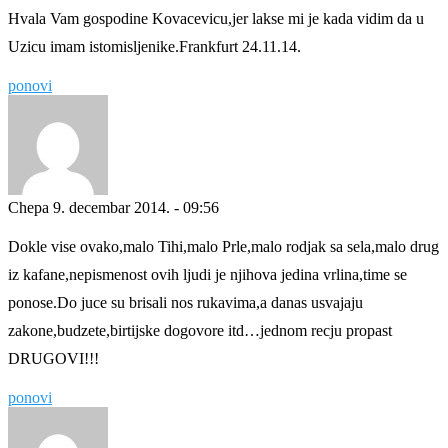
Hvala Vam gospodine Kovacevicu,jer lakse mi je kada vidim da u
Uzicu imam istomisljenike.Frankfurt 24.11.14.
ponovi
Chepa
9. decembar 2014. - 09:56
Dokle vise ovako,malo Tihi,malo Prle,malo rodjak sa sela,malo drug
iz kafane,nepismenost ovih ljudi je njihova jedina vrlina,time se
ponose.Do juce su brisali nos rukavima,a danas usvajaju
zakone,budzete,birtijske dogovore itd…jednom recju propast
DRUGOVI!!!
ponovi