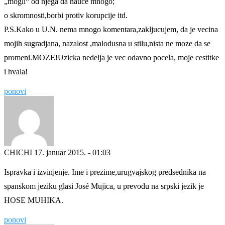
„mogli“ od njega da nauce mnogo;
o skromnosti,borbi protiv korupcije itd.
P.S.Kako u U.N. nema mnogo komentara,zakljucujem, da je vecina
mojih sugradjana, nazalost ,malodusna u stilu,nista ne moze da se
promeni.MOZE!Uzicka nedelja je vec odavno pocela, moje cestitke
i hvala!
ponovi
CHICHI
17. januar 2015. - 01:03
Ispravka i izvinjenje. Ime i prezime,urugvajskog predsednika na
spanskom jeziku glasi José Mujica, u prevodu na srpski jezik je
HOSE MUHIKA.
ponovi