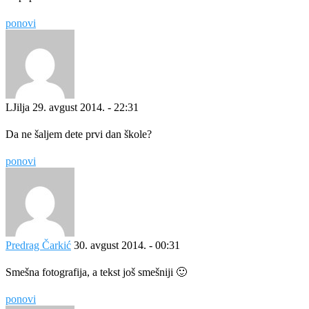
ponovi
LJilja
29. avgust 2014. - 22:31
Da ne šaljem dete prvi dan škole?
ponovi
Predrag Čarkić
30. avgust 2014. - 00:31
Smešna fotografija, a tekst još smešniji 🙂
ponovi