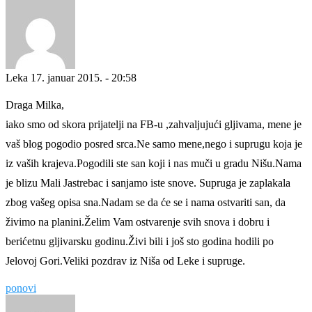
Leka
17. januar 2015. - 20:58
Draga Milka,
iako smo od skora prijatelji na FB-u ,zahvaljujući gljivama, mene je
vaš blog pogodio posred srca.Ne samo mene,nego i suprugu koja je
iz vaših krajeva.Pogodili ste san koji i nas muči u gradu Nišu.Nama
je blizu Mali Jastrebac i sanjamo iste snove. Supruga je zaplakala
zbog vašeg opisa sna.Nadam se da će se i nama ostvariti san, da
živimo na planini.Želim Vam ostvarenje svih snova i dobru i
berićetnu gljivarsku godinu.Živi bili i još sto godina hodili po
Jelovoj Gori.Veliki pozdrav iz Niša od Leke i supruge.
ponovi