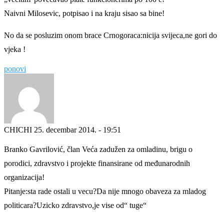
Naivni Milosevic, potpisao i na kraju sisao sa bine!
No da se posluzim onom brace Crnogoraca:nicija svijeca,ne gori do
vjeka !
ponovi
CHICHI
25. decembar 2014. - 19:51
Branko Gavrilović, član Veća zadužen za omladinu, brigu o
porodici, zdravstvo i projekte finansirane od međunarodnih
organizacija!
Pitanje:sta rade ostali u vecu?Da nije mnogo obaveza za mladog
politicara?Uzicko zdravstvo,je vise od“ tuge“