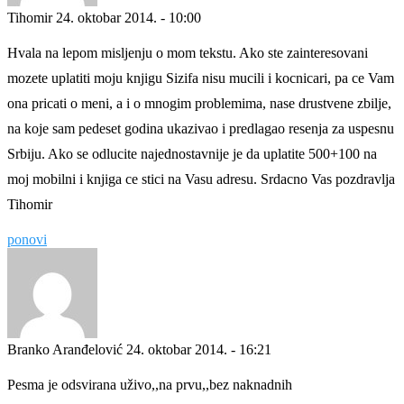
Tihomir
24. oktobar 2014. - 10:00
Hvala na lepom misljenju o mom tekstu. Ako ste zainteresovani
mozete uplatiti moju knjigu Sizifa nisu mucili i kocnicari, pa ce Vam
ona pricati o meni, a i o mnogim problemima, nase drustvene zbilje,
na koje sam pedeset godina ukazivao i predlagao resenja za uspesnu
Srbiju. Ako se odlucite najednostavnije je da uplatite 500+100 na
moj mobilni i knjiga ce stici na Vasu adresu. Srdacno Vas pozdravlja
Tihomir
ponovi
Branko Aranđelović
24. oktobar 2014. - 16:21
Pesma je odsvirana uživo,,na prvu,,bez naknadnih