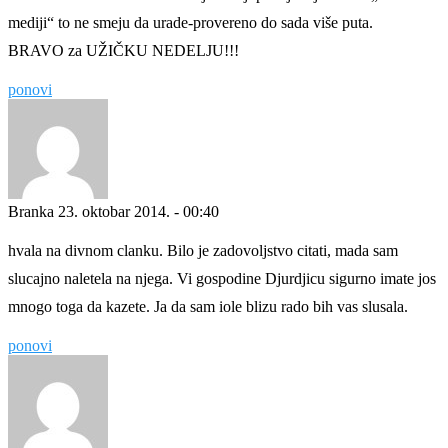
mediji“ to ne smeju da urade-provereno do sada više puta.
BRAVO za UŽIČKU NEDELJU!!!
ponovi
Branka
23. oktobar 2014. - 00:40
hvala na divnom clanku. Bilo je zadovoljstvo citati, mada sam
slucajno naletela na njega. Vi gospodine Djurdjicu sigurno imate jos
mnogo toga da kazete. Ja da sam iole blizu rado bih vas slusala.
ponovi