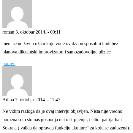
roman
3. oktobar 2014. - 00:11
meni se ne živi u užicu koje vode ovakvi nesposobni ljudi bez
planova,diletantski improvizatori i samozadovoljne ulizice
ponovi
Adina
7. oktobar 2014. - 11:47
Ne vidim razloga da je ovaj intervju objavljen. Nista nije vredno
pomena sem sto nas gospodja uci o strpljenju, i citira patrijarha i
Sokrata ( valjda da opravda funkciju „kulture“ za koju se zaduzena).