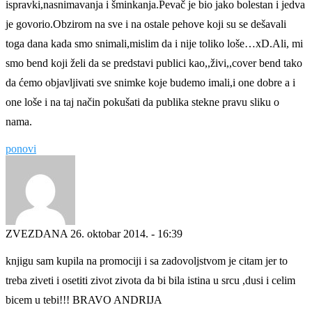
ispravki,nasnimavanja i šminkanja.Pevač je bio jako bolestan i jedva
je govorio.Obzirom na sve i na ostale pehove koji su se dešavali
toga dana kada smo snimali,mislim da i nije toliko loše…xD.Ali, mi
smo bend koji želi da se predstavi publici kao,,živi,,cover bend tako
da ćemo objavljivati sve snimke koje budemo imali,i one dobre a i
one loše i na taj način pokušati da publika stekne pravu sliku o
nama.
ponovi
ZVEZDANA
26. oktobar 2014. - 16:39
knjigu sam kupila na promociji i sa zadovoljstvom je citam jer to
treba ziveti i osetiti zivot zivota da bi bila istina u srcu ,dusi i celim
bicem u tebi!!! BRAVO ANDRIJA