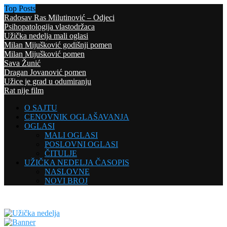
Top Posts
Radosav Ras Milutinović – Odjeci
Psihopatologija vlastodržaca
Užička nedelja mali oglasi
Milan Mijušković godišnji pomen
Milan Mijušković pomen
Sava Žunić
Dragan Jovanović pomen
Užice je grad u odumiranju
Rat nije film
O SAJTU
CENOVNIK OGLAŠAVANJA
OGLASI
MALI OGLASI
POSLOVNI OGLASI
ČITULJE
UŽIČKA NEDELJA ČASOPIS
NASLOVNE
NOVI BROJ