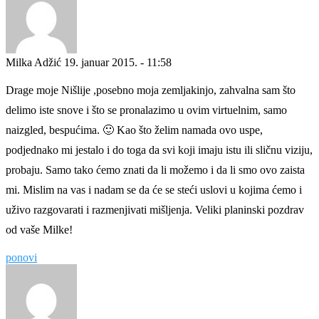
Milka Adžić
19. januar 2015. - 11:58
Drage moje Nišlije ,posebno moja zemljakinjo, zahvalna sam što
delimo iste snove i što se pronalazimo u ovim virtuelnim, samo
naizgled, bespućima. 🙂 Kao što želim namada ovo uspe,
podjednako mi jestalo i do toga da svi koji imaju istu ili sličnu viziju,
probaju. Samo tako ćemo znati da li možemo i da li smo ovo zaista
mi. Mislim na vas i nadam se da će se steći uslovi u kojima ćemo i
uživo razgovarati i razmenjivati mišljenja. Veliki planinski pozdrav
od vaše Milke!
ponovi