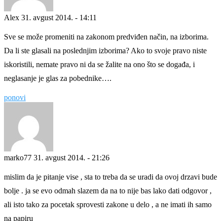
Alex
31. avgust 2014. - 14:11
Sve se može promeniti na zakonom predviđen način, na izborima.
Da li ste glasali na poslednjim izborima? Ako to svoje pravo niste
iskoristili, nemate pravo ni da se žalite na ono što se događa, i
neglasanje je glas za pobednike….
ponovi
marko77
31. avgust 2014. - 21:26
mislim da je pitanje vise , sta to treba da se uradi da ovoj drzavi bude
bolje . ja se evo odmah slazem da na to nije bas lako dati odgovor ,
ali isto tako za pocetak sprovesti zakone u delo , a ne imati ih samo
na papiru