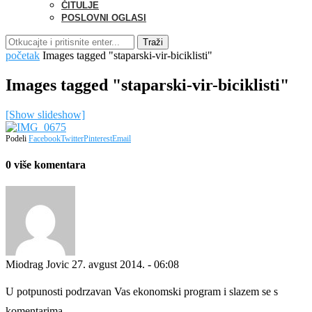
ČITULJE
POSLOVNI OGLASI
Traži
početak
Images tagged "staparski-vir-biciklisti"
Images tagged "staparski-vir-biciklisti"
[Show slideshow]
Podeli
Facebook
Twitter
Pinterest
Email
0 više komentara
Miodrag Jovic
27. avgust 2014. - 06:08
U potpunosti podrzavan Vas ekonomski program i slazem se s
komentarima.