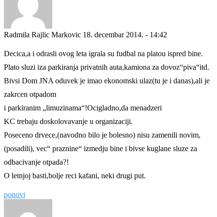
Radmila Rajlic Markovic
18. decembar 2014. - 14:42
Decica,a i odrasli ovog leta igrala su fudbal na platou ispred bine.
Plato sluzi iza parkiranja privatnih auta,kamiona za dovoz“piva“itd.
Bivsi Dom JNA oduvek je imao ekonomski ulaz(tu je i danas),ali je
zakrcen otpadom
i parkiranim „limuzinama“!Ocigladno,da menadzeri
KC trebaju doskolovavanje u organizaciji.
Poseceno drvece,(navodno bilo je bolesno) nisu zamenili novim,
(posadili), vec“ praznine“ izmedju bine i bivse kuglane sluze za
odbacivanje otpada?!
O letnjoj basti,bolje reci kafani, neki drugi put.
ponovi