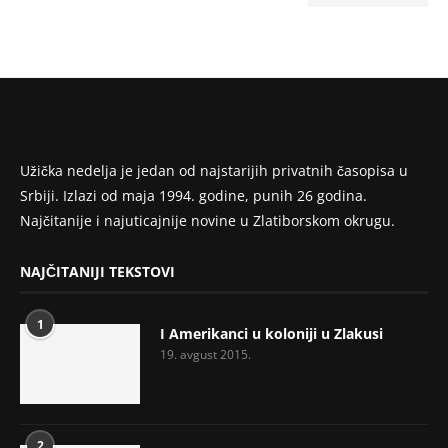
Užička nedelja je jedan od najstarijih privatnih časopisa u
Srbiji. Izlazi od maja 1994. godine, punih 26 godina.
Najčitanije i najuticajnije novine u Zlatiborskom okrugu.
NAJČITANIJI TEKSTOVI
1
I Amerikanci u koloniji u Zlakusi
19. avgust 2015.
2