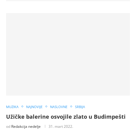
MUZIKA
NAJNOVIJE
NASLOVNE
SRBIJA
Užičke balerine osvojile zlato u Budimpešti
od
Redakcija nedelje
31. mart 2022.