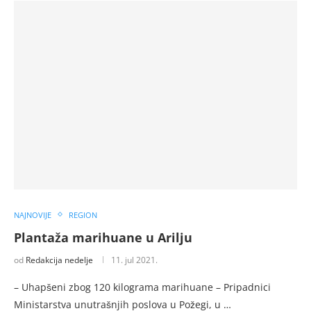
NAJNOVIJE
REGION
Plantaža marihuane u Arilju
od
Redakcija nedelje
11. jul 2021.
– Uhapšeni zbog 120 kilograma marihuane – Pripadnici
Ministarstva unutrašnjih poslova u Požegi, u …