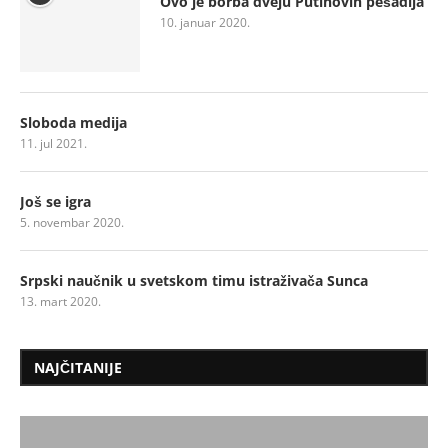
Ovo je borba dveju Putinovih pešadija
10. januar 2020.
Sloboda medija
11. jul 2021.
Još se igra
5. novembar 2020.
Srpski naučnik u svetskom timu istraživača Sunca
13. mart 2020.
NAJČITANIJE