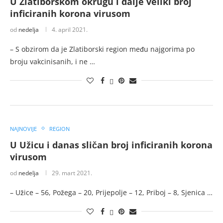
U Zlatiborskom okrugu i dalje veliki broj
inficiranih korona virusom
od
nedelja
4. april 2021.
– S obzirom da je Zlatiborski region među najgorima po
broju vakcinisanih, i ne …
NAJNOVIJE
REGION
U Užicu i danas sličan broj inficiranih korona
virusom
od
nedelja
29. mart 2021.
– Užice – 56, Požega – 20, Prijepolje – 12, Priboj – 8, Sjenica …