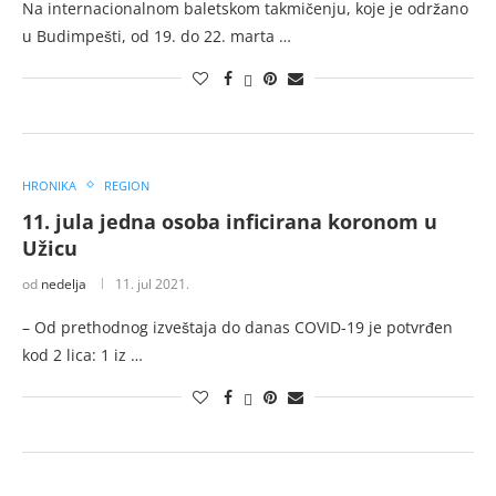
Na internacionalnom baletskom takmičenju, koje je održano
u Budimpešti, od 19. do 22. marta …
HRONIKA
REGION
11. jula jedna osoba inficirana koronom u
Užicu
od
nedelja
11. jul 2021.
– Od prethodnog izveštaja do danas COVID-19 je potvrđen
kod 2 lica: 1 iz …