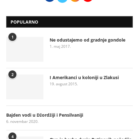
POPULARNO
1
Ne odustajemo od gradnje gondole
1. maj 2017.
2
I Amerikanci u koloniji u Zlakusi
19. avgust 2015.
Bajden vodi u Džordžiji i Pensilvaniji
6. novembar 2020.
4