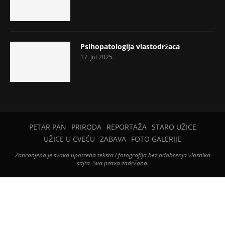
Psihopatologija vlastodržaca
17. jul 2025.
PETAR PAN
PRIRODA
REPORTAŽA
STARO UŽICE
UŽICE U CVEĆU
ZABAVA
FOTO GALERIJE
Zabranjena je svaka upotreba teksta i fotografija bez odobrenja vlasnika
sajta. Sva prava zadržana.