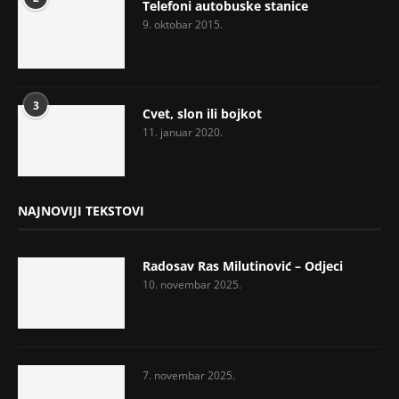
Telefoni autobuske stanice
9. oktobar 2015.
3
Cvet, slon ili bojkot
11. januar 2020.
NAJNOVIJI TEKSTOVI
Radosav Ras Milutinović – Odjeci
10. novembar 2025.
7. novembar 2025.