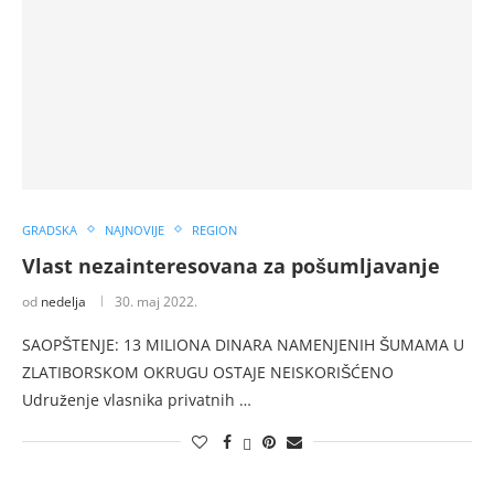
GRADSKA
NAJNOVIJE
REGION
Vlast nezainteresovana za pošumljavanje
od
nedelja
30. maj 2022.
SAOPŠTENJE: 13 MILIONA DINARA NAMENJENIH ŠUMAMA U
ZLATIBORSKOM OKRUGU OSTAJE NEISKORIŠĆENO
Udruženje vlasnika privatnih …