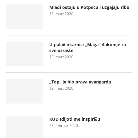
Mladi ostaju u Potpeću i uzgajaju ribu
13. mart 2020.
U palačinkarnici „Maga“ đakonije za
sve uzraste
13. mart 2020.
„Top“ je bio prava avangarda
12. mart 2020.
KUD Idijoti me inspirišu
28. februar 2020.