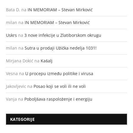
Bata D.
na
IN MEMORIAM – Stevan Mirković
milan
na
IN MEMORIAM – Stevan Mirković
Uskrs
na
3 nove infekcije u Zlatiborskom okrugu
milan
na
Sutra u prodaji Užička nedelja 1031!
Mirjana Dokić
na
Kašalj
Vesna
na
U procepu između politike i virusa
Jakovljevic
na
Posao koji se voli ili ne voli
Vanja
na
Poboljšava raspoloženje i energiju
KATEGORIJE