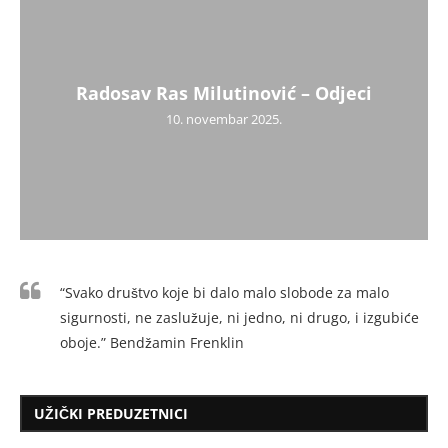
Radosav Ras Milutinović – Odjeci
10. novembar 2025.
“Svako društvo koje bi dalo malo slobode za malo
sigurnosti, ne zaslužuje, ni jedno, ni drugo, i izgubiće
oboje.” Bendžamin Frenklin
UŽIČKI PREDUZETNICI