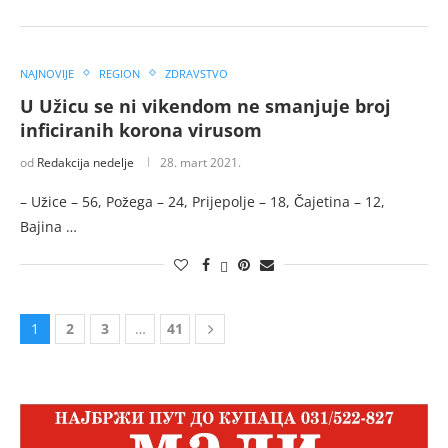
NAJNOVIJE
REGION
ZDRAVSTVO
U Užicu se ni vikendom ne smanjuje broj
inficiranih korona virusom
od
Redakcija nedelje
28. mart 2021.
– Užice – 56, Požega – 24, Prijepolje – 18, Čajetina – 12,
Bajina …
1
2
3
…
41