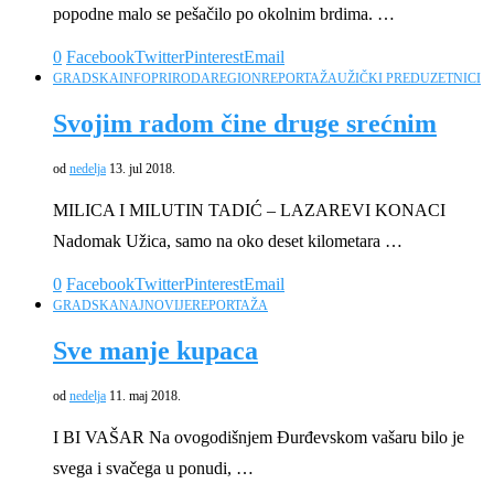
popodne malo se pešačilo po okolnim brdima. …
0
Facebook
Twitter
Pinterest
Email
GRADSKA
INFO
PRIRODA
REGION
REPORTAŽA
UŽIČKI PREDUZETNICI
Svojim radom čine druge srećnim
od
nedelja
13. jul 2018.
MILICA I MILUTIN TADIĆ – LAZAREVI KONACI
Nadomak Užica, samo na oko deset kilometara …
0
Facebook
Twitter
Pinterest
Email
GRADSKA
NAJNOVIJE
REPORTAŽA
Sve manje kupaca
od
nedelja
11. maj 2018.
I BI VAŠAR Na ovogodišnjem Đurđevskom vašaru bilo je
svega i svačega u ponudi, …