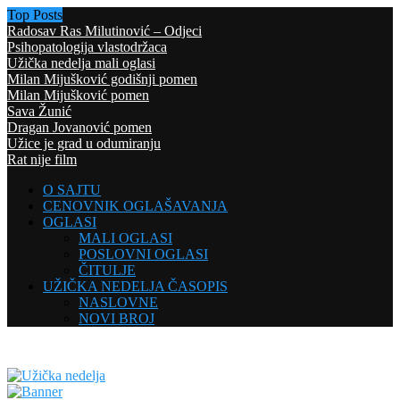
Top Posts
Radosav Ras Milutinović – Odjeci
Psihopatologija vlastodržaca
Užička nedelja mali oglasi
Milan Mijušković godišnji pomen
Milan Mijušković pomen
Sava Žunić
Dragan Jovanović pomen
Užice je grad u odumiranju
Rat nije film
O SAJTU
CENOVNIK OGLAŠAVANJA
OGLASI
MALI OGLASI
POSLOVNI OGLASI
ČITULJE
UŽIČKA NEDELJA ČASOPIS
NASLOVNE
NOVI BROJ