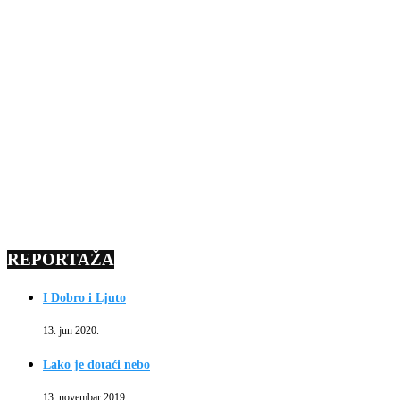
REPORTAŽA
I Dobro i Ljuto
13. jun 2020.
Lako je dotaći nebo
13. novembar 2019.