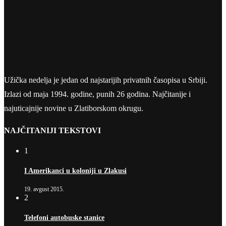
Užička nedelja je jedan od najstarijih privatnih časopisa u Srbiji.
Izlazi od maja 1994. godine, punih 26 godina. Najčitanije i
najuticajnije novine u Zlatiborskom okrugu.
NAJČITANIJI TEKSTOVI
1
I Amerikanci u koloniji u Zlakusi
19. avgust 2015.
2
Telefoni autobuske stanice