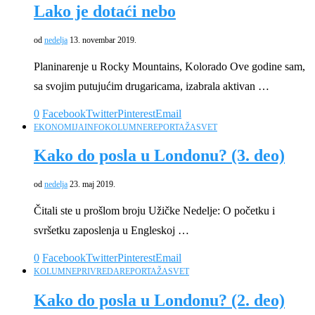
Lako je dotaći nebo
od
nedelja
13. novembar 2019.
Planinarenje u Rocky Mountains, Kolorado Ove godine sam,
sa svojim putujućim drugaricama, izabrala aktivan …
0
Facebook
Twitter
Pinterest
Email
EKONOMIJA
INFO
KOLUMNE
REPORTAŽA
SVET
Kako do posla u Londonu? (3. deo)
od
nedelja
23. maj 2019.
Čitali ste u prošlom broju Užičke Nedelje: O početku i
svršetku zaposlenja u Engleskoj …
0
Facebook
Twitter
Pinterest
Email
KOLUMNE
PRIVREDA
REPORTAŽA
SVET
Kako do posla u Londonu? (2. deo)