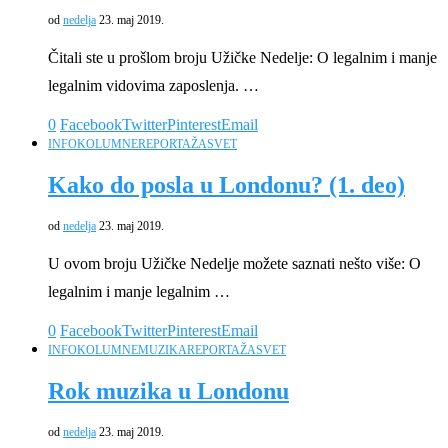
od
nedelja
23. maj 2019.
Čitali ste u prošlom broju Užičke Nedelje: O legalnim i manje
legalnim vidovima zaposlenja. …
0
Facebook
Twitter
Pinterest
Email
INFO
KOLUMNE
REPORTAŽA
SVET
Kako do posla u Londonu? (1. deo)
od
nedelja
23. maj 2019.
U ovom broju Užičke Nedelje možete saznati nešto više: O
legalnim i manje legalnim …
0
Facebook
Twitter
Pinterest
Email
INFO
KOLUMNE
MUZIKA
REPORTAŽA
SVET
Rok muzika u Londonu
od
nedelja
23. maj 2019.