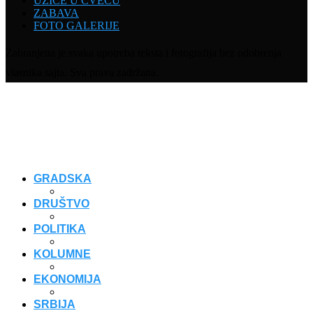
UŽICE U CVEĆU
ZABAVA
FOTO GALERIJE
Zabranjena je svaka upotreba teksta i fotografija bez odobrenja
vlasnika sajta. Sva prava zadržana.
GRADSKA
DRUŠTVO
POLITIKA
KOLUMNE
EKONOMIJA
SRBIJA