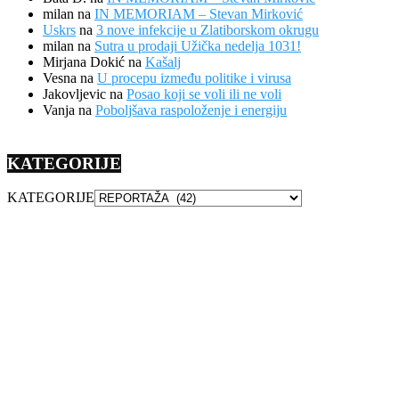
milan
na
IN MEMORIAM – Stevan Mirković
Uskrs
na
3 nove infekcije u Zlatiborskom okrugu
milan
na
Sutra u prodaji Užička nedelja 1031!
Mirjana Dokić
na
Kašalj
Vesna
na
U procepu između politike i virusa
Jakovljevic
na
Posao koji se voli ili ne voli
Vanja
na
Poboljšava raspoloženje i energiju
KATEGORIJE
KATEGORIJE