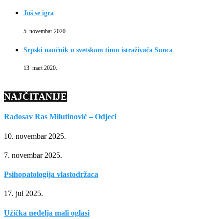
Još se igra
5. novembar 2020.
Srpski naučnik u svetskom timu istraživača Sunca
13. mart 2020.
NAJČITANIJE
Radosav Ras Milutinović – Odjeci
10. novembar 2025.
7. novembar 2025.
Psihopatologija vlastodržaca
17. jul 2025.
Užička nedelja mali oglasi