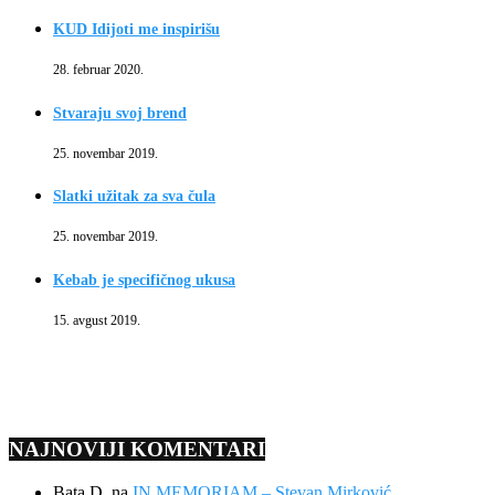
KUD Idijoti me inspirišu
28. februar 2020.
Stvaraju svoj brend
25. novembar 2019.
Slatki užitak za sva čula
25. novembar 2019.
Kebab je specifičnog ukusa
15. avgust 2019.
NAJNOVIJI KOMENTARI
Bata D.
na
IN MEMORIAM – Stevan Mirković