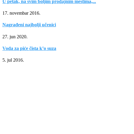
U petak, na svim boljim prodajnim mestima,...
17. novembar 2016.
Nagrađeni najbolji učenici
27. jun 2020.
Voda za piće čista k’o suza
5. jul 2016.