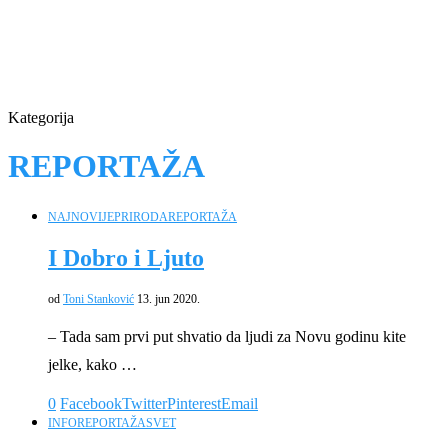
Kategorija
REPORTAŽA
NAJNOVIJE
PRIRODA
REPORTAŽA
I Dobro i Ljuto
od
Toni Stanković
13. jun 2020.
– Tada sam prvi put shvatio da ljudi za Novu godinu kite
jelke, kako …
0
Facebook
Twitter
Pinterest
Email
INFO
REPORTAŽA
SVET