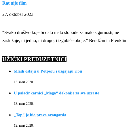
Rat nije film
27. oktobar 2023.
“Svako društvo koje bi dalo malo slobode za malo sigurnosti, ne
zaslužuje, ni jedno, ni drugo, i izgubiće oboje.” Bendžamin Frenklin
UŽIČKI PREDUZETNICI
Mladi ostaju u Potpeću i uzgajaju ribu
13. mart 2020.
U palačinkarnici „Maga“ đakonije za sve uzraste
13. mart 2020.
„Top“ je bio prava avangarda
12. mart 2020.