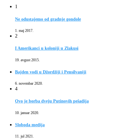
1
Ne odustajemo od gradnje gondole
1. maj 2017.
2
I Amerikanci u koloniji u Zlakusi
19. avgust 2015.
Bajden vodi u Džordžiji i Pensilvaniji
6. novembar 2020.
4
Ovo je borba dveju Putinovih pešadija
10. januar 2020.
Sloboda medija
11. jul 2021.