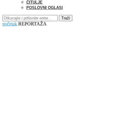
ČITULJE
POSLOVNI OGLASI
Traži
početak
REPORTAŽA