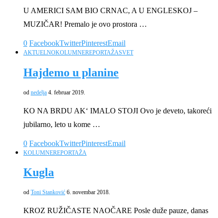
U AMERICI SAM BIO CRNAC, A U ENGLESKOJ –
MUZIČAR! Premalo je ovo prostora …
0
Facebook
Twitter
Pinterest
Email
AKTUELNO
KOLUMNE
REPORTAŽA
SVET
Hajdemo u planine
od
nedelja
4. februar 2019.
KO NA BRDU AK‘ IMALO STOJI Ovo je deveto, takoreći
jubilarno, leto u kome …
0
Facebook
Twitter
Pinterest
Email
KOLUMNE
REPORTAŽA
Kugla
od
Toni Stanković
6. novembar 2018.
KROZ RUŽIČASTE NAOČARE Posle duže pauze, danas