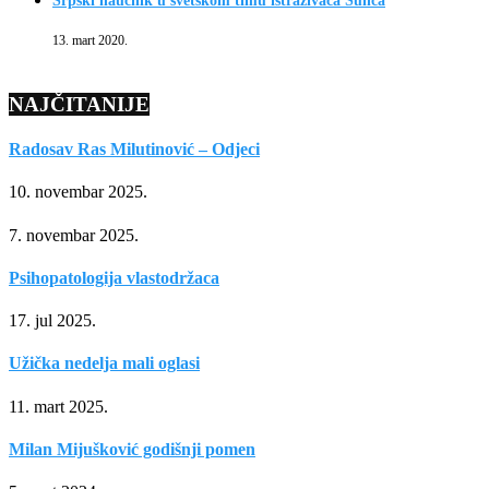
Srpski naučnik u svetskom timu istraživača Sunca
13. mart 2020.
NAJČITANIJE
Radosav Ras Milutinović – Odjeci
10. novembar 2025.
7. novembar 2025.
Psihopatologija vlastodržaca
17. jul 2025.
Užička nedelja mali oglasi
11. mart 2025.
Milan Mijušković godišnji pomen