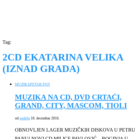
Tag:
2CD EKATARINA VELIKA
(IZNAD GRADA)
MUZIKA
PETAR PAN
MUZIKA NA CD, DVD CRTAĆI,
GRAND, CITY, MASCOM, TIOLI
od
nedelja
18. decembar 2016.
OBNOVLJEN LAGER MUZIČKIH DISKOVA U PETRU
PANU! NOVI CD MILICE PAVLOVIĆ – BOGINJA U …