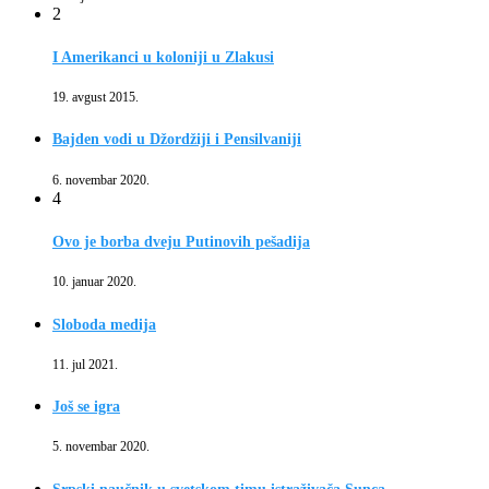
2
I Amerikanci u koloniji u Zlakusi
19. avgust 2015.
Bajden vodi u Džordžiji i Pensilvaniji
6. novembar 2020.
4
Ovo je borba dveju Putinovih pešadija
10. januar 2020.
Sloboda medija
11. jul 2021.
Još se igra
5. novembar 2020.