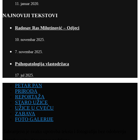
11. januar 2020.
NAJNOVIJI TEKSTOVI
Radosav Ras Milutinović – Odjeci
10. novembar 2025.
7. novembar 2025.
Psihopatologija vlastodržaca
17. jul 2025.
PETAR PAN
PRIRODA
REPORTAŽA
STARO UŽICE
UŽICE U CVEĆU
ZABAVA
FOTO GALERIJE
Zabranjena je svaka upotreba teksta i fotografija bez odobrenja