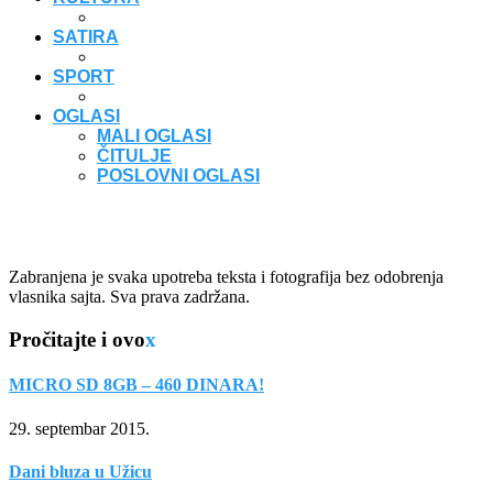
SATIRA
SPORT
OGLASI
MALI OGLASI
ČITULJE
POSLOVNI OGLASI
Zabranjena je svaka upotreba teksta i fotografija bez odobrenja
vlasnika sajta. Sva prava zadržana.
Pročitajte i ovo
x
MICRO SD 8GB – 460 DINARA!
29. septembar 2015.
Dani bluza u Užicu