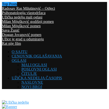
Top Posts
Radosav Ras Milutinović – Odjeci
Psihopatologija vlastodržaca
Užička nedelja mali oglasi
Milan Mijušković godišnji pomen
Milan Mijušković pomen
Sava Žunić
Dragan Jovanović pomen
Užice je grad u odumiranju
Rat nije film
O SAJTU
CENOVNIK OGLAŠAVANJA
OGLASI
MALI OGLASI
POSLOVNI OGLASI
ČITULJE
UŽIČKA NEDELJA ČASOPIS
NASLOVNE
NOVI BROJ