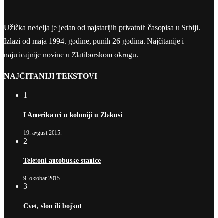
Užička nedelja je jedan od najstarijih privatnih časopisa u Srbiji.
Izlazi od maja 1994. godine, punih 26 godina. Najčitanije i
najuticajnije novine u Zlatiborskom okrugu.
NAJČITANIJI TEKSTOVI
1
I Amerikanci u koloniji u Zlakusi
19. avgust 2015.
2
Telefoni autobuske stanice
9. oktobar 2015.
3
Cvet, slon ili bojkot