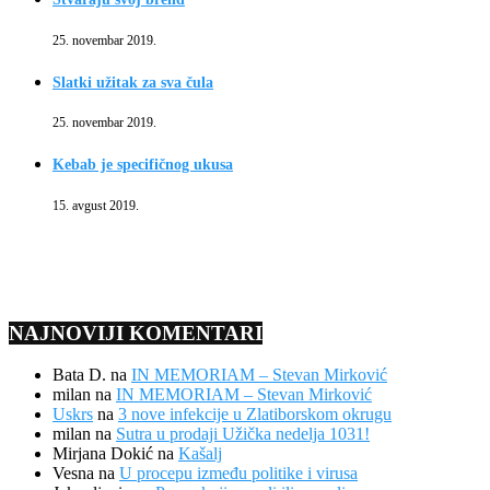
25. novembar 2019.
Slatki užitak za sva čula
25. novembar 2019.
Kebab je specifičnog ukusa
15. avgust 2019.
NAJNOVIJI KOMENTARI
Bata D.
na
IN MEMORIAM – Stevan Mirković
milan
na
IN MEMORIAM – Stevan Mirković
Uskrs
na
3 nove infekcije u Zlatiborskom okrugu
milan
na
Sutra u prodaji Užička nedelja 1031!
Mirjana Dokić
na
Kašalj
Vesna
na
U procepu između politike i virusa