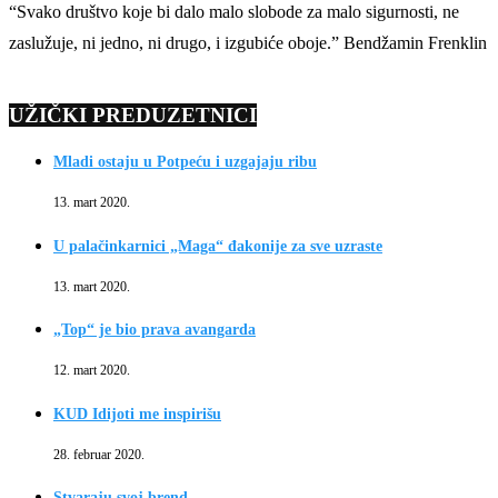
“Svako društvo koje bi dalo malo slobode za malo sigurnosti, ne
zaslužuje, ni jedno, ni drugo, i izgubiće oboje.” Bendžamin Frenklin
UŽIČKI PREDUZETNICI
Mladi ostaju u Potpeću i uzgajaju ribu
13. mart 2020.
U palačinkarnici „Maga“ đakonije za sve uzraste
13. mart 2020.
„Top“ je bio prava avangarda
12. mart 2020.
KUD Idijoti me inspirišu
28. februar 2020.
Stvaraju svoj brend