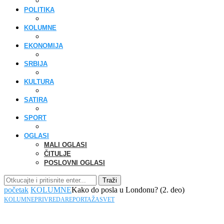
POLITIKA
KOLUMNE
EKONOMIJA
SRBIJA
KULTURA
SATIRA
SPORT
OGLASI
MALI OGLASI
ČITULJE
POSLOVNI OGLASI
Traži
početak
KOLUMNE
Kako do posla u Londonu? (2. deo)
KOLUMNE
PRIVREDA
REPORTAŽA
SVET