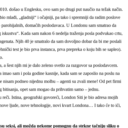
10. došao u Englesku, ovo sam po drugi put naučio na težak način.
mlađi, „gladniji“ i očajniji, pa tako i spremniji da radim poslove
rlo parohijalnih, domaćih poslodavaca. U Londonu sam smatrao da
og iskustva“. Kada sam nakon 6 nedelja traženja posla podvukao crtu,
agenata. Njih 40 je smatralo da sam dovoljno dobar da bi me poslali
nički test je bio prva instanca, prva prepreka o koju bih se sapleo).
o.
a, a šest njih mi je dalo zeleno svetlo za razgovor sa poslodavcem.
 imao sam i pola godine kasnije, kada sam se zaposlio na poslu na
e nisam podneo nijednu molbu – agenti su zvali mene! Od pet firmi
g bitisanja, opet sam mogao da prihvatim samo – jednu.
či. Istina, geografski govoreći, London Siti je bio adresa mojih
 nove ljude, nove tehnologije, novi kvart Londona… I tako će to ići,
nisu seksi, ali možda nekome pomognu da stekne tačniju sliku o