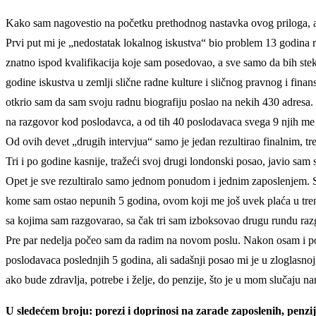
Kako sam nagovestio na početku prethodnog nastavka ovog priloga, a
Prvi put mi je „nedostatak lokalnog iskustva“ bio problem 13 godina 
znatno ispod kvalifikacija koje sam posedovao, a sve samo da bih st
godine iskustva u zemlji slične radne kulture i sličnog pravnog i fi
otkrio sam da sam svoju radnu biografiju poslao na nekih 430 adresa.
na razgovor kod poslodavca, a od tih 40 poslodavaca svega 9 njih me je
Od ovih devet „drugih intervjua“ samo je jedan rezultirao finalnim, t
Tri i po godine kasnije, tražeći svoj drugi londonski posao, javio sam
Opet je sve rezultiralo samo jednom ponudom i jednim zaposlenjem. S
kome sam ostao nepunih 5 godina, ovom koji me još uvek plaća u tren
sa kojima sam razgovarao, sa čak tri sam izboksovao drugu rundu raz
Pre par nedelja počeo sam da radim na novom poslu. Nakon osam i po 
poslodavaca poslednjih 5 godina, ali sadašnji posao mi je u zloglasnoj
ako bude zdravlja, potrebe i želje, do penzije, što je u mom slučaju n
U sledećem broju: porezi i doprinosi na zarade zaposlenih, penzij