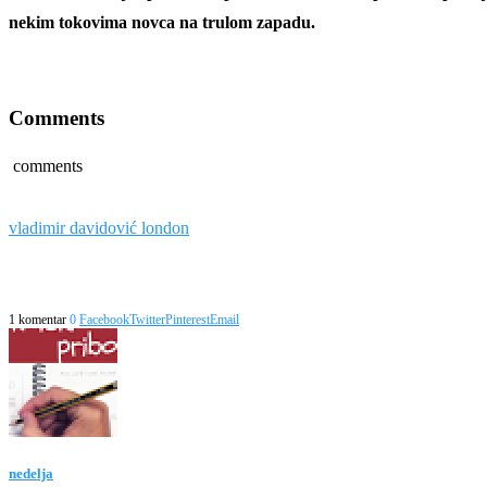
nekim tokovima novca na trulom zapadu.
Comments
comments
vladimir davidović london
1 komentar
0
Facebook
Twitter
Pinterest
Email
nedelja