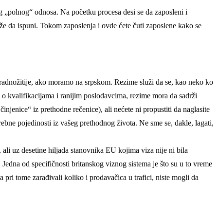
g „polnog“ odnosa. Na početku procesa desi se da zaposleni i
že da ispuni. Tokom zaposlenja i ovde ćete čuti zaposlene kako se
i radnožitije, ako moramo na srpskom. Rezime služi da se, kao neko ko
 o kvalifikacijama i ranijim poslodavcima, rezime mora da sadrži
činjenice“ iz prethodne rečenice), ali nećete ni propustiti da naglasite
rebne pojedinosti iz vašeg prethodnog života. Ne sme se, dakle, lagati,
 ali uz desetine hiljada stanovnika EU kojima viza nije ni bila
. Jedna od specifičnosti britanskog viznog sistema je što su u to vreme
a pri tome zarađivali koliko i prodavačica u trafici, niste mogli da