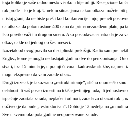
toga koliko je vaše radno mesto visoko u hijerarhiji. Recepcionerku će
rok prođe – to je kraj. U nekim situacijama nakon otkaza možete biti
u istoj grani, da ne biste prešli kod konkurencije i njoj preneli pos
da otkaz a da potom ostane 400 dana da prima nezarađenu platu, pa t
Isto pravilo važi i u drugom smeru. Ako poslodavac smatra da je za va
otkaz, dakle od jednog do šest meseci.
Izuzetak od ovog pravila su disciplinski prekršaji. Radio sam pre neki
Englez, kome je moglo nedostajati godinu-dve do penzionisanja. Onog
stvari, i za 15 minuta je, u pratnji čuvara i kadrovske službe, najuren 
mogu ekspresno da vam zarade otkaz.
Drugi izuzetak je takozvano „restrukturiranje“, slično onome što smo
delatnost ili vaš posao izmesti na tržište jevtinijeg rada, ili jednos
isplaćuje zaostala zarada, neplaćeni odmori, zarada za otkazni rok i
doživeo je da bude „restrukturisan“. Dobio je 12 nedelja na „minuli ra
Sve u svemu oko pola godine neoporezovane zarade.