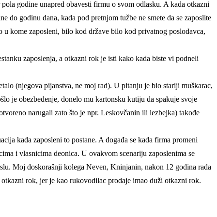
 bar pola godine unapred obavesti firmu o svom odlasku. A kada otkazni
dine do godinu dana, kada pod pretnjom tužbe ne smete da se zaposlite
rio u kome zaposleni, bilo kod države bilo kod privatnog poslodavca,
anku zaposlenja, a otkazni rok je isti kako kada biste vi podneli
alo (njegova pijanstva, ne moj rad). U pitanju je bio stariji muškarac,
šlo je obezbeđenje, donelo mu kartonsku kutiju da spakuje svoje
 otvoreno narugali zato što je npr. Leskovčanin ili lezbejka) takođe
uacija kada zaposleni to postane. A događa se kada firma promeni
 kupcima i vlasnicima deonica. U ovakvom scenariju zaposlenima se
poslu. Moj doskorašnji kolega Neven, Kninjanin, nakon 12 godina rada
 otkazni rok, jer je kao rukovodilac prodaje imao duži otkazni rok.