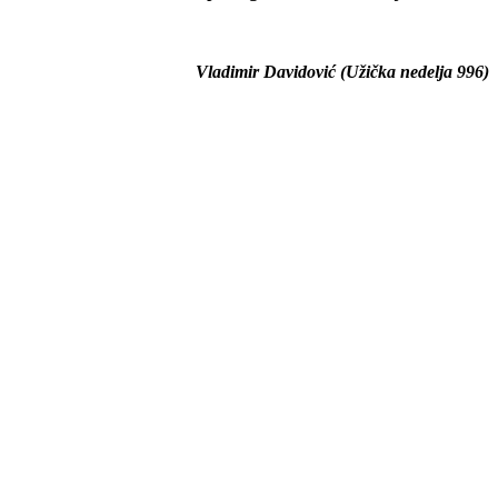
Vladimir Davidović (Užička nedelja 996)