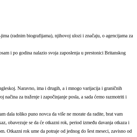
jima (radnim biografijama), njihovoj ulozi i značaju, o agencijama za
osam i po godina nalazio svoja zaposlenja u prestonici Britanskog
leskoj. Naravno, ima i drugih, a i mnogo varijacija i graničnih
j načina za traženje i započinjanje posla, a sada ćemo razmotriti i
 vam dala toliko puno novca da više ne morate da radite, brat vam
kaz, obavezuje se da će otkazni rok, period između davanja otkaza i
sobom. Otkazni rok ume da potraje od jednog do šest meseci, zavisno od