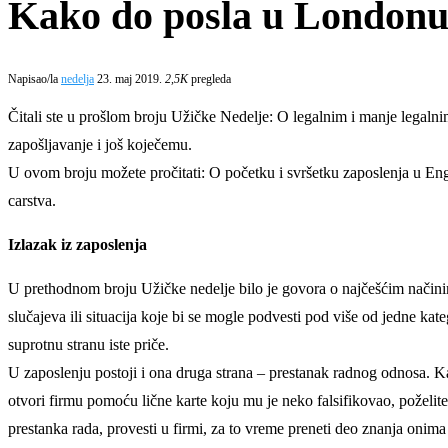
Kako do posla u Londonu?
Napisao/la
nedelja
23. maj 2019.
2,5K
pregleda
Čitali ste u prošlom broju Užičke Nedelje: O legalnim i manje legaln
zapošljavanje i još koječemu.
U ovom broju možete pročitati: O početku i svršetku zaposlenja u Engl
carstva.
Izlazak iz zaposlenja
U prethodnom broju Užičke nedelje bilo je govora o najčešćim načinima
slučajeva ili situacija koje bi se mogle podvesti pod više od jedne ka
suprotnu stranu iste priče.
U zaposlenju postoji i ona druga strana – prestanak radnog odnosa. Kad
otvori firmu pomoću lične karte koju mu je neko falsifikovao, poželit
prestanka rada, provesti u firmi, za to vreme preneti deo znanja onima