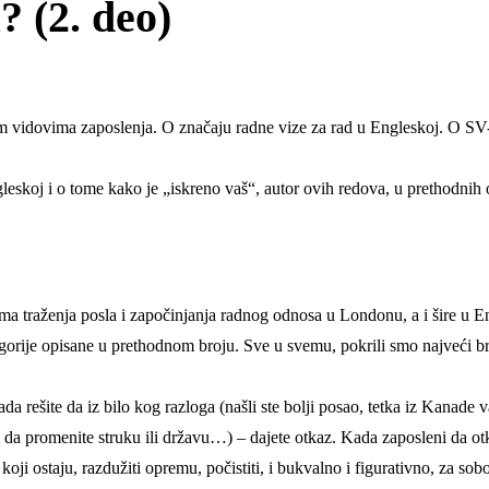
 (2. deo)
im vidovima zaposlenja. O značaju radne vize za rad u Engleskoj. O SV-
eskoj i o tome kako je „iskreno vaš“, autor ovih redova, u prethodnih 
 traženja posla i započinjanja radnog odnosa u Londonu, a i šire u Eng
tegorije opisane u prethodnom broju. Sve u svemu, pokrili smo najveći bro
a rešite da iz bilo kog razloga (našli ste bolji posao, tetka iz Kanade
e da promenite struku ili državu…) – dajete otkaz. Kada zaposleni da ot
 koji ostaju, razdužiti opremu, počistiti, i bukvalno i figurativno, za 