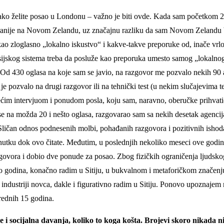
ko želite posao u Londonu – važno je biti ovde. Kada sam početkom 20
ranije na Novom Zelandu, uz značajnu razliku da sam Novom Zelandu bio 
ekao zloglasno „lokalno iskustvo“ i kakve-takve preporuke od, inače v
nansijskog sistema treba da posluže kao preporuka umesto samog „lokaln
 Od 430 oglasa na koje sam se javio, na razgovor me pozvalo nekih 90 
 pozvalo na drugi razgovor ili na tehnički test (u nekim slučajevima teh
rećim intervjuom i ponudom posla, koju sam, naravno, oberučke prihvati
 se na možda 20 i nešto oglasa, razgovarao sam sa nekih desetak agencij
ličan odnos podnesenih molbi, pohađanih razgovora i pozitivnih ishoda
utku dok ovo čitate. Međutim, u poslednjih nekoliko meseci ove godin
govora i dobio dve ponude za posao. Zbog fizičkih ograničenja ljudsko
godina, konačno radim u Sitiju, u bukvalnom i metaforičkom značenju re
 industriji novca, dakle i figurativno radim u Sitiju. Ponovo upoznajem
arednih 15 godina.
e i socijalna davanja, koliko to koga košta. Brojevi skoro nikada 