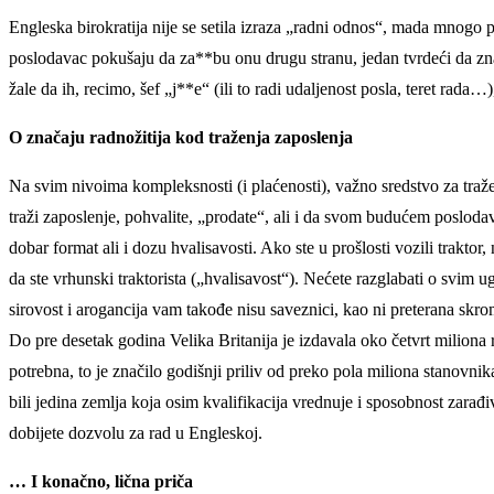
Engleska birokratija nije se setila izraza „radni odnos“, mada mnogo
poslodavac pokušaju da za**bu onu drugu stranu, jedan tvrdeći da zna
žale da ih, recimo, šef „j**e“ (ili to radi udaljenost posla, teret rada
O značaju radnožitija kod traženja zaposlenja
Na svim nivoima kompleksnosti (i plaćenosti), važno sredstvo za traž
traži zaposlenje, pohvalite, „prodate“, ali i da svom budućem posloda
dobar format ali i dozu hvalisavosti. Ako ste u prošlosti vozili traktor,
da ste vrhunski traktorista („hvalisavost“). Nećete razglabati o svim 
sirovost i arogancija vam takođe nisu saveznici, kao ni preterana skromn
Do pre desetak godina Velika Britanija je izdavala oko četvrt miliona r
potrebna, to je značilo godišnji priliv od preko pola miliona stanovni
bili jedina zemlja koja osim kvalifikacija vrednuje i sposobnost zarađiva
dobijete dozvolu za rad u Engleskoj.
… I konačno, lična priča