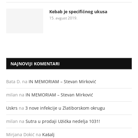
Kebab je specifičnog ukusa
15. avgust 2019.
NAJNOVIJI KOMENTARI
Bata D.
na
IN MEMORIAM – Stevan Mirković
milan
na
IN MEMORIAM – Stevan Mirković
Uskrs
na
3 nove infekcije u Zlatiborskom okrugu
milan
na
Sutra u prodaji Užička nedelja 1031!
Mirjana Dokić
na
Kašalj