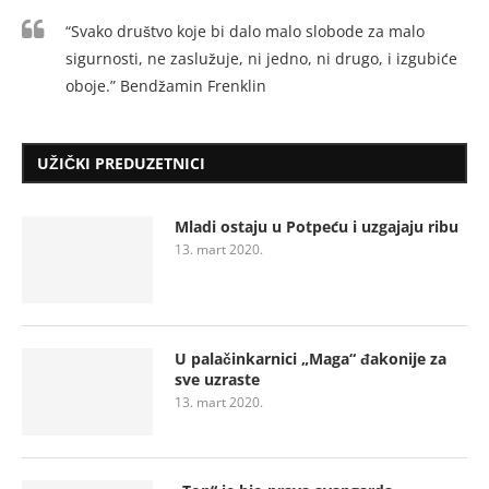
“Svako društvo koje bi dalo malo slobode za malo
sigurnosti, ne zaslužuje, ni jedno, ni drugo, i izgubiće
oboje.” Bendžamin Frenklin
UŽIČKI PREDUZETNICI
Mladi ostaju u Potpeću i uzgajaju ribu
13. mart 2020.
U palačinkarnici „Maga“ đakonije za
sve uzraste
13. mart 2020.