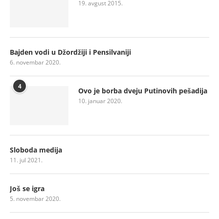
19. avgust 2015.
Bajden vodi u Džordžiji i Pensilvaniji
6. novembar 2020.
4
Ovo je borba dveju Putinovih pešadija
10. januar 2020.
Sloboda medija
11. jul 2021.
Još se igra
5. novembar 2020.