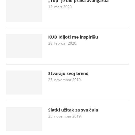
„Top“ je bio prava avangarda
12. mart 2020.
KUD Idijoti me inspirišu
28. februar 2020.
Stvaraju svoj brend
25. novembar 2019.
Slatki užitak za sva čula
25. novembar 2019.