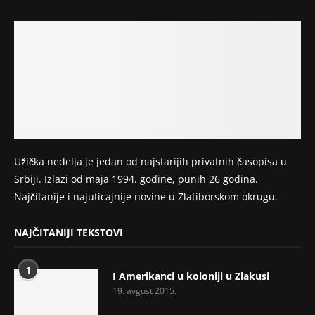
Užička nedelja je jedan od najstarijih privatnih časopisa u
Srbiji. Izlazi od maja 1994. godine, punih 26 godina.
Najčitanije i najuticajnije novine u Zlatiborskom okrugu.
NAJČITANIJI TEKSTOVI
1
I Amerikanci u koloniji u Zlakusi
19. avgust 2015.