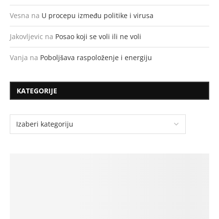
Vesna
na
U procepu između politike i virusa
Jakovljevic
na
Posao koji se voli ili ne voli
Vanja
na
Poboljšava raspoloženje i energiju
KATEGORIJE