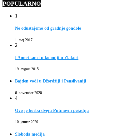
POPULARNO
1
Ne odustajemo od gradnje gondole
1. maj 2017.
2
I Amerikanci u koloniji u Zlakusi
19. avgust 2015.
Bajden vodi u Džordžiji i Pensilvaniji
6. novembar 2020.
4
Ovo je borba dveju Putinovih pešadija
10. januar 2020.
Sloboda medija