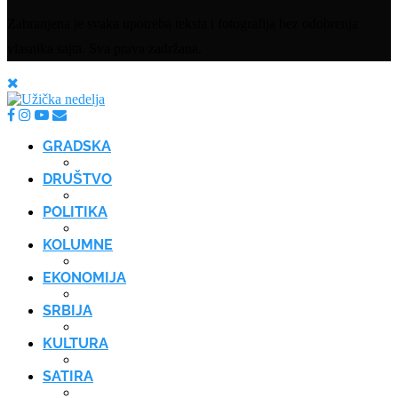
Zabranjena je svaka upotreba teksta i fotografija bez odobrenja
vlasnika sajta. Sva prava zadržana.
GRADSKA
DRUŠTVO
POLITIKA
KOLUMNE
EKONOMIJA
SRBIJA
KULTURA
SATIRA