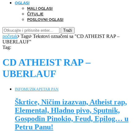
OGLASI
MALI OGLASI
ČITULJE
POSLOVNI OGLASI
Traži
početak
Tags
Tekstovi označeni sa "CD ATHEIST RAP –
UBERLAUF"
Tag:
CD ATHEIST RAP –
UBERLAUF
INFO
MUZIKA
PETAR PAN
Škrtice, Ničim izazvan, Atheist rap,
Elemental, Hladno pivo, Sputnik,
Gospodin Pinokio, Feud, Epilog… u
Petru Panu!