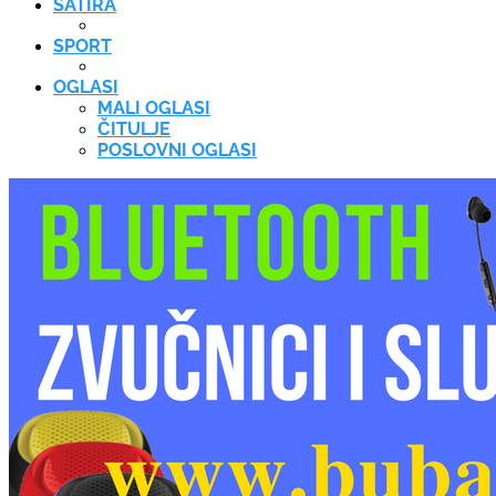
SATIRA
SPORT
OGLASI
MALI OGLASI
ČITULJE
POSLOVNI OGLASI