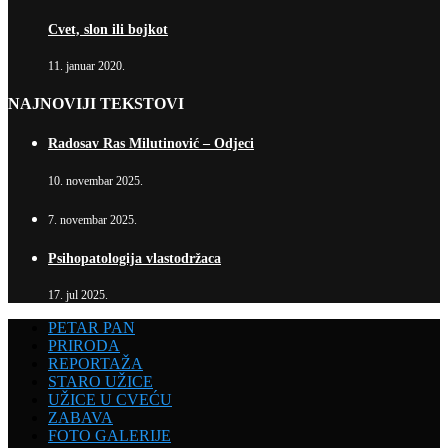
Cvet, slon ili bojkot
11. januar 2020.
NAJNOVIJI TEKSTOVI
Radosav Ras Milutinović – Odjeci
10. novembar 2025.
7. novembar 2025.
Psihopatologija vlastodržaca
17. jul 2025.
PETAR PAN
PRIRODA
REPORTAŽA
STARO UŽICE
UŽICE U CVEĆU
ZABAVA
FOTO GALERIJE