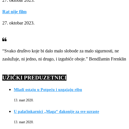
27. oktobar 2023.
Rat nije film
27. oktobar 2023.
“Svako društvo koje bi dalo malo slobode za malo sigurnosti, ne
zaslužuje, ni jedno, ni drugo, i izgubiće oboje.” Bendžamin Frenklin
UŽIČKI PREDUZETNICI
Mladi ostaju u Potpeću i uzgajaju ribu
13. mart 2020.
U palačinkarnici „Maga“ đakonije za sve uzraste
13. mart 2020.