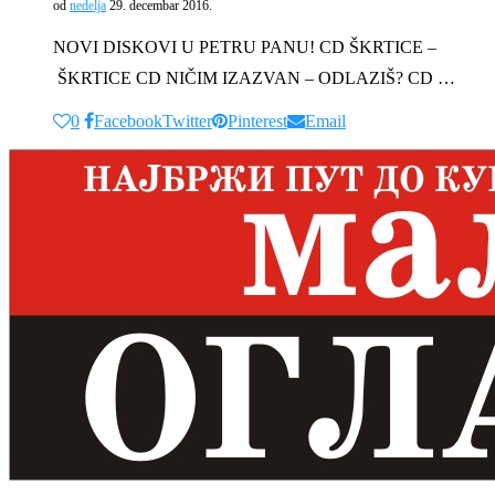
od
nedelja
29. decembar 2016.
NOVI DISKOVI U PETRU PANU! CD ŠKRTICE –
ŠKRTICE CD NIČIM IZAZVAN – ODLAZIŠ? CD …
0
Facebook
Twitter
Pinterest
Email