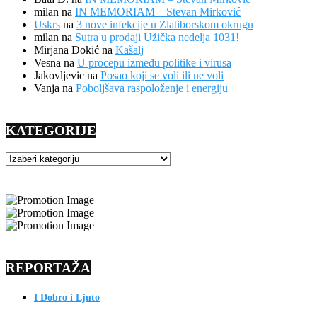
milan
na
IN MEMORIAM – Stevan Mirković
Uskrs
na
3 nove infekcije u Zlatiborskom okrugu
milan
na
Sutra u prodaji Užička nedelja 1031!
Mirjana Dokić
na
Kašalj
Vesna
na
U procepu između politike i virusa
Jakovljevic
na
Posao koji se voli ili ne voli
Vanja
na
Poboljšava raspoloženje i energiju
KATEGORIJE
KATEGORIJE
REPORTAŽA
I Dobro i Ljuto