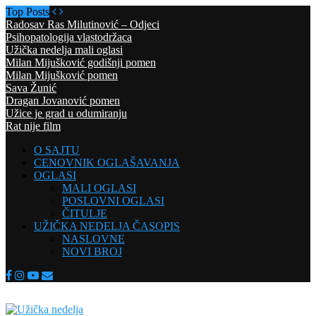
Top Posts
Radosav Ras Milutinović – Odjeci
Psihopatologija vlastodržaca
Užička nedelja mali oglasi
Milan Mijušković godišnji pomen
Milan Mijušković pomen
Sava Žunić
Dragan Jovanović pomen
Užice je grad u odumiranju
Rat nije film
O SAJTU
CENOVNIK OGLAŠAVANJA
OGLASI
MALI OGLASI
POSLOVNI OGLASI
ČITULJE
UŽIČKA NEDELJA ČASOPIS
NASLOVNE
NOVI BROJ