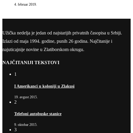
4. februar 2019.
Užička nedelja je jedan od najstarijih privatnih časopisa u Srbiji.
Izlazi od maja 1994. godine, punih 26 godina. Najčitanije i
najuticajnije novine u Zlatiborskom okrugu.
NAJČITANIJI TEKSTOVI
1
I Amerikanci u koloniji u Zlakusi
19. avgust 2015.
2
Telefoni autobuske stanice
9. oktobar 2015.
3