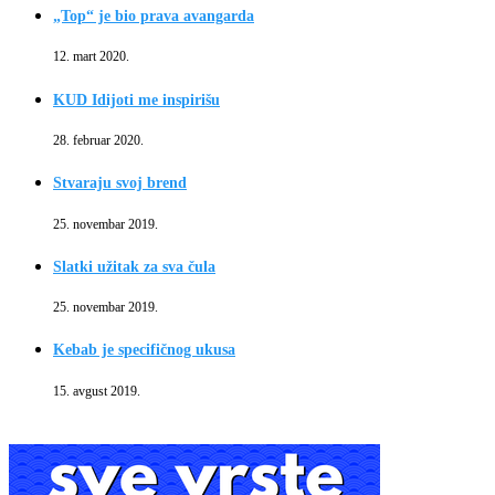
„Top“ je bio prava avangarda
12. mart 2020.
KUD Idijoti me inspirišu
28. februar 2020.
Stvaraju svoj brend
25. novembar 2019.
Slatki užitak za sva čula
25. novembar 2019.
Kebab je specifičnog ukusa
15. avgust 2019.