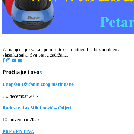
Zabranjena je svaka upotreba teksta i fotografija bez odobrenja
vlasnika sajta. Sva prava zadržana.
Pročitajte i ovo
x
Uhapšen Užičanin zbog marihuane
25. decembar 2017.
Radosav Ras Milutinović – Odjeci
10. novembar 2025.
PREVENTIVA