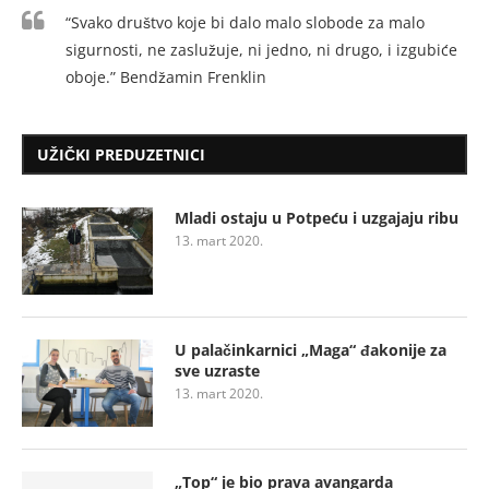
“Svako društvo koje bi dalo malo slobode za malo
sigurnosti, ne zaslužuje, ni jedno, ni drugo, i izgubiće
oboje.” Bendžamin Frenklin
UŽIČKI PREDUZETNICI
Mladi ostaju u Potpeću i uzgajaju ribu
13. mart 2020.
U palačinkarnici „Maga“ đakonije za
sve uzraste
13. mart 2020.
„Top“ je bio prava avangarda