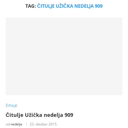
TAG:
ČITULJE UŽIČKA NEDELJA 909
ČITULJE
Čitulje Užička nedelja 909
od
nedelja
23. oktobar 2015.