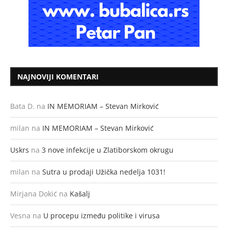
NAJNOVIJI KOMENTARI
Bata D.
na
IN MEMORIAM – Stevan Mirković
milan
na
IN MEMORIAM – Stevan Mirković
Uskrs
na
3 nove infekcije u Zlatiborskom okrugu
milan
na
Sutra u prodaji Užička nedelja 1031!
Mirjana Dokić
na
Kašalj
Vesna
na
U procepu između politike i virusa