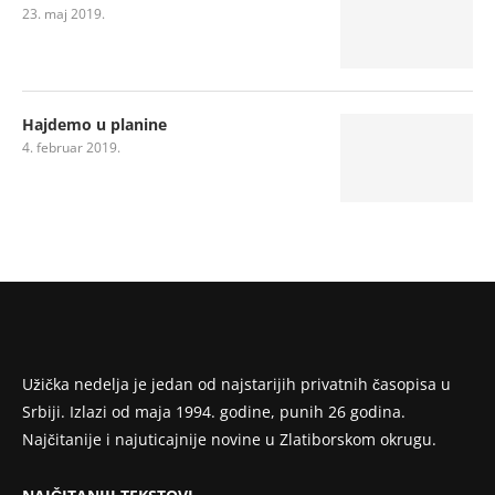
23. maj 2019.
Hajdemo u planine
4. februar 2019.
Užička nedelja je jedan od najstarijih privatnih časopisa u
Srbiji. Izlazi od maja 1994. godine, punih 26 godina.
Najčitanije i najuticajnije novine u Zlatiborskom okrugu.