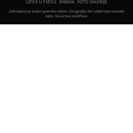
UŽICE U CVEĆU
ZABAVA
FOTO GALERIJE
Zabranjena je svaka upotreba teksta i fotografija bez odobrenja vlasnika
sajta. Sva prava zadržana.