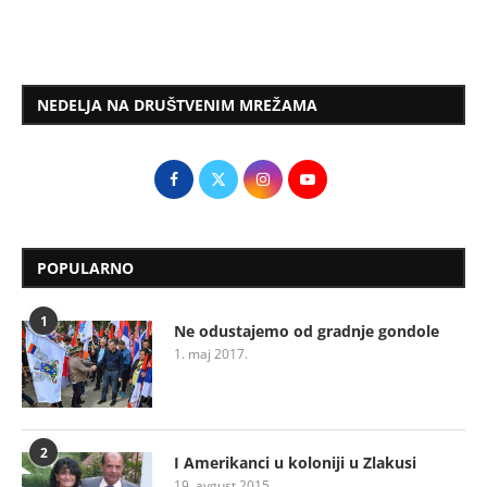
NEDELJA NA DRUŠTVENIM MREŽAMA
POPULARNO
1
Ne odustajemo od gradnje gondole
1. maj 2017.
2
I Amerikanci u koloniji u Zlakusi
19. avgust 2015.