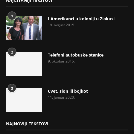
NAJČITANIJI TEKSTOVI
1
I Amerikanci u koloniji u Zlakusi
19. avgust 2015.
2
Telefoni autobuske stanice
9. oktobar 2015.
3
Cvet, slon ili bojkot
11. januar 2020.
NAJNOVIJI TEKSTOVI