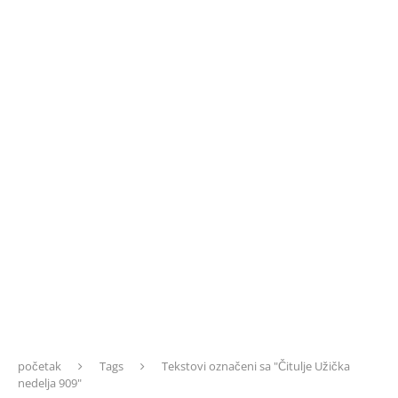
početak
Tags
Tekstovi označeni sa "Čitulje Užička
nedelja 909"