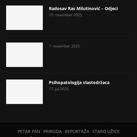
Radosav Ras Milutinović – Odjeci
10. novembar 2025.
7. novembar 2025.
Psihopatologija vlastodržaca
17. jul 2025.
PETAR PAN
PRIRODA
REPORTAŽA
STARO UŽICE