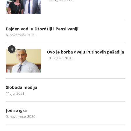
Bajden vodi u Džordžiji i Pensilvaniji
6. novembar 2020.
4
Ovo je borba dveju Putinovih pešadija
10. januar 2020.
Sloboda medija
11. jul 2021.
Još se igra
5. novembar 2020.