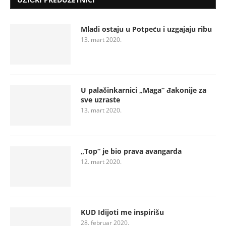
Mladi ostaju u Potpeću i uzgajaju ribu
13. mart 2020.
U palačinkarnici „Maga“ đakonije za
sve uzraste
13. mart 2020.
„Top“ je bio prava avangarda
12. mart 2020.
KUD Idijoti me inspirišu
28. februar 2020.