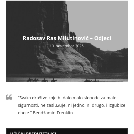
Radosav Ras Milutinović – Odjeci
10. novembar 2025.
“Svako društvo koje bi dalo malo slobode za malo
sigurnosti, ne zaslužuje, ni jedno, ni drugo, i izgubiće
oboje.” Bendžamin Frenklin
UŽIČKI PREDUZETNICI