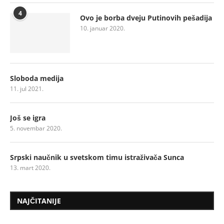
4
Ovo je borba dveju Putinovih pešadija
10. januar 2020.
Sloboda medija
11. jul 2021.
Još se igra
5. novembar 2020.
Srpski naučnik u svetskom timu istraživača Sunca
13. mart 2020.
NAJČITANIJE