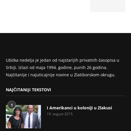
Užička nedelja je jedan od najstarijih privatnih časopisa u
Srbiji. Izlazi od maja 1994. godine, punih 26 godina.
Najčitanije i najuticajnije novine u Zlatiborskom okrugu.
NAJČITANIJI TEKSTOVI
1
I Amerikanci u koloniji u Zlakusi
19. avgust 2015.