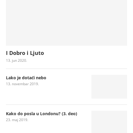
I Dobro i Ljuto
13. jun 2020.
Lako je dotaći nebo
13. novembar 2019.
Kako do posla u Londonu? (3. deo)
23. maj 2019.