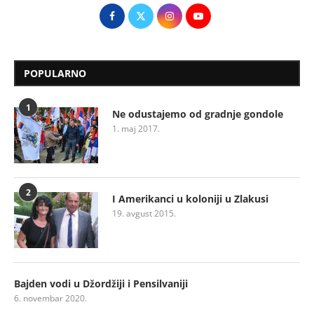
POPULARNO
1
Ne odustajemo od gradnje gondole
1. maj 2017.
2
I Amerikanci u koloniji u Zlakusi
19. avgust 2015.
Bajden vodi u Džordžiji i Pensilvaniji
6. novembar 2020.