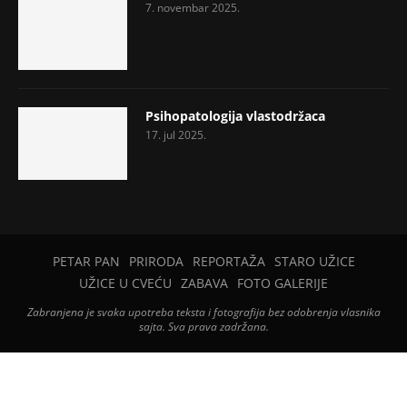
7. novembar 2025.
Psihopatologija vlastodržaca
17. jul 2025.
PETAR PAN
PRIRODA
REPORTAŽA
STARO UŽICE
UŽICE U CVEĆU
ZABAVA
FOTO GALERIJE
Zabranjena je svaka upotreba teksta i fotografija bez odobrenja vlasnika
sajta. Sva prava zadržana.