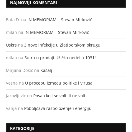
NAJNOVIJI KOMENTARI
Bata D.
na
IN MEMORIAM – Stevan Mirković
milan
na
IN MEMORIAM – Stevan Mirković
Uskrs
na
3 nove infekcije u Zlatiborskom okrugu
milan
na
Sutra u prodaji Užička nedelja 1031!
Mirjana Dokić
na
Kašalj
Vesna
na
U procepu između politike i virusa
Jakovljevic
na
Posao koji se voli ili ne voli
Vanja
na
Poboljšava raspoloženje i energiju
KATEGORIJE