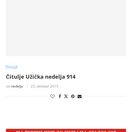
ČITULJE
Čitulje Užička nedelja 914
od
nedelja
23. oktobar 2015.