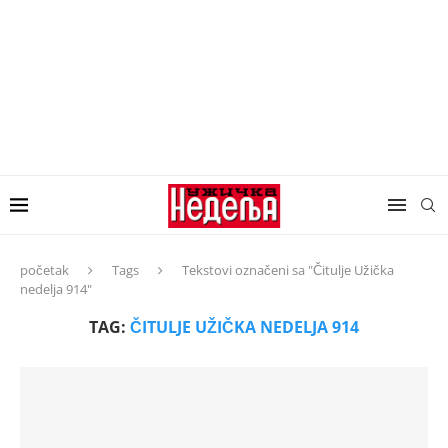
početak
Tags
Tekstovi označeni sa "Čitulje Užička
nedelja 914"
TAG:
ČITULJE UŽIČKA NEDELJA 914