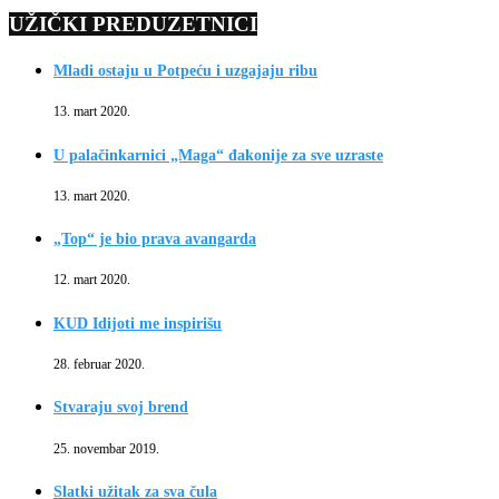
UŽIČKI PREDUZETNICI
Mladi ostaju u Potpeću i uzgajaju ribu
13. mart 2020.
U palačinkarnici „Maga“ đakonije za sve uzraste
13. mart 2020.
„Top“ je bio prava avangarda
12. mart 2020.
KUD Idijoti me inspirišu
28. februar 2020.
Stvaraju svoj brend
25. novembar 2019.
Slatki užitak za sva čula