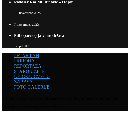
Radosav Ras Milutinović – Odjeci
10. novembar 2025.
7. novembar 2025.
Psihopatologija vlastodržaca
17. jul 2025.
PETAR PAN
PRIRODA
REPORTAŽA
STARO UŽICE
UŽICE U CVEĆU
ZABAVA
FOTO GALERIJE
Zabranjena je svaka upotreba teksta i fotografija bez odobrenja
vlasnika sajta. Sva prava zadržana.