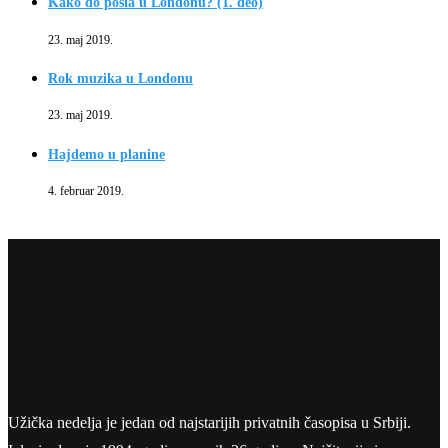
Kako do posla u Londonu? (1. deo)
23. maj 2019.
Rok muzika u Londonu
23. maj 2019.
Hajdemo u planine
4. februar 2019.
Užička nedelja je jedan od najstarijih privatnih časopisa u Srbiji.