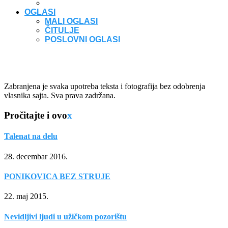
OGLASI
MALI OGLASI
ČITULJE
POSLOVNI OGLASI
Zabranjena je svaka upotreba teksta i fotografija bez odobrenja
vlasnika sajta. Sva prava zadržana.
Pročitajte i ovo
x
Talenat na delu
28. decembar 2016.
PONIKOVICA BEZ STRUJE
22. maj 2015.
Nevidljivi ljudi u užičkom pozorištu