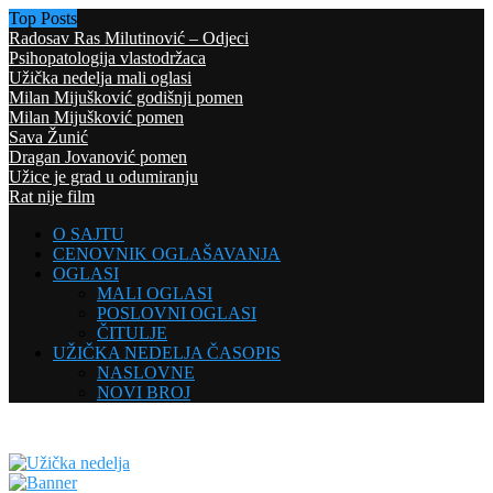
Top Posts
Radosav Ras Milutinović – Odjeci
Psihopatologija vlastodržaca
Užička nedelja mali oglasi
Milan Mijušković godišnji pomen
Milan Mijušković pomen
Sava Žunić
Dragan Jovanović pomen
Užice je grad u odumiranju
Rat nije film
O SAJTU
CENOVNIK OGLAŠAVANJA
OGLASI
MALI OGLASI
POSLOVNI OGLASI
ČITULJE
UŽIČKA NEDELJA ČASOPIS
NASLOVNE
NOVI BROJ