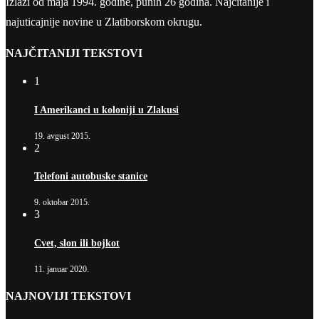
Izlazi od maja 1994. godine, punih 26 godina. Najčitanije i
najuticajnije novine u Zlatiborskom okrugu.
NAJČITANIJI TEKSTOVI
1
I Amerikanci u koloniji u Zlakusi
19. avgust 2015.
2
Telefoni autobuske stanice
9. oktobar 2015.
3
Cvet, slon ili bojkot
11. januar 2020.
NAJNOVIJI TEKSTOVI