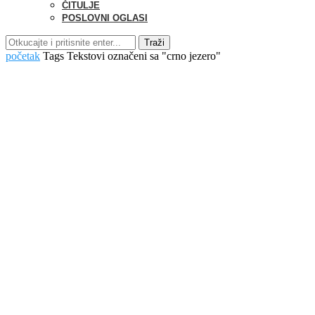
ČITULJE
POSLOVNI OGLASI
Traži
početak
Tags
Tekstovi označeni sa "crno jezero"