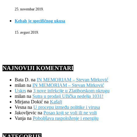
25. novembar 2019.
Kebab je specifičnog ukusa
15. avgust 2019.
NAJNOVIJI KOMENTARI
Bata D.
na
IN MEMORIAM – Stevan Mirković
milan
na
IN MEMORIAM – Stevan Mirković
Uskrs
na
3 nove infekcije u Zlatiborskom okrugu
milan
na
Sutra u prodaji Užička nedelja 1031!
Mirjana Dokić
na
Kašalj
Vesna
na
U procepu između politike i virusa
Jakovljevic
na
Posao koji se voli ili ne voli
Vanja
na
Poboljšava raspoloženje i energiju
KATEGORIJE