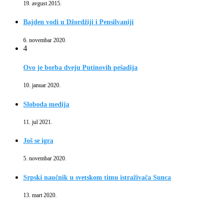
19. avgust 2015.
Bajden vodi u Džordžiji i Pensilvaniji
6. novembar 2020.
4
Ovo je borba dveju Putinovih pešadija
10. januar 2020.
Sloboda medija
11. jul 2021.
Još se igra
5. novembar 2020.
Srpski naučnik u svetskom timu istraživača Sunca
13. mart 2020.