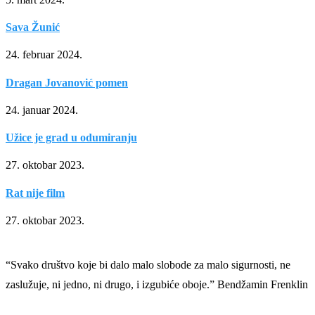
Sava Žunić
24. februar 2024.
Dragan Jovanović pomen
24. januar 2024.
Užice je grad u odumiranju
27. oktobar 2023.
Rat nije film
27. oktobar 2023.
“Svako društvo koje bi dalo malo slobode za malo sigurnosti, ne
zaslužuje, ni jedno, ni drugo, i izgubiće oboje.” Bendžamin Frenklin