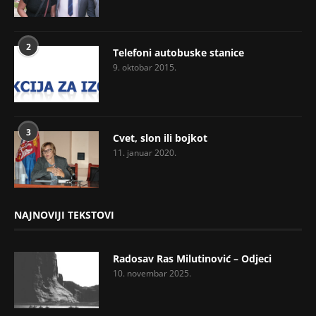
2
Telefoni autobuske stanice
9. oktobar 2015.
3
Cvet, slon ili bojkot
11. januar 2020.
NAJNOVIJI TEKSTOVI
Radosav Ras Milutinović – Odjeci
10. novembar 2025.