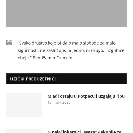
“Svako društvo koje bi dalo malo slobode za malo
sigurnosti, ne zaslužuje, ni jedno, ni drugo, i izgubiće
oboje.” Bendžamin Frenklin
UŽIČKI PREDUZETNICI
Mladi ostaju u Potpeću i uzgajaju ribu
13. mart 2020.
U palačinkarnici „Maga“ đakonije za