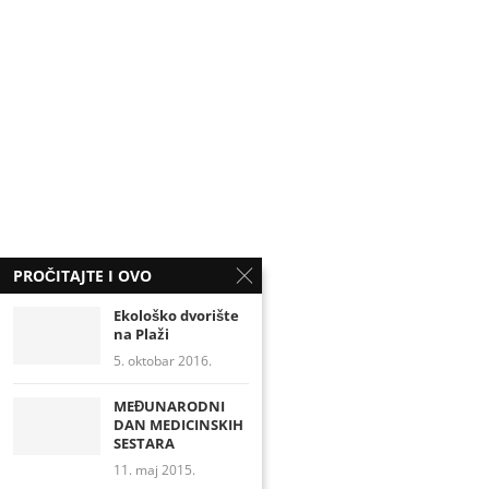
PROČITAJTE I OVO
Ekološko dvorište
na Plaži
5. oktobar 2016.
MEĐUNARODNI
DAN MEDICINSKIH
SESTARA
11. maj 2015.