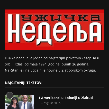
Užička nedelja je jedan od najstarijih privatnih časopisa u
Srbiji. Izlazi od maja 1994. godine, punih 26 godina.
Najčitanije i najuticajnije novine u Zlatiborskom okrugu.
NAJČITANIJI TEKSTOVI
1
I Amerikanci u koloniji u Zlakusi
19. avgust 2015.