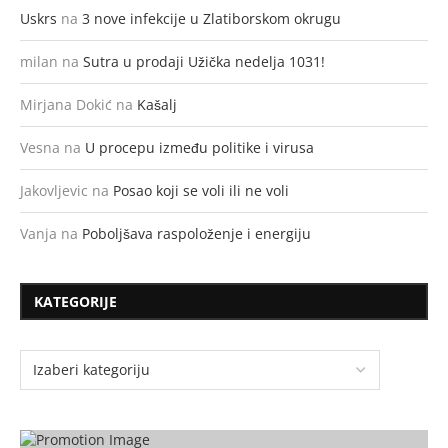
Uskrs
na
3 nove infekcije u Zlatiborskom okrugu
milan
na
Sutra u prodaji Užička nedelja 1031!
Mirjana Dokić
na
Kašalj
Vesna
na
U procepu između politike i virusa
Jakovljevic
na
Posao koji se voli ili ne voli
Vanja
na
Poboljšava raspoloženje i energiju
KATEGORIJE