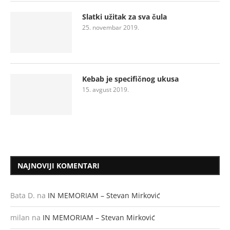
Slatki užitak za sva čula
25. novembar 2019.
Kebab je specifičnog ukusa
15. avgust 2019.
NAJNOVIJI KOMENTARI
Bata D.
na
IN MEMORIAM – Stevan Mirković
milan
na
IN MEMORIAM – Stevan Mirković