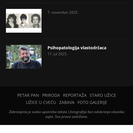
7. novembar 2025.
Psihopatologija vlastodržaca
17. jul 2025.
PETAR PAN
PRIRODA
REPORTAŽA
STARO UŽICE
UŽICE U CVEĆU
ZABAVA
FOTO GALERIJE
Zabranjena je svaka upotreba teksta i fotografija bez odobrenja vlasnika
sajta. Sva prava zadržana.