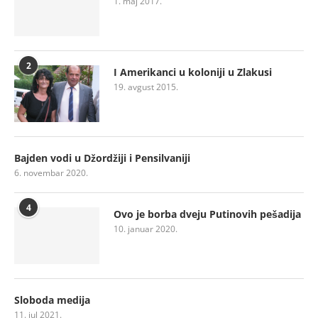
1. maj 2017.
2
I Amerikanci u koloniji u Zlakusi
19. avgust 2015.
Bajden vodi u Džordžiji i Pensilvaniji
6. novembar 2020.
4
Ovo je borba dveju Putinovih pešadija
10. januar 2020.
Sloboda medija
11. jul 2021.