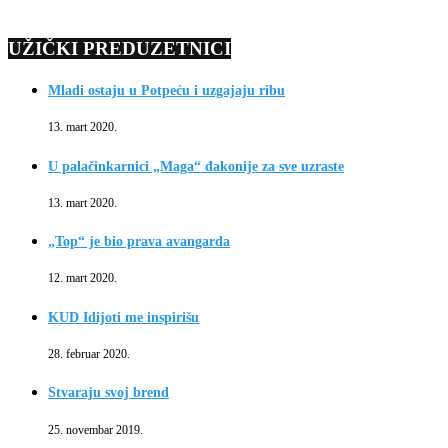
UŽIČKI PREDUZETNICI
Mladi ostaju u Potpeću i uzgajaju ribu
13. mart 2020.
U palačinkarnici „Maga“ đakonije za sve uzraste
13. mart 2020.
„Top“ je bio prava avangarda
12. mart 2020.
KUD Idijoti me inspirišu
28. februar 2020.
Stvaraju svoj brend
25. novembar 2019.