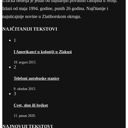
Užička nedelja je jedan od najstarijih privatnih časopisa u Srbiji.
Izlazi od maja 1994. godine, punih 26 godina. Najčitanije i
najuticajnije novine u Zlatiborskom okrugu.
NAJČITANIJI TEKSTOVI
1
I Amerikanci u koloniji u Zlakusi
19. avgust 2015.
2
Telefoni autobuske stanice
9. oktobar 2015.
3
Cvet, slon ili bojkot
11. januar 2020.
NAJNOVIJI TEKSTOVI