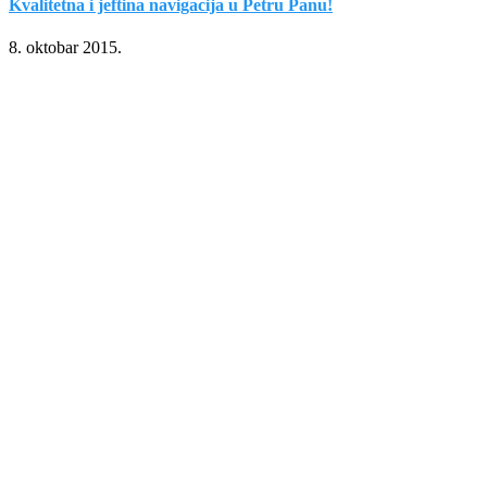
Kvalitetna i jeftina navigacija u Petru Panu!
8. oktobar 2015.