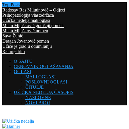
Top Posts
Radosav Ras Milutinović – Odjeci
Psihopatologija vlastodržaca
Užička nedelja mali oglasi
Milan Mijušković godišnji pomen
Milan Mijušković pomen
Sava Žunić
Dragan Jovanović pomen
Užice je grad u odumiranju
Rat nije film
O SAJTU
CENOVNIK OGLAŠAVANJA
OGLASI
MALI OGLASI
POSLOVNI OGLASI
ČITULJE
UŽIČKA NEDELJA ČASOPIS
NASLOVNE
NOVI BROJ