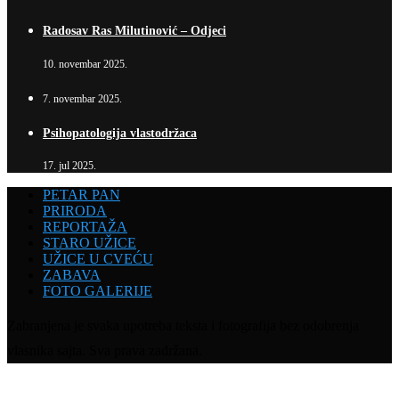
Radosav Ras Milutinović – Odjeci
10. novembar 2025.
7. novembar 2025.
Psihopatologija vlastodržaca
17. jul 2025.
PETAR PAN
PRIRODA
REPORTAŽA
STARO UŽICE
UŽICE U CVEĆU
ZABAVA
FOTO GALERIJE
Zabranjena je svaka upotreba teksta i fotografija bez odobrenja
vlasnika sajta. Sva prava zadržana.