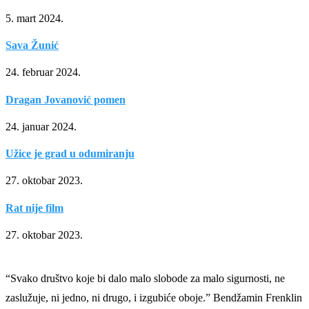
5. mart 2024.
Sava Žunić
24. februar 2024.
Dragan Jovanović pomen
24. januar 2024.
Užice je grad u odumiranju
27. oktobar 2023.
Rat nije film
27. oktobar 2023.
“Svako društvo koje bi dalo malo slobode za malo sigurnosti, ne
zaslužuje, ni jedno, ni drugo, i izgubiće oboje.” Bendžamin Frenklin