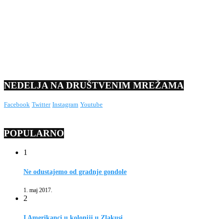
NEDELJA NA DRUŠTVENIM MREŽAMA
Facebook
Twitter
Instagram
Youtube
POPULARNO
1
Ne odustajemo od gradnje gondole
1. maj 2017.
2
I Amerikanci u koloniji u Zlakusi