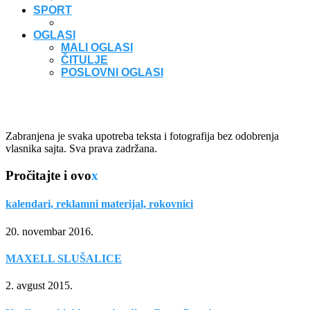
SPORT
OGLASI
MALI OGLASI
ČITULJE
POSLOVNI OGLASI
Zabranjena je svaka upotreba teksta i fotografija bez odobrenja
vlasnika sajta. Sva prava zadržana.
Pročitajte i ovo
x
kalendari, reklamni materijal, rokovnici
20. novembar 2016.
MAXELL SLUŠALICE
2. avgust 2015.