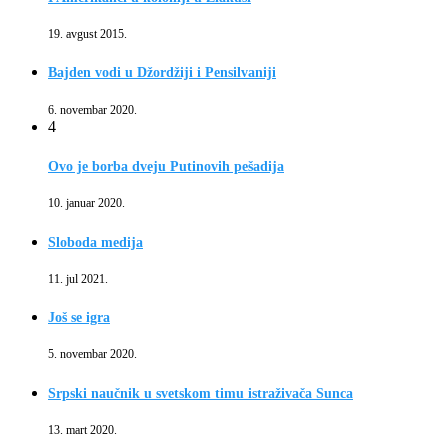
19. avgust 2015.
Bajden vodi u Džordžiji i Pensilvaniji
6. novembar 2020.
4
Ovo je borba dveju Putinovih pešadija
10. januar 2020.
Sloboda medija
11. jul 2021.
Još se igra
5. novembar 2020.
Srpski naučnik u svetskom timu istraživača Sunca
13. mart 2020.