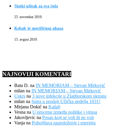
Slatki užitak za sva čula
25. novembar 2019.
Kebab je specifičnog ukusa
15. avgust 2019.
NAJNOVIJI KOMENTARI
Bata D.
na
IN MEMORIAM – Stevan Mirković
milan
na
IN MEMORIAM – Stevan Mirković
Uskrs
na
3 nove infekcije u Zlatiborskom okrugu
milan
na
Sutra u prodaji Užička nedelja 1031!
Mirjana Dokić
na
Kašalj
Vesna
na
U procepu između politike i virusa
Jakovljevic
na
Posao koji se voli ili ne voli
Vanja
na
Poboljšava raspoloženje i energiju