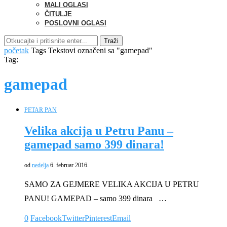
MALI OGLASI
ČITULJE
POSLOVNI OGLASI
Traži
početak
Tags
Tekstovi označeni sa "gamepad"
Tag:
gamepad
PETAR PAN
Velika akcija u Petru Panu –
gamepad samo 399 dinara!
od
nedelja
6. februar 2016.
SAMO ZA GEJMERE VELIKA AKCIJA U PETRU
PANU! GAMEPAD – samo 399 dinara …
0
Facebook
Twitter
Pinterest
Email