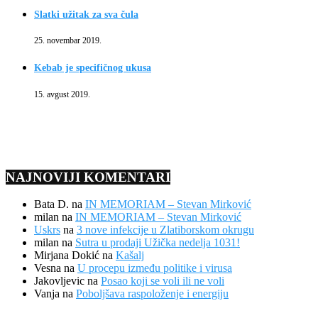
Slatki užitak za sva čula
25. novembar 2019.
Kebab je specifičnog ukusa
15. avgust 2019.
NAJNOVIJI KOMENTARI
Bata D.
na
IN MEMORIAM – Stevan Mirković
milan
na
IN MEMORIAM – Stevan Mirković
Uskrs
na
3 nove infekcije u Zlatiborskom okrugu
milan
na
Sutra u prodaji Užička nedelja 1031!
Mirjana Dokić
na
Kašalj
Vesna
na
U procepu između politike i virusa
Jakovljevic
na
Posao koji se voli ili ne voli
Vanja
na
Poboljšava raspoloženje i energiju