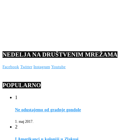
NEDELJA NA DRUŠTVENIM MREŽAMA
Facebook
Twitter
Instagram
Youtube
POPULARNO
1
Ne odustajemo od gradnje gondole
1. maj 2017.
2
I Amerikanci u koloniji u Zlakusi