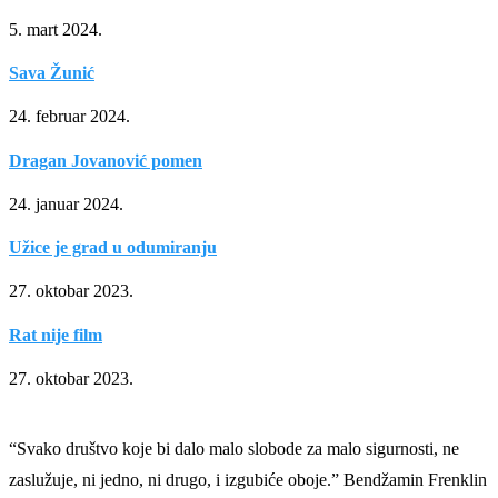
5. mart 2024.
Sava Žunić
24. februar 2024.
Dragan Jovanović pomen
24. januar 2024.
Užice je grad u odumiranju
27. oktobar 2023.
Rat nije film
27. oktobar 2023.
“Svako društvo koje bi dalo malo slobode za malo sigurnosti, ne
zaslužuje, ni jedno, ni drugo, i izgubiće oboje.” Bendžamin Frenklin