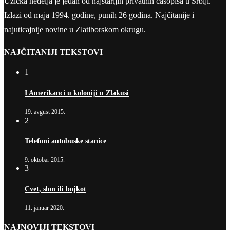
Užička nedelja je jedan od najstarijih privatnih časopisa u Srbiji.
Izlazi od maja 1994. godine, punih 26 godina. Najčitanije i
najuticajnije novine u Zlatiborskom okrugu.
NAJČITANIJI TEKSTOVI
1
I Amerikanci u koloniji u Zlakusi
19. avgust 2015.
2
Telefoni autobuske stanice
9. oktobar 2015.
3
Cvet, slon ili bojkot
11. januar 2020.
NAJNOVIJI TEKSTOVI