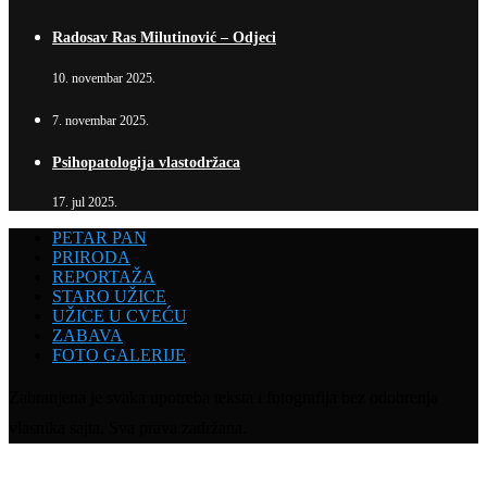
Radosav Ras Milutinović – Odjeci
10. novembar 2025.
7. novembar 2025.
Psihopatologija vlastodržaca
17. jul 2025.
PETAR PAN
PRIRODA
REPORTAŽA
STARO UŽICE
UŽICE U CVEĆU
ZABAVA
FOTO GALERIJE
Zabranjena je svaka upotreba teksta i fotografija bez odobrenja
vlasnika sajta. Sva prava zadržana.