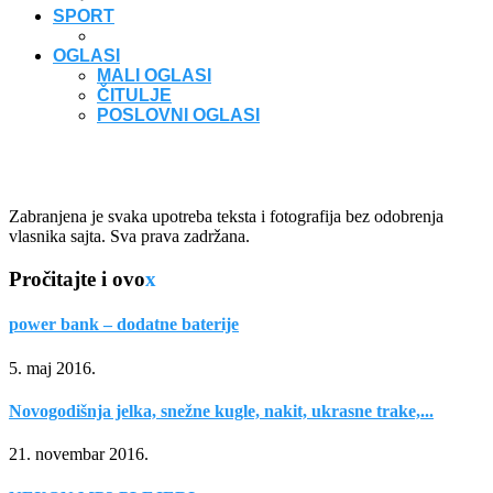
SPORT
OGLASI
MALI OGLASI
ČITULJE
POSLOVNI OGLASI
Zabranjena je svaka upotreba teksta i fotografija bez odobrenja
vlasnika sajta. Sva prava zadržana.
Pročitajte i ovo
x
power bank – dodatne baterije
5. maj 2016.
Novogodišnja jelka, snežne kugle, nakit, ukrasne trake,...
21. novembar 2016.