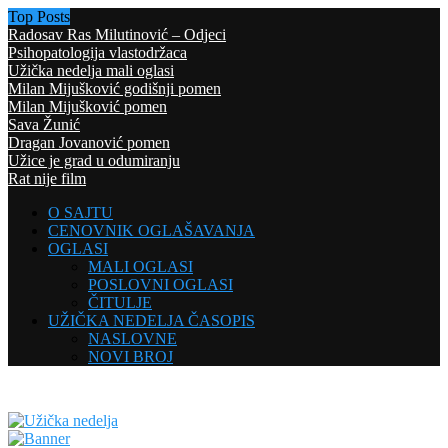
Top Posts
Radosav Ras Milutinović – Odjeci
Psihopatologija vlastodržaca
Užička nedelja mali oglasi
Milan Mijušković godišnji pomen
Milan Mijušković pomen
Sava Žunić
Dragan Jovanović pomen
Užice je grad u odumiranju
Rat nije film
O SAJTU
CENOVNIK OGLAŠAVANJA
OGLASI
MALI OGLASI
POSLOVNI OGLASI
ČITULJE
UŽIČKA NEDELJA ČASOPIS
NASLOVNE
NOVI BROJ