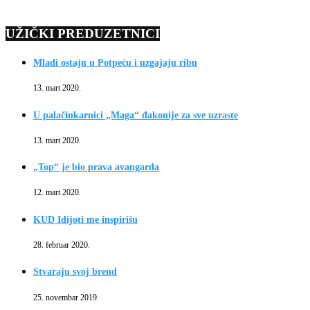
UŽIČKI PREDUZETNICI
Mladi ostaju u Potpeću i uzgajaju ribu
13. mart 2020.
U palačinkarnici „Maga“ đakonije za sve uzraste
13. mart 2020.
„Top“ je bio prava avangarda
12. mart 2020.
KUD Idijoti me inspirišu
28. februar 2020.
Stvaraju svoj brend
25. novembar 2019.