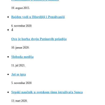
19. avgust 2015.
Bajden vodi u Džordžiji i Pensilvaniji
6. novembar 2020.
4
Ovo je borba dveju Putinovih pešadija
10. januar 2020.
Sloboda medija
11. jul 2021.
Još se igra
5. novembar 2020.
Srpski naučnik u svetskom timu istraživača Sunca
13. mart 2020.