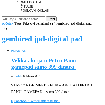
MALI OGLASI
ČITULJE
POSLOVNI OGLASI
Traži
početak
Tags
Tekstovi označeni sa "gembired jpd-digital pad"
Tag:
gembired jpd-digital pad
PETAR PAN
Velika akcija u Petru Panu –
gamepad samo 399 dinara!
od
nedelja
6. februar 2016.
SAMO ZA GEJMERE VELIKA AKCIJA U PETRU
PANU! GAMEPAD – samo 399 dinara …
0
Facebook
Twitter
Pinterest
Email