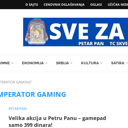
O SAJTU
CENOVNIK OGLAŠAVANJA
OGLASI
UŽIČKA NED
MEN
UMNE
EKONOMIJA
SRBIJA
KULTURA
SATIRA
IMPERATOR GAMING"
IMPERATOR GAMING
PETAR PAN
Velika akcija u Petru Panu – gamepad
samo 399 dinara!