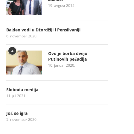
19. avgust 2015.
Bajden vodi u Džordžiji i Pensilvaniji
6. novembar 2020.
4
Ovo je borba dveju
Putinovih pešadija
10. januar 2020.
Sloboda medija
11. jul 2021.
Još se igra
5. novembar 2020.