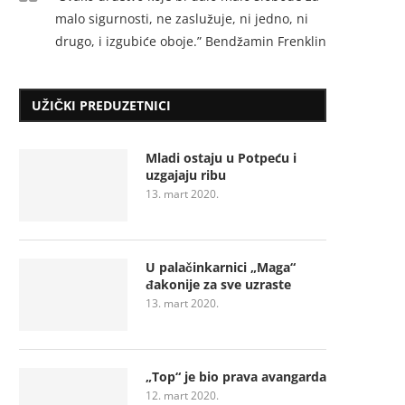
malo sigurnosti, ne zaslužuje, ni jedno, ni
drugo, i izgubiće oboje.” Bendžamin Frenklin
UŽIČKI PREDUZETNICI
Mladi ostaju u Potpeću i
uzgajaju ribu
13. mart 2020.
U palačinkarnici „Maga“
đakonije za sve uzraste
13. mart 2020.
„Top“ je bio prava avangarda
12. mart 2020.