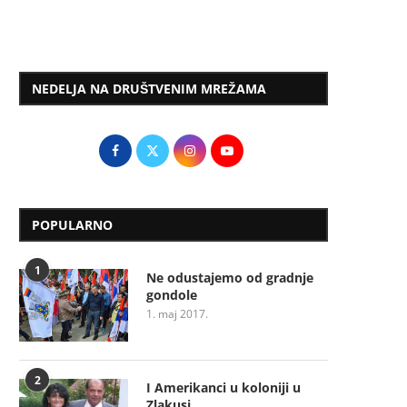
NEDELJA NA DRUŠTVENIM MREŽAMA
POPULARNO
1
Ne odustajemo od gradnje
gondole
1. maj 2017.
2
I Amerikanci u koloniji u
Zlakusi