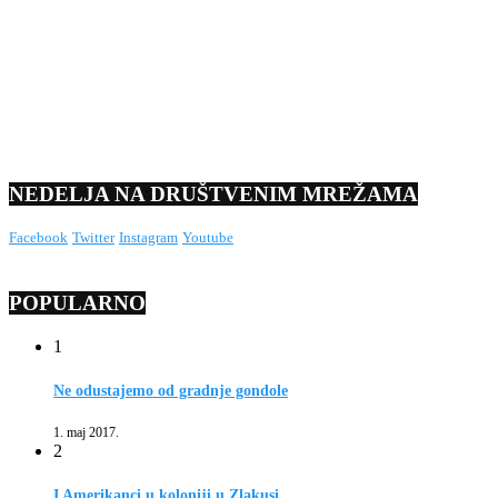
NEDELJA NA DRUŠTVENIM MREŽAMA
Facebook
Twitter
Instagram
Youtube
POPULARNO
1
Ne odustajemo od gradnje gondole
1. maj 2017.
2
I Amerikanci u koloniji u Zlakusi