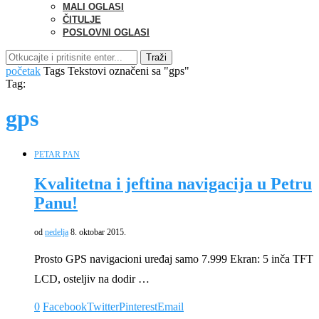
MALI OGLASI
ČITULJE
POSLOVNI OGLASI
Traži
početak
Tags
Tekstovi označeni sa "gps"
Tag:
gps
PETAR PAN
Kvalitetna i jeftina navigacija u Petru
Panu!
od
nedelja
8. oktobar 2015.
Prosto GPS navigacioni uređaj samo 7.999 Ekran: 5 inča TFT
LCD, osteljiv na dodir …
0
Facebook
Twitter
Pinterest
Email