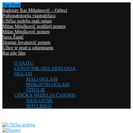
Top Posts
Radosav Ras Milutinović – Odjeci
Psihopatologija vlastodržaca
Užička nedelja mali oglasi
Milan Mijušković godišnji pomen
Milan Mijušković pomen
Sava Žunić
Dragan Jovanović pomen
Užice je grad u odumiranju
Rat nije film
O SAJTU
CENOVNIK OGLAŠAVANJA
OGLASI
MALI OGLASI
POSLOVNI OGLASI
ČITULJE
UŽIČKA NEDELJA ČASOPIS
NASLOVNE
NOVI BROJ