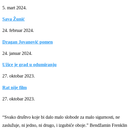
5. mart 2024.
Sava Žunić
24. februar 2024.
Dragan Jovanović pomen
24. januar 2024.
Užice je grad u odumiranju
27. oktobar 2023.
Rat nije film
27. oktobar 2023.
“Svako društvo koje bi dalo malo slobode za malo sigurnosti, ne
zaslužuje, ni jedno, ni drugo, i izgubiće oboje.” Bendžamin Frenklin