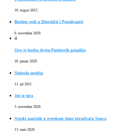
19. avgust 2015.
Bajden vodi u Džordžiji i Pensilvaniji
6. novembar 2020.
4
Ovo je borba dveju Putinovih pešadija
10. januar 2020.
Sloboda medija
11. jul 2021.
Još se igra
5. novembar 2020.
Srpski naučnik u svetskom timu istraživača Sunca
13. mart 2020.