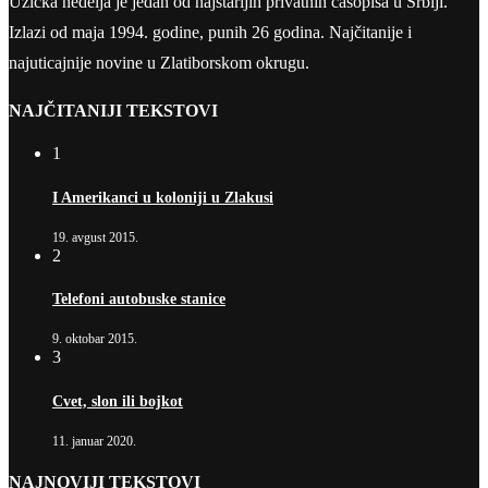
Užička nedelja je jedan od najstarijih privatnih časopisa u Srbiji.
Izlazi od maja 1994. godine, punih 26 godina. Najčitanije i
najuticajnije novine u Zlatiborskom okrugu.
NAJČITANIJI TEKSTOVI
1
I Amerikanci u koloniji u Zlakusi
19. avgust 2015.
2
Telefoni autobuske stanice
9. oktobar 2015.
3
Cvet, slon ili bojkot
11. januar 2020.
NAJNOVIJI TEKSTOVI