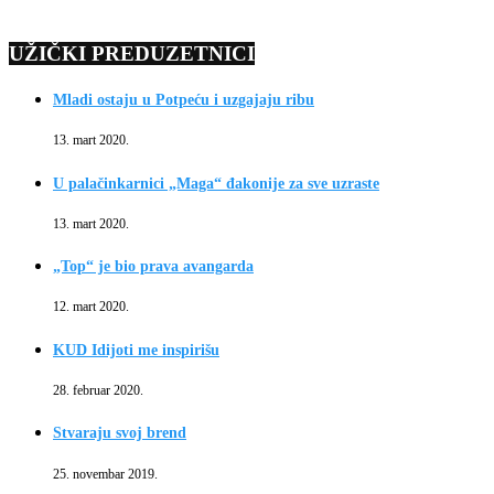
UŽIČKI PREDUZETNICI
Mladi ostaju u Potpeću i uzgajaju ribu
13. mart 2020.
U palačinkarnici „Maga“ đakonije za sve uzraste
13. mart 2020.
„Top“ je bio prava avangarda
12. mart 2020.
KUD Idijoti me inspirišu
28. februar 2020.
Stvaraju svoj brend
25. novembar 2019.