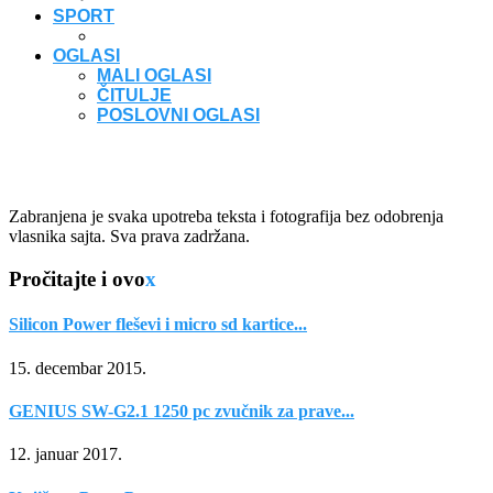
SPORT
OGLASI
MALI OGLASI
ČITULJE
POSLOVNI OGLASI
Zabranjena je svaka upotreba teksta i fotografija bez odobrenja
vlasnika sajta. Sva prava zadržana.
Pročitajte i ovo
x
Silicon Power fleševi i micro sd kartice...
15. decembar 2015.
GENIUS SW-G2.1 1250 pc zvučnik za prave...
12. januar 2017.