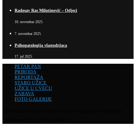
Radosav Ras Milutinović – Odjeci
10. novembar 2025.
7. novembar 2025.
Psihopatologija vlastodržaca
17. jul 2025.
PETAR PAN
PRIRODA
REPORTAŽA
STARO UŽICE
UŽICE U CVEĆU
ZABAVA
FOTO GALERIJE
Zabranjena je svaka upotreba teksta i fotografija bez odobrenja
vlasnika sajta. Sva prava zadržana.