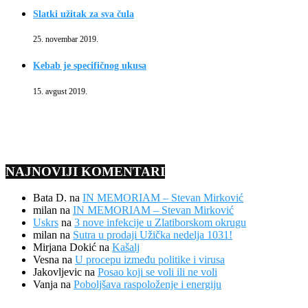
Slatki užitak za sva čula
25. novembar 2019.
Kebab je specifičnog ukusa
15. avgust 2019.
NAJNOVIJI KOMENTARI
Bata D.
na
IN MEMORIAM – Stevan Mirković
milan
na
IN MEMORIAM – Stevan Mirković
Uskrs
na
3 nove infekcije u Zlatiborskom okrugu
milan
na
Sutra u prodaji Užička nedelja 1031!
Mirjana Dokić
na
Kašalj
Vesna
na
U procepu između politike i virusa
Jakovljevic
na
Posao koji se voli ili ne voli
Vanja
na
Poboljšava raspoloženje i energiju