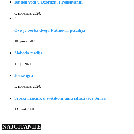
Bajden vodi u Džordžiji i Pensilvaniji
6. novembar 2020.
4
Ovo je borba dveju Putinovih pešadija
10. januar 2020.
Sloboda medija
11. jul 2021.
Još se igra
5. novembar 2020.
Srpski naučnik u svetskom timu istraživača Sunca
13. mart 2020.
NAJČITANIJE