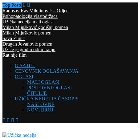
Top Posts
Radosav Ras Milutinović – Odjeci
Psihopatologija vlastodržaca
Užička nedelja mali oglasi
Milan Mijušković godišnji pomen
Milan Mijušković pomen
Sava Žunić
Dragan Jovanović pomen
Užice je grad u odumiranju
Rat nije film
O SAJTU
CENOVNIK OGLAŠAVANJA
OGLASI
MALI OGLASI
POSLOVNI OGLASI
ČITULJE
UŽIČKA NEDELJA ČASOPIS
NASLOVNE
NOVI BROJ