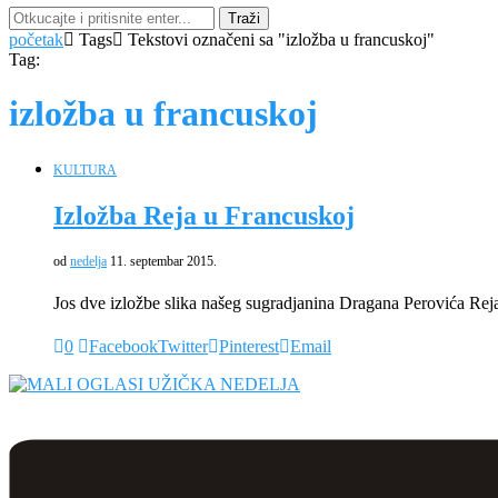
Traži
početak
Tags
Tekstovi označeni sa "izložba u francuskoj"
Tag:
izložba u francuskoj
KULTURA
Izložba Reja u Francuskoj
od
nedelja
11. septembar 2015.
Jos dve izložbe slika našeg sugradjanina Dragana Perovića R
0
Facebook
Twitter
Pinterest
Email