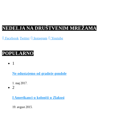
NEDELJA NA DRUŠTVENIM MREŽAMA
Facebook
Twitter
Instagram
Youtube
POPULARNO
1
Ne odustajemo od gradnje gondole
1. maj 2017.
2
I Amerikanci u koloniji u Zlakusi
19. avgust 2015.