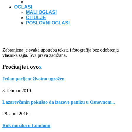
OGLASI
MALI OGLASI
ČITULJE
POSLOVNI OGLASI
Zabranjena je svaka upotreba teksta i fotografija bez odobrenja
vlasnika sajta. Sva prava zadržana.
Pročitajte i ovo
x
Jedan pacijent životno ugrožen
8. februar 2019.
Lazarevčanin pokušao da izazove paniku u Osnovnom...
28. april 2016.
Rok muzika u Londonu