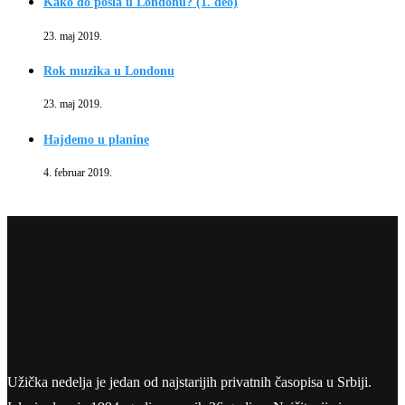
Kako do posla u Londonu? (1. deo)
23. maj 2019.
Rok muzika u Londonu
23. maj 2019.
Hajdemo u planine
4. februar 2019.
Užička nedelja je jedan od najstarijih privatnih časopisa u Srbiji.