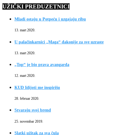
UŽIČKI PREDUZETNICI
Mladi ostaju u Potpeću i uzgajaju ribu
13. mart 2020.
U palačinkarnici „Maga“ đakonije za sve uzraste
13. mart 2020.
„Top“ je bio prava avangarda
12. mart 2020.
KUD Idijoti me inspirišu
28. februar 2020.
Stvaraju svoj brend
25. novembar 2019.
Slatki užitak za sva čula