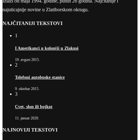
Izlazi od maja 1994. godine, punih 26 godina. Najčitanije i
najuticajnije novine u Zlatiborskom okrugu.
NAJČITANIJI TEKSTOVI
1
I Amerikanci u koloniji u Zlakusi
19. avgust 2015.
2
Telefoni autobuske stanice
9. oktobar 2015.
3
Cvet, slon ili bojkot
11. januar 2020.
NAJNOVIJI TEKSTOVI