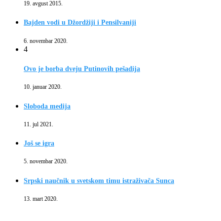
19. avgust 2015.
Bajden vodi u Džordžiji i Pensilvaniji
6. novembar 2020.
4
Ovo je borba dveju Putinovih pešadija
10. januar 2020.
Sloboda medija
11. jul 2021.
Još se igra
5. novembar 2020.
Srpski naučnik u svetskom timu istraživača Sunca
13. mart 2020.