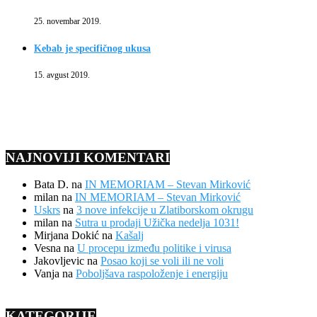
25. novembar 2019.
Kebab je specifičnog ukusa
15. avgust 2019.
NAJNOVIJI KOMENTARI
Bata D.
na
IN MEMORIAM – Stevan Mirković
milan
na
IN MEMORIAM – Stevan Mirković
Uskrs
na
3 nove infekcije u Zlatiborskom okrugu
milan
na
Sutra u prodaji Užička nedelja 1031!
Mirjana Dokić
na
Kašalj
Vesna
na
U procepu između politike i virusa
Jakovljevic
na
Posao koji se voli ili ne voli
Vanja
na
Poboljšava raspoloženje i energiju
KATEGORIJE