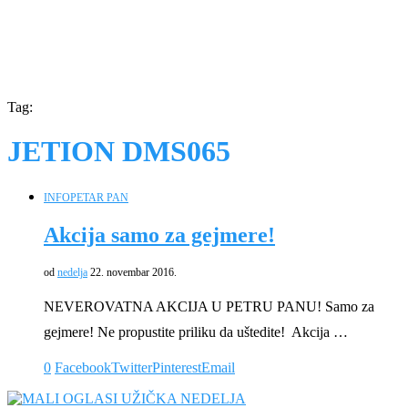
Tag:
JETION DMS065
INFO
PETAR PAN
Akcija samo za gejmere!
od
nedelja
22. novembar 2016.
NEVEROVATNA AKCIJA U PETRU PANU! Samo za
gejmere! Ne propustite priliku da uštedite! Akcija …
0
Facebook
Twitter
Pinterest
Email