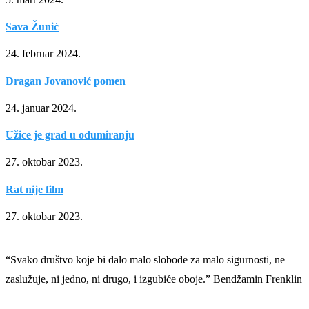
Sava Žunić
24. februar 2024.
Dragan Jovanović pomen
24. januar 2024.
Užice je grad u odumiranju
27. oktobar 2023.
Rat nije film
27. oktobar 2023.
“Svako društvo koje bi dalo malo slobode za malo sigurnosti, ne
zaslužuje, ni jedno, ni drugo, i izgubiće oboje.” Bendžamin Frenklin