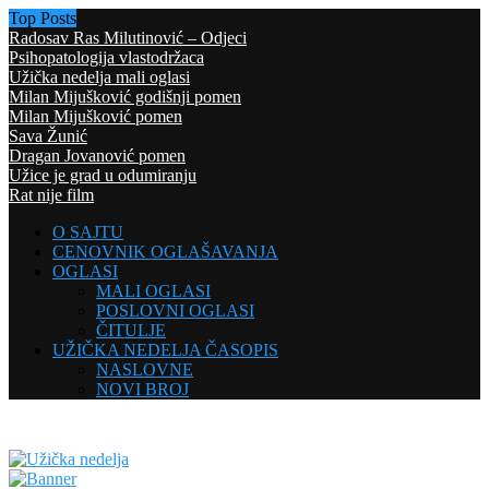
Top Posts
Radosav Ras Milutinović – Odjeci
Psihopatologija vlastodržaca
Užička nedelja mali oglasi
Milan Mijušković godišnji pomen
Milan Mijušković pomen
Sava Žunić
Dragan Jovanović pomen
Užice je grad u odumiranju
Rat nije film
O SAJTU
CENOVNIK OGLAŠAVANJA
OGLASI
MALI OGLASI
POSLOVNI OGLASI
ČITULJE
UŽIČKA NEDELJA ČASOPIS
NASLOVNE
NOVI BROJ