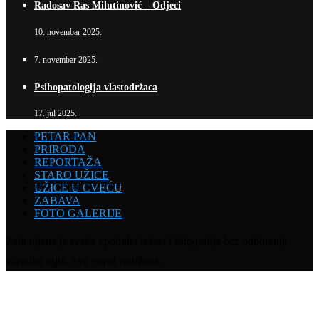
Radosav Ras Milutinović – Odjeci
10. novembar 2025.
7. novembar 2025.
Psihopatologija vlastodržaca
17. jul 2025.
PETAR PAN
PRIRODA
REPORTAŽA
STARO UŽICE
UŽICE U CVEĆU
ZABAVA
FOTO GALERIJE
Zabranjena je svaka upotreba teksta i fotografija bez odobrenja
vlasnika sajta. Sva prava zadržana.