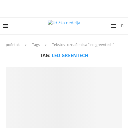
početak
Tags
Tekstovi označeni sa "led greentech"
TAG:
LED GREENTECH