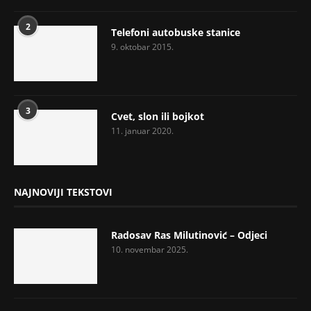
2
Telefoni autobuske stanice
9. oktobar 2015.
3
Cvet, slon ili bojkot
11. januar 2020.
NAJNOVIJI TEKSTOVI
Radosav Ras Milutinović – Odjeci
10. novembar 2025.