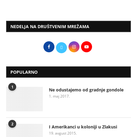
NEDELJA NA DRUŠTVENIM MREŽAMA
POPULARNO
1
Ne odustajemo od gradnje gondole
1. maj 2017.
2
I Amerikanci u koloniji u Zlakusi
19. avgust 2015.