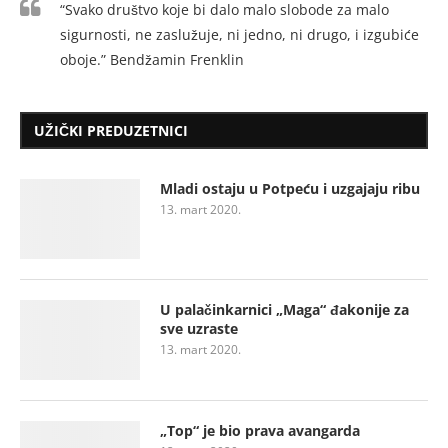
“Svako društvo koje bi dalo malo slobode za malo
sigurnosti, ne zaslužuje, ni jedno, ni drugo, i izgubiće
oboje.” Bendžamin Frenklin
UŽIČKI PREDUZETNICI
Mladi ostaju u Potpeću i uzgajaju ribu
13. mart 2020.
U palačinkarnici „Maga“ đakonije za
sve uzraste
13. mart 2020.
„Top“ je bio prava avangarda