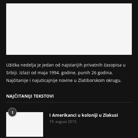
Užička nedelja je jedan od najstarijih privatnih časopisa u
Srbiji. Izlazi od maja 1994. godine, punih 26 godina.
Najčitanije i najuticajnije novine u Zlatiborskom okrugu.
NAJČITANIJI TEKSTOVI
1
I Amerikanci u koloniji u Zlakusi
19. avgust 2015.