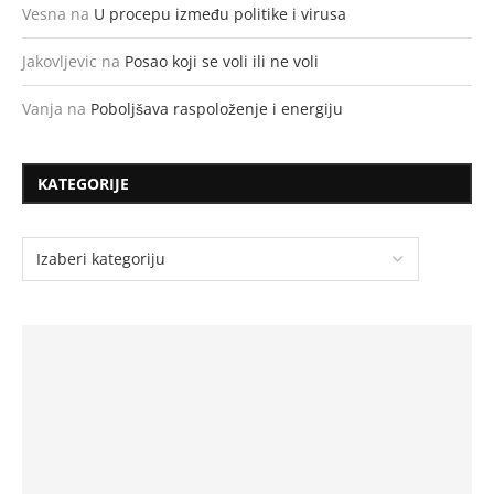
Vesna
na
U procepu između politike i virusa
Jakovljevic
na
Posao koji se voli ili ne voli
Vanja
na
Poboljšava raspoloženje i energiju
KATEGORIJE