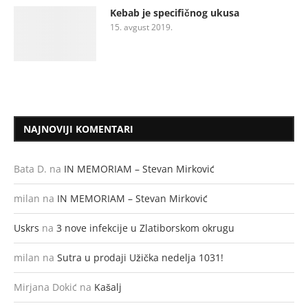
Kebab je specifičnog ukusa
15. avgust 2019.
NAJNOVIJI KOMENTARI
Bata D.
na
IN MEMORIAM – Stevan Mirković
milan
na
IN MEMORIAM – Stevan Mirković
Uskrs
na
3 nove infekcije u Zlatiborskom okrugu
milan
na
Sutra u prodaji Užička nedelja 1031!
Mirjana Dokić
na
Kašalj