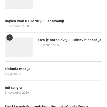
Bajden vodi u Džordžiji i Pensilvaniji
6. novembar 2020.
4
Ovo je borba dveju Putinovih pešadija
10. januar 2020.
Sloboda medija
11. jul 2021.
Još se igra
5. novembar 2020.
Srpski naučnik u svetskom timu istraživača Sunca