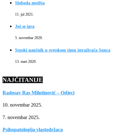
Sloboda medija
11. jul 2021.
Još se igra
5. novembar 2020.
Srpski naučnik u svetskom timu istraživača Sunca
13. mart 2020.
NAJČITANIJE
Radosav Ras Milutinović – Odjeci
10. novembar 2025.
7. novembar 2025.
Psihopatologija vlastodržaca