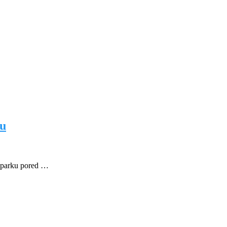
ku
u parku pored …