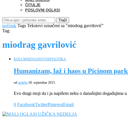
ČITULJE
POSLOVNI OGLASI
Traži
početak
Tags
Tekstovi označeni sa "miodrag gavrilović"
Tag:
miodrag gavrilović
KOLUMNE
NAJNOVIJE
POLITIKA
Humanizam, laž i haos u Picinom par
od
nedelja
18. septembar 2015.
Evo dragi moji da i ja napišem neku o današnjim događajima 
0
Facebook
Twitter
Pinterest
Email