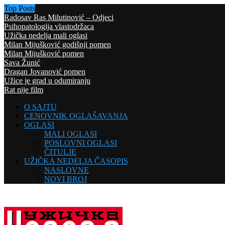
Top Posts
Radosav Ras Milutinović – Odjeci
Psihopatologija vlastodržaca
Užička nedelja mali oglasi
Milan Mijušković godišnji pomen
Milan Mijušković pomen
Sava Žunić
Dragan Jovanović pomen
Užice je grad u odumiranju
Rat nije film
O SAJTU
CENOVNIK OGLAŠAVANJA
OGLASI
MALI OGLASI
POSLOVNI OGLASI
ČITULJE
UŽIČKA NEDELJA ČASOPIS
NASLOVNE
NOVI BROJ