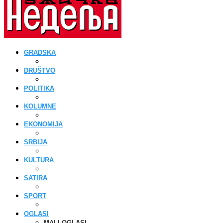
GRADSKA
DRUŠTVO
POLITIKA
KOLUMNE
EKONOMIJA
SRBIJA
KULTURA
SATIRA
SPORT
OGLASI
MALI OGLASI