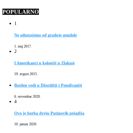
POPULARNO
1
Ne odustajemo od gradnje gondole
1. maj 2017.
2
I Amerikanci u koloniji u Zlakusi
19. avgust 2015.
Bajden vodi u Džordžiji i Pensilvaniji
6. novembar 2020.
4
Ovo je borba dveju Putinovih pešadija
10. januar 2020.