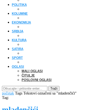
POLITIKA
KOLUMNE
EKONOMIJA
SRBIJA
KULTURA
SATIRA
SPORT
OGLASI
MALI OGLASI
ČITULJE
POSLOVNI OGLASI
Traži
početak
Tags
Tekstovi označeni sa "mladenčići"
Tag:
mladenčići