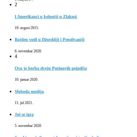
2
I Amerikanci u koloniji u Zlakusi
19. avgust 2015.
Bajden vodi u Džordžiji i Pensilvaniji
6. novembar 2020.
4
Ovo je borba dveju Putinovih pešadija
10. januar 2020.
Sloboda medija
11. jul 2021.
Još se igra
5. novembar 2020.