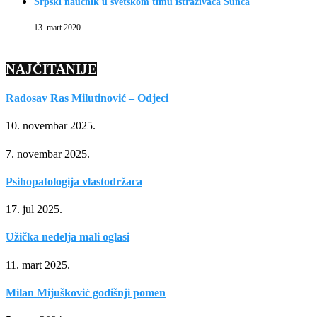
Srpski naučnik u svetskom timu istraživača Sunca
13. mart 2020.
NAJČITANIJE
Radosav Ras Milutinović – Odjeci
10. novembar 2025.
7. novembar 2025.
Psihopatologija vlastodržaca
17. jul 2025.
Užička nedelja mali oglasi
11. mart 2025.
Milan Mijušković godišnji pomen