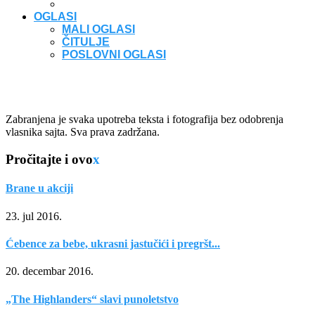
OGLASI
MALI OGLASI
ČITULJE
POSLOVNI OGLASI
Zabranjena je svaka upotreba teksta i fotografija bez odobrenja
vlasnika sajta. Sva prava zadržana.
Pročitajte i ovo
x
Brane u akciji
23. jul 2016.
Ćebence za bebe, ukrasni jastučići i pregršt...
20. decembar 2016.
„The Highlanders“ slavi punoletstvo