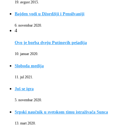
19. avgust 2015.
Bajden vodi u Džordžiji i Pensilvaniji
6. novembar 2020.
4
Ovo je borba dveju Putinovih pešadija
10. januar 2020.
Sloboda medija
11. jul 2021.
Još se igra
5. novembar 2020.
Srpski naučnik u svetskom timu istraživača Sunca
13. mart 2020.