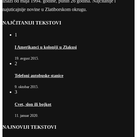
Izlazi od maja 1994. godine, punih 26 godina. Najčitanije i
najuticajnije novine u Zlatiborskom okrugu.
NAJČITANIJI TEKSTOVI
1
I Amerikanci u koloniji u Zlakusi
19. avgust 2015.
2
Telefoni autobuske stanice
9. oktobar 2015.
3
Cvet, slon ili bojkot
11. januar 2020.
NAJNOVIJI TEKSTOVI