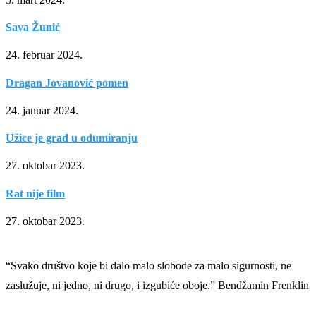
Sava Žunić
24. februar 2024.
Dragan Jovanović pomen
24. januar 2024.
Užice je grad u odumiranju
27. oktobar 2023.
Rat nije film
27. oktobar 2023.
“Svako društvo koje bi dalo malo slobode za malo sigurnosti, ne
zaslužuje, ni jedno, ni drugo, i izgubiće oboje.” Bendžamin Frenklin