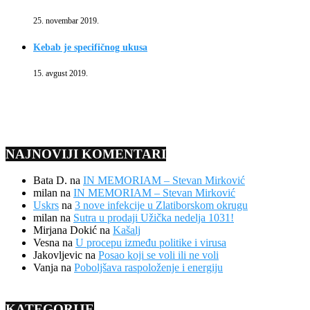
25. novembar 2019.
Kebab je specifičnog ukusa
15. avgust 2019.
NAJNOVIJI KOMENTARI
Bata D.
na
IN MEMORIAM – Stevan Mirković
milan
na
IN MEMORIAM – Stevan Mirković
Uskrs
na
3 nove infekcije u Zlatiborskom okrugu
milan
na
Sutra u prodaji Užička nedelja 1031!
Mirjana Dokić
na
Kašalj
Vesna
na
U procepu između politike i virusa
Jakovljevic
na
Posao koji se voli ili ne voli
Vanja
na
Poboljšava raspoloženje i energiju
KATEGORIJE