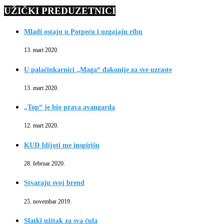
UŽIČKI PREDUZETNICI
Mladi ostaju u Potpeću i uzgajaju ribu
13. mart 2020.
U palačinkarnici „Maga“ đakonije za sve uzraste
13. mart 2020.
„Top“ je bio prava avangarda
12. mart 2020.
KUD Idijoti me inspirišu
28. februar 2020.
Stvaraju svoj brend
25. novembar 2019.
Slatki užitak za sva čula