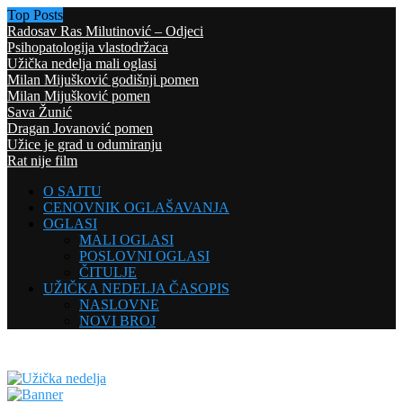
Top Posts
Radosav Ras Milutinović – Odjeci
Psihopatologija vlastodržaca
Užička nedelja mali oglasi
Milan Mijušković godišnji pomen
Milan Mijušković pomen
Sava Žunić
Dragan Jovanović pomen
Užice je grad u odumiranju
Rat nije film
O SAJTU
CENOVNIK OGLAŠAVANJA
OGLASI
MALI OGLASI
POSLOVNI OGLASI
ČITULJE
UŽIČKA NEDELJA ČASOPIS
NASLOVNE
NOVI BROJ