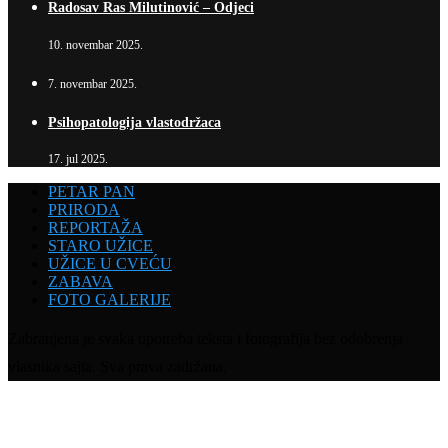
Radosav Ras Milutinović – Odjeci
10. novembar 2025.
7. novembar 2025.
Psihopatologija vlastodržaca
17. jul 2025.
PETAR PAN
PRIRODA
REPORTAŽA
STARO UŽICE
UŽICE U CVEĆU
ZABAVA
FOTO GALERIJE
Zabranjena je svaka upotreba teksta i fotografija bez odobrenja
vlasnika sajta. Sva prava zadržana.