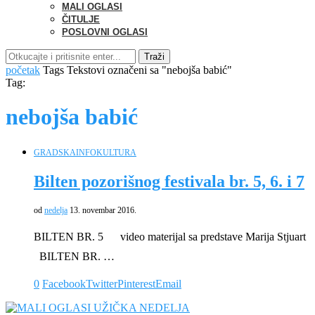
MALI OGLASI
ČITULJE
POSLOVNI OGLASI
Traži
početak
Tags
Tekstovi označeni sa "nebojša babić"
Tag:
nebojša babić
GRADSKA
INFO
KULTURA
Bilten pozorišnog festivala br. 5, 6. i 7
od
nedelja
13. novembar 2016.
BILTEN BR. 5 video materijal sa predstave Marija Stjuart
BILTEN BR. …
0
Facebook
Twitter
Pinterest
Email