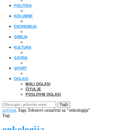
POLITIKA
KOLUMNE
EKONOMIJA
SRBIJA
KULTURA
SATIRA
SPORT
OGLASI
MALI OGLASI
ČITULJE
POSLOVNI OGLASI
Traži
početak
Tags
Tekstovi označeni sa "onkologija"
Tag:
onkologija