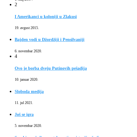
2
I Amerikanci u koloniji u Zlakusi
19. avgust 2015.
Bajden vodi u Džordžiji i Pensilvaniji
6. novembar 2020.
4
Ovo je borba dveju Putinovih pešadija
10. januar 2020.
Sloboda medija
11. jul 2021.
Još se igra
5. novembar 2020.