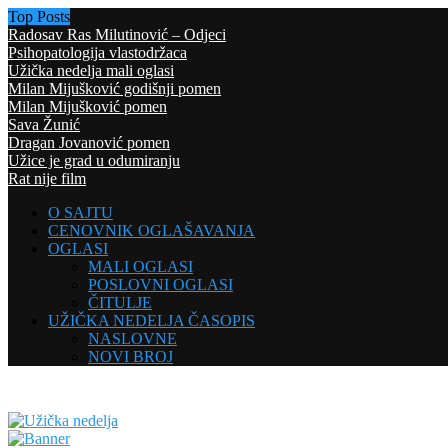
Top Posts
Radosav Ras Milutinović – Odjeci
Psihopatologija vlastodržaca
Užička nedelja mali oglasi
Milan Mijušković godišnji pomen
Milan Mijušković pomen
Sava Žunić
Dragan Jovanović pomen
Užice je grad u odumiranju
Rat nije film
O SAJTU
CENOVNIK OGLAŠAVANJA
OGLASI
MALI OGLASI
POSLOVNI OGLASI
ČITULJE
UŽIČKA NEDELJA ČASOPIS
NASLOVNE
NOVI BROJ