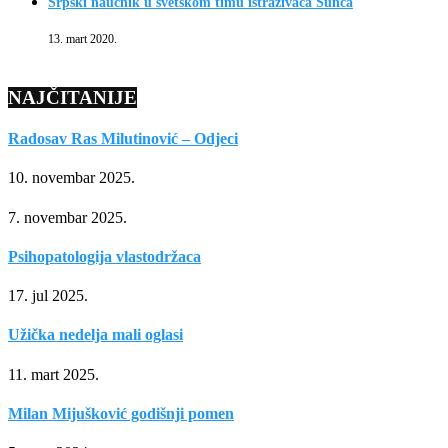
Srpski naučnik u svetskom timu istraživača Sunca
13. mart 2020.
NAJČITANIJE
Radosav Ras Milutinović – Odjeci
10. novembar 2025.
7. novembar 2025.
Psihopatologija vlastodržaca
17. jul 2025.
Užička nedelja mali oglasi
11. mart 2025.
Milan Mijušković godišnji pomen