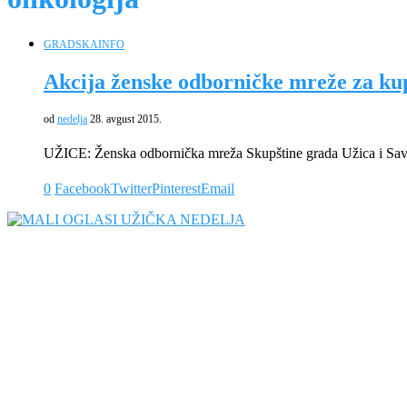
GRADSKA
INFO
Akcija ženske odborničke mreže za ku
od
nedelja
28. avgust 2015.
UŽICE: Ženska odbornička mreža Skupštine grada Užica i Sav
0
Facebook
Twitter
Pinterest
Email