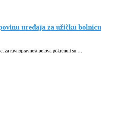
povinu uređaja za užičku bolnicu
et za ravnopravnost polova pokrenuli su …