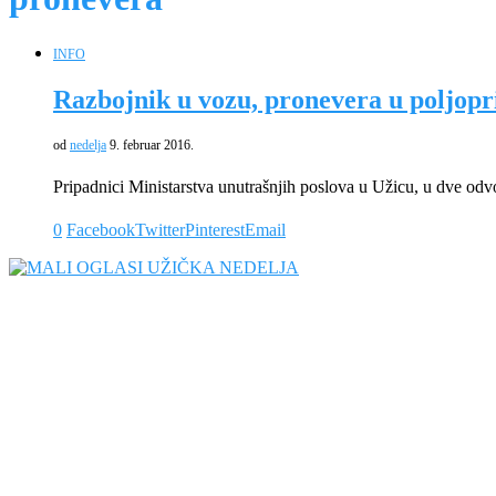
INFO
Razbojnik u vozu, pronevera u poljopr
od
nedelja
9. februar 2016.
Pripadnici Ministarstva unutrašnjih poslova u Užicu, u dve odvo
0
Facebook
Twitter
Pinterest
Email