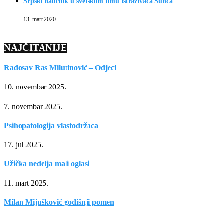
Srpski naučnik u svetskom timu istraživača Sunca
13. mart 2020.
NAJČITANIJE
Radosav Ras Milutinović – Odjeci
10. novembar 2025.
7. novembar 2025.
Psihopatologija vlastodržaca
17. jul 2025.
Užička nedelja mali oglasi
11. mart 2025.
Milan Mijušković godišnji pomen