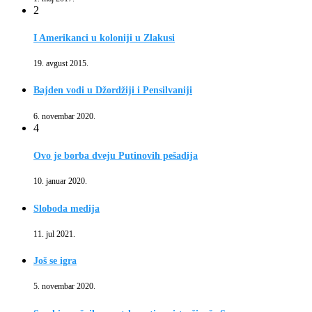
2
I Amerikanci u koloniji u Zlakusi
19. avgust 2015.
Bajden vodi u Džordžiji i Pensilvaniji
6. novembar 2020.
4
Ovo je borba dveju Putinovih pešadija
10. januar 2020.
Sloboda medija
11. jul 2021.
Još se igra
5. novembar 2020.