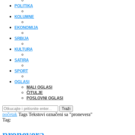
POLITIKA
KOLUMNE
EKONOMIJA
SRBIJA
KULTURA
SATIRA
SPORT
OGLASI
MALI OGLASI
ČITULJE
POSLOVNI OGLASI
Traži
početak
Tags
Tekstovi označeni sa "pronevera"
Tag:
pronevera