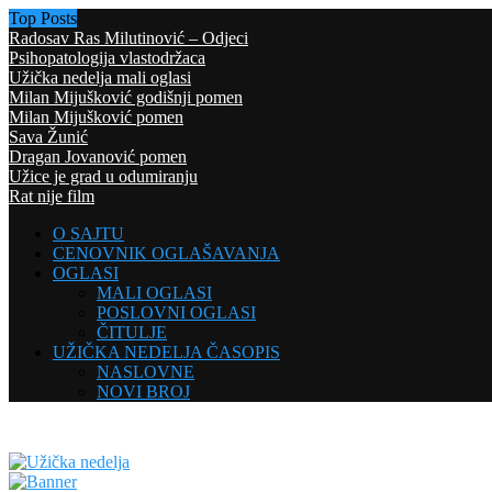
Top Posts
Radosav Ras Milutinović – Odjeci
Psihopatologija vlastodržaca
Užička nedelja mali oglasi
Milan Mijušković godišnji pomen
Milan Mijušković pomen
Sava Žunić
Dragan Jovanović pomen
Užice je grad u odumiranju
Rat nije film
O SAJTU
CENOVNIK OGLAŠAVANJA
OGLASI
MALI OGLASI
POSLOVNI OGLASI
ČITULJE
UŽIČKA NEDELJA ČASOPIS
NASLOVNE
NOVI BROJ