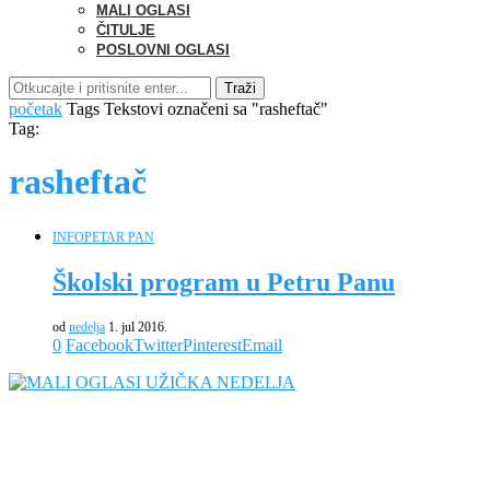
MALI OGLASI
ČITULJE
POSLOVNI OGLASI
Traži
početak
Tags
Tekstovi označeni sa "rasheftač"
Tag:
rasheftač
INFO
PETAR PAN
Školski program u Petru Panu
od
nedelja
1. jul 2016.
0
Facebook
Twitter
Pinterest
Email