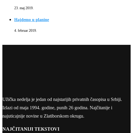
23. maj 2019.
Hajdemo u planine
4. februar 2019.
Užička nedelja je jedan od najstarijih privatnih časopisa u Srbiji.
Izlazi od maja 1994. godine, punih 26 godina. Najčitanije i
najuticajnije novine u Zlatiborskom okrugu.
NAJČITANIJI TEKSTOVI