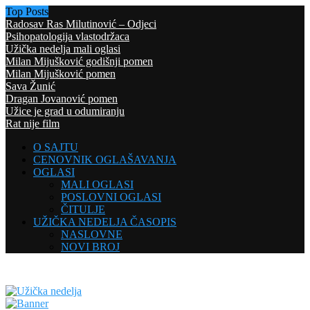
Top Posts
Radosav Ras Milutinović – Odjeci
Psihopatologija vlastodržaca
Užička nedelja mali oglasi
Milan Mijušković godišnji pomen
Milan Mijušković pomen
Sava Žunić
Dragan Jovanović pomen
Užice je grad u odumiranju
Rat nije film
O SAJTU
CENOVNIK OGLAŠAVANJA
OGLASI
MALI OGLASI
POSLOVNI OGLASI
ČITULJE
UŽIČKA NEDELJA ČASOPIS
NASLOVNE
NOVI BROJ