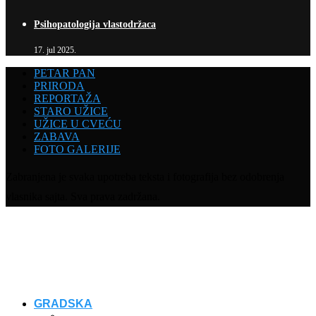
Psihopatologija vlastodržaca
17. jul 2025.
PETAR PAN
PRIRODA
REPORTAŽA
STARO UŽICE
UŽICE U CVEĆU
ZABAVA
FOTO GALERIJE
Zabranjena je svaka upotreba teksta i fotografija bez odobrenja
vlasnika sajta. Sva prava zadržana.
GRADSKA