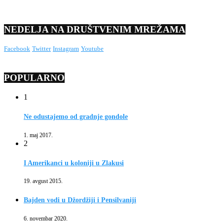
NEDELJA NA DRUŠTVENIM MREŽAMA
Facebook
Twitter
Instagram
Youtube
POPULARNO
1
Ne odustajemo od gradnje gondole
1. maj 2017.
2
I Amerikanci u koloniji u Zlakusi
19. avgust 2015.
Bajden vodi u Džordžiji i Pensilvaniji
6. novembar 2020.