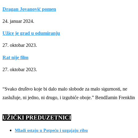
Dragan Jovanović pomen
24. januar 2024.
Užice je grad u odumiranju
27. oktobar 2023.
Rat nije film
27. oktobar 2023.
“Svako društvo koje bi dalo malo slobode za malo sigurnosti, ne
zaslužuje, ni jedno, ni drugo, i izgubiće oboje.” Bendžamin Frenklin
UŽIČKI PREDUZETNICI
Mladi ostaju u Potpeću i uzgajaju ribu