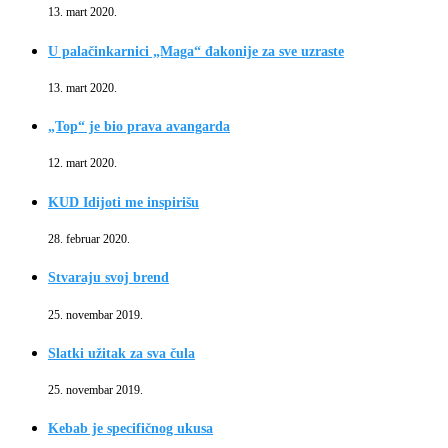
13. mart 2020.
U palačinkarnici „Maga“ đakonije za sve uzraste
13. mart 2020.
„Top“ je bio prava avangarda
12. mart 2020.
KUD Idijoti me inspirišu
28. februar 2020.
Stvaraju svoj brend
25. novembar 2019.
Slatki užitak za sva čula
25. novembar 2019.
Kebab je specifičnog ukusa