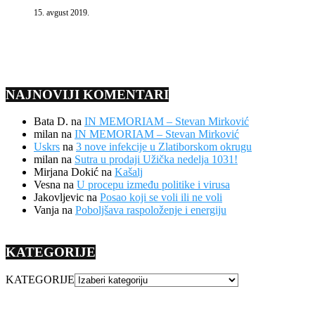
15. avgust 2019.
NAJNOVIJI KOMENTARI
Bata D.
na
IN MEMORIAM – Stevan Mirković
milan
na
IN MEMORIAM – Stevan Mirković
Uskrs
na
3 nove infekcije u Zlatiborskom okrugu
milan
na
Sutra u prodaji Užička nedelja 1031!
Mirjana Dokić
na
Kašalj
Vesna
na
U procepu između politike i virusa
Jakovljevic
na
Posao koji se voli ili ne voli
Vanja
na
Poboljšava raspoloženje i energiju
KATEGORIJE
KATEGORIJE