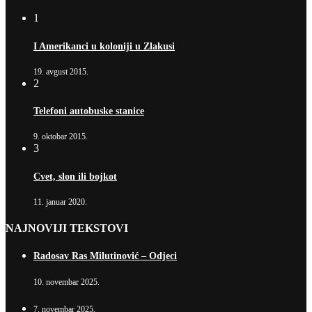
1
I Amerikanci u koloniji u Zlakusi
19. avgust 2015.
2
Telefoni autobuske stanice
9. oktobar 2015.
3
Cvet, slon ili bojkot
11. januar 2020.
NAJNOVIJI TEKSTOVI
Radosav Ras Milutinović – Odjeci
10. novembar 2025.
7. novembar 2025.