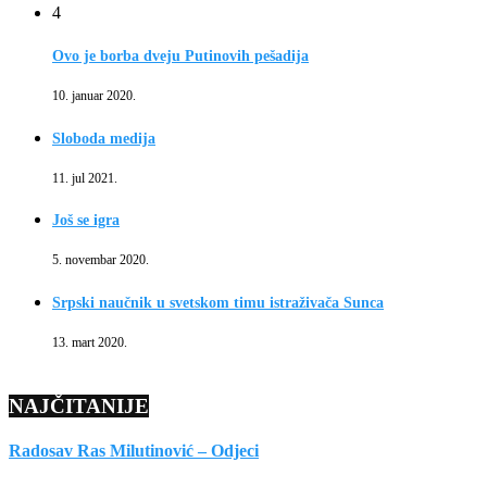
4
Ovo je borba dveju Putinovih pešadija
10. januar 2020.
Sloboda medija
11. jul 2021.
Još se igra
5. novembar 2020.
Srpski naučnik u svetskom timu istraživača Sunca
13. mart 2020.
NAJČITANIJE
Radosav Ras Milutinović – Odjeci