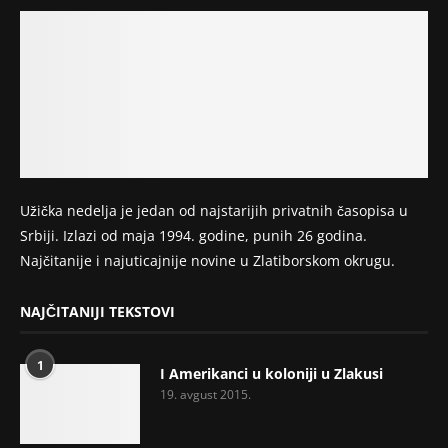
Užička nedelja je jedan od najstarijih privatnih časopisa u
Srbiji. Izlazi od maja 1994. godine, punih 26 godina.
Najčitanije i najuticajnije novine u Zlatiborskom okrugu.
NAJČITANIJI TEKSTOVI
1
I Amerikanci u koloniji u Zlakusi
19. avgust 2015.