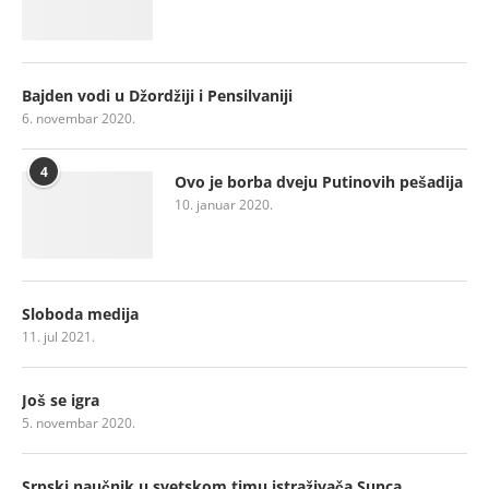
Bajden vodi u Džordžiji i Pensilvaniji
6. novembar 2020.
4
Ovo je borba dveju Putinovih pešadija
10. januar 2020.
Sloboda medija
11. jul 2021.
Još se igra
5. novembar 2020.
Srpski naučnik u svetskom timu istraživača Sunca