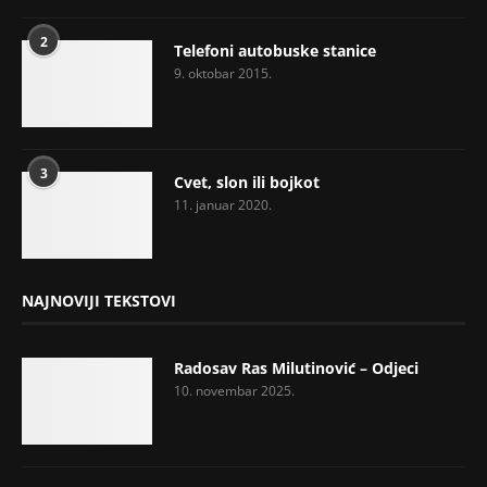
2
Telefoni autobuske stanice
9. oktobar 2015.
3
Cvet, slon ili bojkot
11. januar 2020.
NAJNOVIJI TEKSTOVI
Radosav Ras Milutinović – Odjeci
10. novembar 2025.