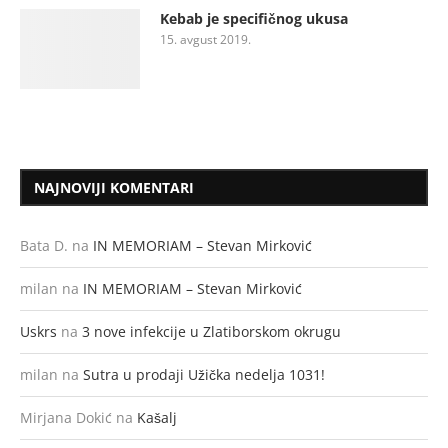
Kebab je specifičnog ukusa
15. avgust 2019.
NAJNOVIJI KOMENTARI
Bata D.
na
IN MEMORIAM – Stevan Mirković
milan
na
IN MEMORIAM – Stevan Mirković
Uskrs
na
3 nove infekcije u Zlatiborskom okrugu
milan
na
Sutra u prodaji Užička nedelja 1031!
Mirjana Dokić
na
Kašalj