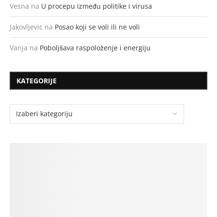
Vesna
na
U procepu između politike i virusa
Jakovljevic
na
Posao koji se voli ili ne voli
Vanja
na
Poboljšava raspoloženje i energiju
KATEGORIJE