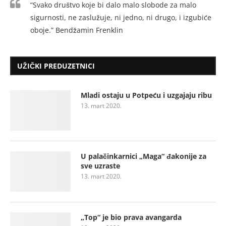
“Svako društvo koje bi dalo malo slobode za malo
sigurnosti, ne zaslužuje, ni jedno, ni drugo, i izgubiće
oboje.” Bendžamin Frenklin
UŽIČKI PREDUZETNICI
Mladi ostaju u Potpeću i uzgajaju ribu
13. mart 2020.
U palačinkarnici „Maga“ đakonije za
sve uzraste
13. mart 2020.
„Top“ je bio prava avangarda