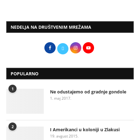
NEDELJA NA DRUŠTVENIM MREŽAMA
POPULARNO
1
Ne odustajemo od gradnje gondole
1. maj 2017.
2
I Amerikanci u koloniji u Zlakusi
19. avgust 2015.