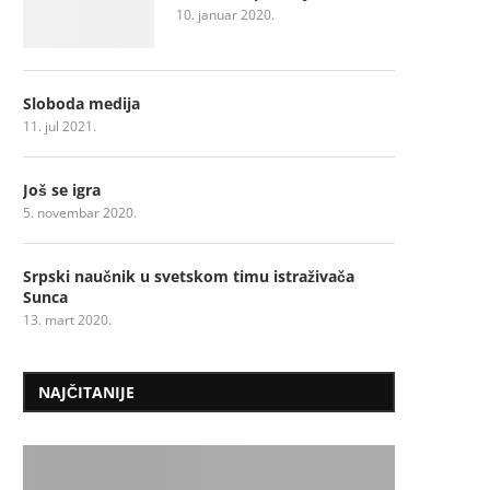
10. januar 2020.
Sloboda medija
11. jul 2021.
Još se igra
5. novembar 2020.
Srpski naučnik u svetskom timu istraživača
Sunca
13. mart 2020.
NAJČITANIJE