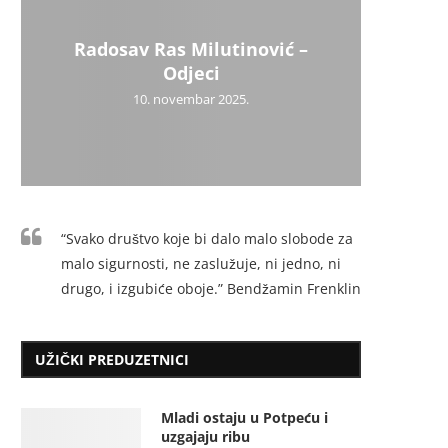
Radosav Ras Milutinović –
Odjeci
10. novembar 2025.
“Svako društvo koje bi dalo malo slobode za
malo sigurnosti, ne zaslužuje, ni jedno, ni
drugo, i izgubiće oboje.” Bendžamin Frenklin
UŽIČKI PREDUZETNICI
Mladi ostaju u Potpeću i
uzgajaju ribu