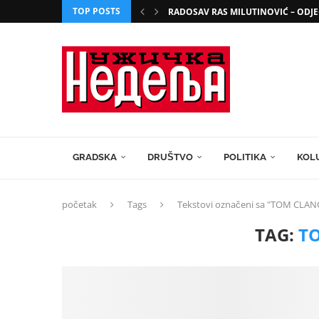
TOP POSTS
RADOSAV RAS MILUTINOVIĆ – ODJE
GRADSKA
DRUŠTVO
POLITIKA
KOL
početak
Tags
Tekstovi označeni sa "TOM CLAN
TAG:
T