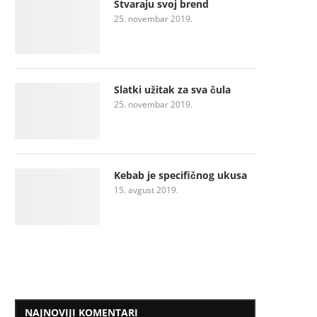
Stvaraju svoj brend
25. novembar 2019.
Slatki užitak za sva čula
25. novembar 2019.
Kebab je specifičnog ukusa
15. avgust 2019.
NAJNOVIJI KOMENTARI