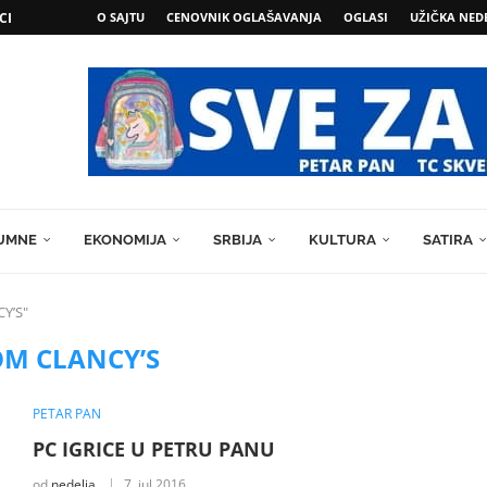
CI
O SAJTU
CENOVNIK OGLAŠAVANJA
OGLASI
UŽIČKA NED
UMNE
EKONOMIJA
SRBIJA
KULTURA
SATIRA
CY’S"
OM CLANCY’S
PETAR PAN
PC IGRICE U PETRU PANU
od
nedelja
7. jul 2016.