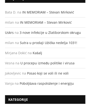
Bata D.
na
IN MEMORIAM – Stevan Mirković
milan
na
IN MEMORIAM – Stevan Mirković
Uskrs
na
3 nove infekcije u Zlatiborskom okrugu
milan
na
Sutra u prodaji Užička nedelja 1031!
Mirjana Dokić
na
Kašalj
Vesna
na
U procepu između politike i virusa
Jakovljevic
na
Posao koji se voli ili ne voli
Vanja
na
Poboljšava raspoloženje i energiju
KATEGORIJE