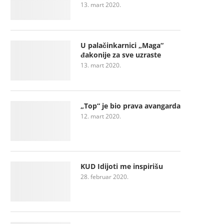
13. mart 2020.
U palačinkarnici „Maga“
đakonije za sve uzraste
13. mart 2020.
„Top“ je bio prava avangarda
12. mart 2020.
KUD Idijoti me inspirišu
28. februar 2020.