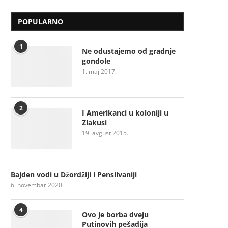
POPULARNO
1
Ne odustajemo od gradnje
gondole
1. maj 2017.
2
I Amerikanci u koloniji u
Zlakusi
19. avgust 2015.
Bajden vodi u Džordžiji i Pensilvaniji
6. novembar 2020.
4
Ovo je borba dveju
Putinovih pešadija