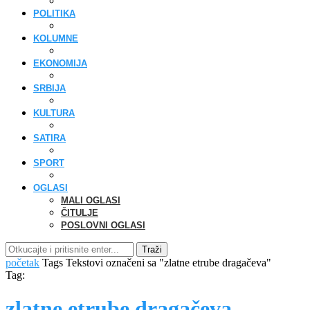
POLITIKA
KOLUMNE
EKONOMIJA
SRBIJA
KULTURA
SATIRA
SPORT
OGLASI
MALI OGLASI
ČITULJE
POSLOVNI OGLASI
Traži
početak
Tags
Tekstovi označeni sa "zlatne etrube dragačeva"
Tag:
zlatne etrube dragačeva