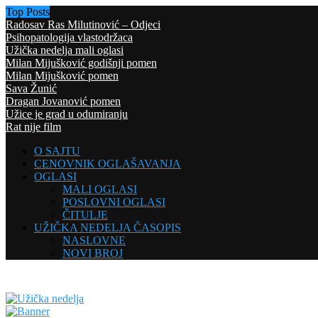
Top Posts
Radosav Ras Milutinović – Odjeci
Psihopatologija vlastodržaca
Užička nedelja mali oglasi
Milan Mijušković godišnji pomen
Milan Mijušković pomen
Sava Žunić
Dragan Jovanović pomen
Užice je grad u odumiranju
Rat nije film
O SAJTU
CENOVNIK OGLAŠAVANJA
OGLASI
MALI OGLASI
POSLOVNI OGLASI
ČITULJE
UŽIČKA NEDELJA ČASOPIS
NASLOVNE
NOVI BROJ