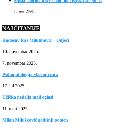
Srpski naučnik u svetskom timu istraživača Sunca
13. mart 2020.
NAJČITANIJE
Radosav Ras Milutinović – Odjeci
10. novembar 2025.
7. novembar 2025.
Psihopatologija vlastodržaca
17. jul 2025.
Užička nedelja mali oglasi
11. mart 2025.
Milan Mijušković godišnji pomen