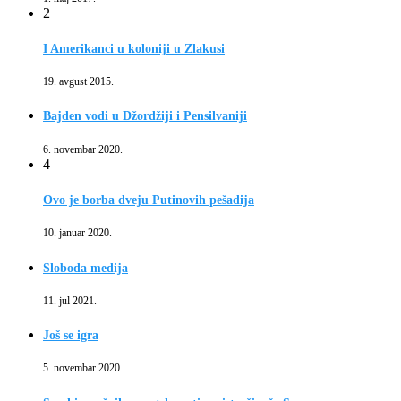
2
I Amerikanci u koloniji u Zlakusi
19. avgust 2015.
Bajden vodi u Džordžiji i Pensilvaniji
6. novembar 2020.
4
Ovo je borba dveju Putinovih pešadija
10. januar 2020.
Sloboda medija
11. jul 2021.
Još se igra
5. novembar 2020.