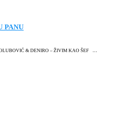
U PANU
OLUBOVIĆ & DENIRO – ŽIVIM KAO ŠEF …