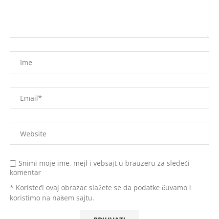
Snimi moje ime, mejl i vebsajt u brauzeru za sledeći
komentar
* Koristeći ovaj obrazac slažete se da podatke čuvamo i
koristimo na našem sajtu.