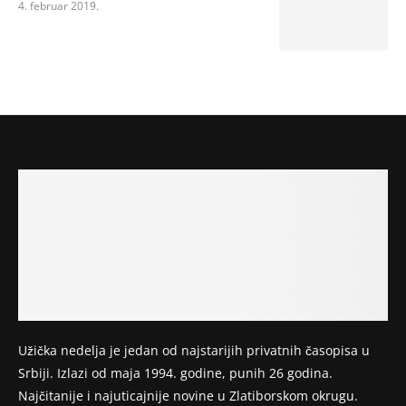
4. februar 2019.
Užička nedelja je jedan od najstarijih privatnih časopisa u
Srbiji. Izlazi od maja 1994. godine, punih 26 godina.
Najčitanije i najuticajnije novine u Zlatiborskom okrugu.