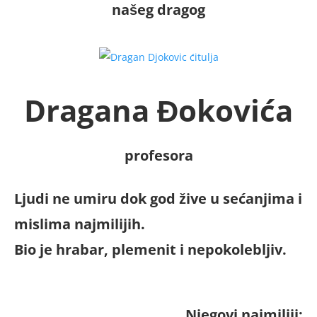
našeg dragog
Dragana Đokovića
profesora
Ljudi ne umiru dok god žive u sećanjima i
mislima najmilijih.
Bio je hrabar, plemenit i nepokolebljiv.
Njegovi najmiliji: