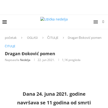
početak
OGLASI
ČITULJE
Dragan Đoković pomen
ČITULJE
Dragan Đoković pomen
Napisao/la
Nedelja
22. jun 2021.
1,1K
pregleda
Dana 24. juna 2021. godine
navršava se 11 godina od smrti