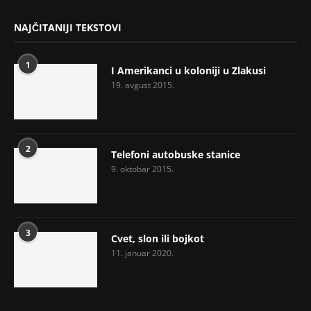
NAJČITANIJI TEKSTOVI
1
I Amerikanci u koloniji u Zlakusi
19. avgust 2015.
2
Telefoni autobuske stanice
9. oktobar 2015.
3
Cvet, slon ili bojkot
11. januar 2020.