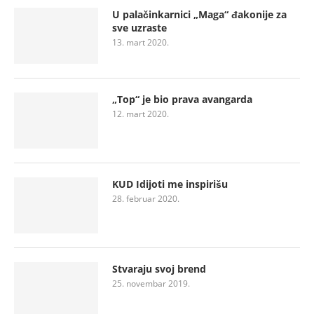
U palačinkarnici „Maga“ đakonije za
sve uzraste
13. mart 2020.
„Top“ je bio prava avangarda
12. mart 2020.
KUD Idijoti me inspirišu
28. februar 2020.
Stvaraju svoj brend
25. novembar 2019.