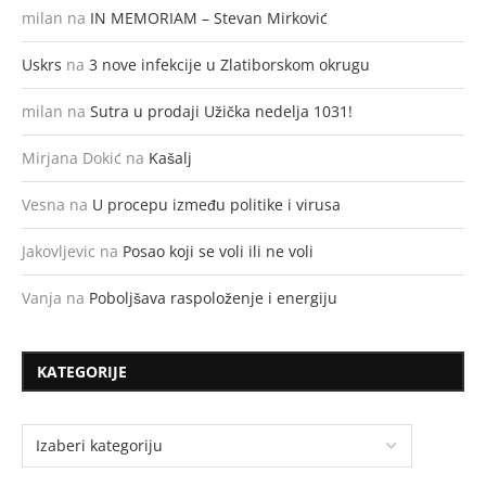
milan
na
IN MEMORIAM – Stevan Mirković
Uskrs
na
3 nove infekcije u Zlatiborskom okrugu
milan
na
Sutra u prodaji Užička nedelja 1031!
Mirjana Dokić
na
Kašalj
Vesna
na
U procepu između politike i virusa
Jakovljevic
na
Posao koji se voli ili ne voli
Vanja
na
Poboljšava raspoloženje i energiju
KATEGORIJE