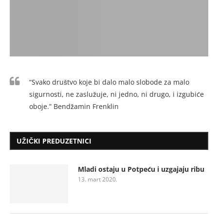
“Svako društvo koje bi dalo malo slobode za malo
sigurnosti, ne zaslužuje, ni jedno, ni drugo, i izgubiće
oboje.” Bendžamin Frenklin
UŽIČKI PREDUZETNICI
Mladi ostaju u Potpeću i uzgajaju ribu
13. mart 2020.