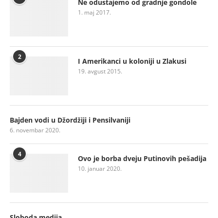
Ne odustajemo od gradnje gondole
1. maj 2017.
2
I Amerikanci u koloniji u Zlakusi
19. avgust 2015.
Bajden vodi u Džordžiji i Pensilvaniji
6. novembar 2020.
4
Ovo je borba dveju Putinovih pešadija
10. januar 2020.
Sloboda medija