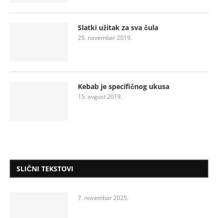
Slatki užitak za sva čula
25. novembar 2019.
Kebab je specifičnog ukusa
15. avgust 2019.
SLIČNI TEKSTOVI
7. novembar 2025.