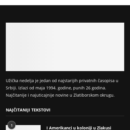
Užička nedelja je jedan od najstarijih privatnih časopisa u
Srbiji. Izlazi od maja 1994. godine, punih 26 godina.
Najčitanije i najuticajnije novine u Zlatiborskom okrugu.
NAJČITANIJI TEKSTOVI
1
I Amerikanci u koloniji u Zlakusi