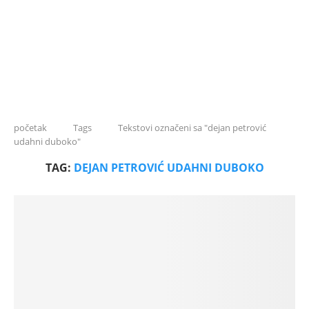
početak
Tags
Tekstovi označeni sa "dejan petrović
udahni duboko"
TAG:
DEJAN PETROVIĆ UDAHNI DUBOKO