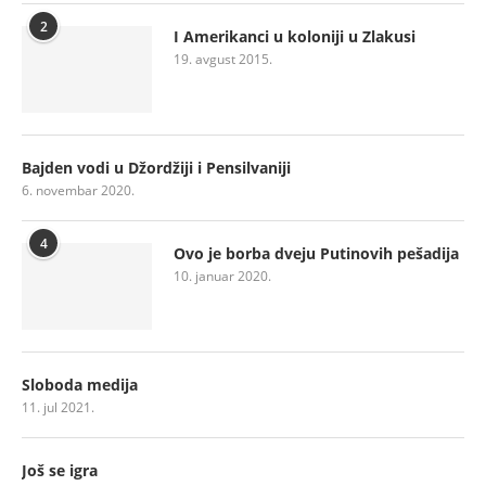
2
I Amerikanci u koloniji u Zlakusi
19. avgust 2015.
Bajden vodi u Džordžiji i Pensilvaniji
6. novembar 2020.
4
Ovo je borba dveju Putinovih pešadija
10. januar 2020.
Sloboda medija
11. jul 2021.
Još se igra