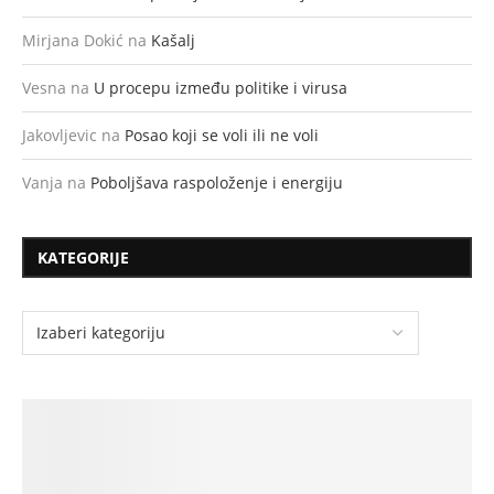
Mirjana Dokić
na
Kašalj
Vesna
na
U procepu između politike i virusa
Jakovljevic
na
Posao koji se voli ili ne voli
Vanja
na
Poboljšava raspoloženje i energiju
KATEGORIJE