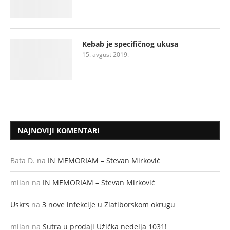
Kebab je specifičnog ukusa
15. avgust 2019.
NAJNOVIJI KOMENTARI
Bata D.
na
IN MEMORIAM – Stevan Mirković
milan
na
IN MEMORIAM – Stevan Mirković
Uskrs
na
3 nove infekcije u Zlatiborskom okrugu
milan
na
Sutra u prodaji Užička nedelja 1031!