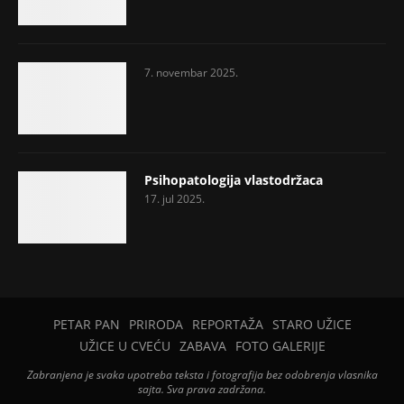
7. novembar 2025.
Psihopatologija vlastodržaca
17. jul 2025.
PETAR PAN
PRIRODA
REPORTAŽA
STARO UŽICE
UŽICE U CVEĆU
ZABAVA
FOTO GALERIJE
Zabranjena je svaka upotreba teksta i fotografija bez odobrenja vlasnika
sajta. Sva prava zadržana.