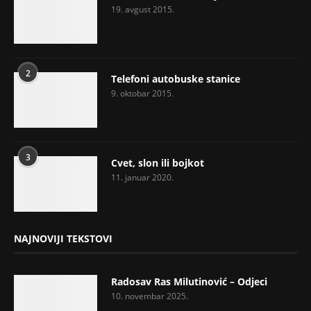
19. avgust 2015.
2
Telefoni autobuske stanice
9. oktobar 2015.
3
Cvet, slon ili bojkot
11. januar 2020.
NAJNOVIJI TEKSTOVI
Radosav Ras Milutinović – Odjeci
10. novembar 2025.