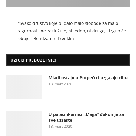
“Svako društvo koje bi dalo malo slobode za malo
sigurnosti, ne zaslužuje, ni jedno, ni drugo, i izgubiće
oboje.” Bendžamin Frenklin
UŽIČKI PREDUZETNICI
Mladi ostaju u Potpeću i uzgajaju ribu
13. mart 2020.
U palačinkarnici „Maga“ đakonije za
sve uzraste
13. mart 2020.