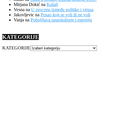
Mirjana Dokić
na
Kašalj
Vesna
na
U procepu između politike i virusa
Jakovljevic
na
Posao koji se voli ili ne voli
Vanja
na
Poboljšava raspoloženje i energiju
KATEGORIJE
KATEGORIJE