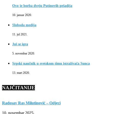
Ovo je borba dveju Putinovih pešadija
10. januar 2020.
Sloboda medija
11. jul 2021.
Još se igra
5. novembar 2020.
Srpski naučnik u svetskom timu istraživača Sunca
13. mart 2020.
NAJČITANIJE
Radosav Ras Milutinović – Odjeci
7
10. novembar 2025.