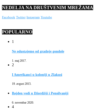
NEDELJA NA DRUŠTVENIM MREŽAMA
Facebook
Twitter
Instagram
Youtube
POPULARNO
1
Ne odustajemo od gradnje gondole
1. maj 2017.
2
I Amerikanci u koloniji u Zlakusi
19. avgust 2015.
Bajden vodi u Džordžiji i Pensilvaniji
6. novembar 2020.
4