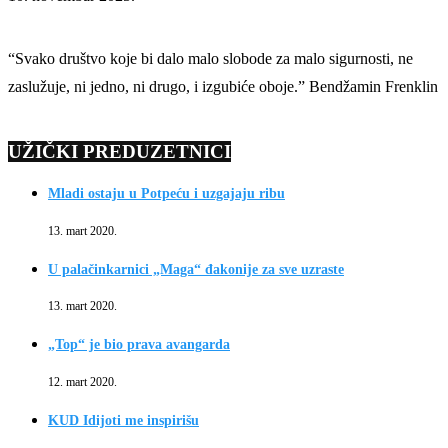
“Svako društvo koje bi dalo malo slobode za malo sigurnosti, ne
zaslužuje, ni jedno, ni drugo, i izgubiće oboje.” Bendžamin Frenklin
UŽIČKI PREDUZETNICI
Mladi ostaju u Potpeću i uzgajaju ribu
13. mart 2020.
U palačinkarnici „Maga“ đakonije za sve uzraste
13. mart 2020.
„Top“ je bio prava avangarda
12. mart 2020.
KUD Idijoti me inspirišu