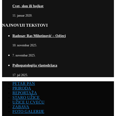
Cvet, slon ili bojkot
11. januar 2020.
NAJNOVIJI TEKSTOVI
Radosav Ras Milutinović – Odjeci
10. novembar 2025.
7. novembar 2025.
Psihopatologija vlastodržaca
17. jul 2025.
PETAR PAN
PRIRODA
REPORTAŽA
STARO UŽICE
UŽICE U CVEĆU
ZABAVA
FOTO GALERIJE