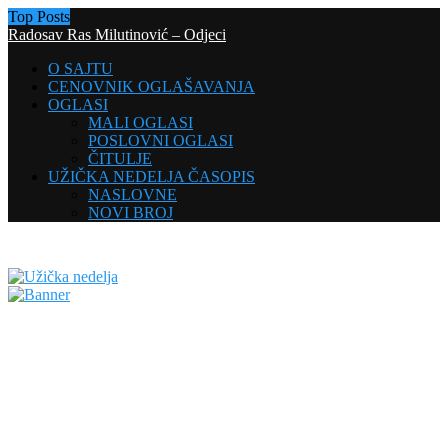
Top Posts
Radosav Ras Milutinović – Odjeci
O SAJTU
CENOVNIK OGLAŠAVANJA
OGLASI
MALI OGLASI
POSLOVNI OGLASI
ČITULJE
UŽIČKA NEDELJA ČASOPIS
NASLOVNE
NOVI BROJ