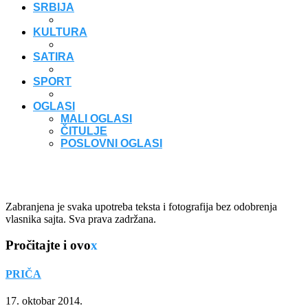
SRBIJA
KULTURA
SATIRA
SPORT
OGLASI
MALI OGLASI
ČITULJE
POSLOVNI OGLASI
Zabranjena je svaka upotreba teksta i fotografija bez odobrenja
vlasnika sajta. Sva prava zadržana.
Pročitajte i ovo
x
PRIČA
17. oktobar 2014.