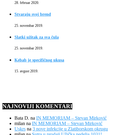
28. februar 2020.
Stvaraju svoj brend
25. novembar 2019.
Slatki užitak za sva čula
25. novembar 2019.
Kebab je specifičnog ukusa
15. avgust 2019.
NAJNOVIJI KOMENTARI
Bata D.
na
IN MEMORIAM – Stevan Mirković
milan
na
IN MEMORIAM – Stevan Mirković
Uskrs
na
3 nove infekcije u Zlatiborskom okrugu
milan
na
Sutra u prodaji Užička nedelja 1031!