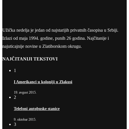
Užička nedelja je jedan od najstarijih privatnih časopisa u Srbiji.
Izlazi od maja 1994. godine, punih 26 godina. Najčitanije i
najuticajnije novine u Zlatiborskom okrugu.
NAJČITANIJI TEKSTOVI
1
I Amerikanci u koloniji u Zlakusi
19. avgust 2015.
2
Telefoni autobuske stanice
9. oktobar 2015.
3