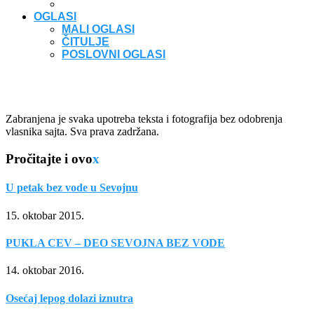
OGLASI
MALI OGLASI
ČITULJE
POSLOVNI OGLASI
Zabranjena je svaka upotreba teksta i fotografija bez odobrenja
vlasnika sajta. Sva prava zadržana.
Pročitajte i ovo
x
U petak bez vode u Sevojnu
15. oktobar 2015.
PUKLA CEV – DEO SEVOJNA BEZ VODE
14. oktobar 2016.
Osećaj lepog dolazi iznutra