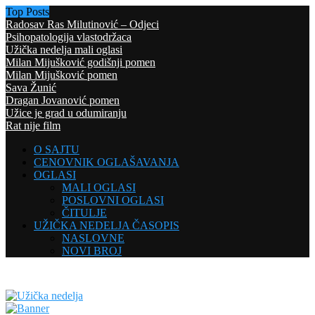
Top Posts
Radosav Ras Milutinović – Odjeci
Psihopatologija vlastodržaca
Užička nedelja mali oglasi
Milan Mijušković godišnji pomen
Milan Mijušković pomen
Sava Žunić
Dragan Jovanović pomen
Užice je grad u odumiranju
Rat nije film
O SAJTU
CENOVNIK OGLAŠAVANJA
OGLASI
MALI OGLASI
POSLOVNI OGLASI
ČITULJE
UŽIČKA NEDELJA ČASOPIS
NASLOVNE
NOVI BROJ