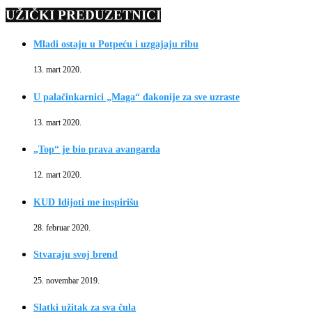
UŽIČKI PREDUZETNICI
Mladi ostaju u Potpeću i uzgajaju ribu
13. mart 2020.
U palačinkarnici „Maga“ đakonije za sve uzraste
13. mart 2020.
„Top“ je bio prava avangarda
12. mart 2020.
KUD Idijoti me inspirišu
28. februar 2020.
Stvaraju svoj brend
25. novembar 2019.
Slatki užitak za sva čula