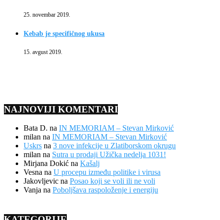
25. novembar 2019.
Kebab je specifičnog ukusa
15. avgust 2019.
NAJNOVIJI KOMENTARI
Bata D.
na
IN MEMORIAM – Stevan Mirković
milan
na
IN MEMORIAM – Stevan Mirković
Uskrs
na
3 nove infekcije u Zlatiborskom okrugu
milan
na
Sutra u prodaji Užička nedelja 1031!
Mirjana Dokić
na
Kašalj
Vesna
na
U procepu između politike i virusa
Jakovljevic
na
Posao koji se voli ili ne voli
Vanja
na
Poboljšava raspoloženje i energiju
KATEGORIJE