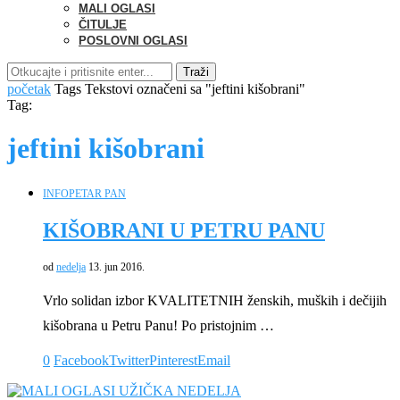
MALI OGLASI
ČITULJE
POSLOVNI OGLASI
Traži
početak
Tags
Tekstovi označeni sa "jeftini kišobrani"
Tag:
jeftini kišobrani
INFO
PETAR PAN
KIŠOBRANI U PETRU PANU
od
nedelja
13. jun 2016.
Vrlo solidan izbor KVALITETNIH ženskih, muških i dečijih
kišobrana u Petru Panu! Po pristojnim …
0
Facebook
Twitter
Pinterest
Email