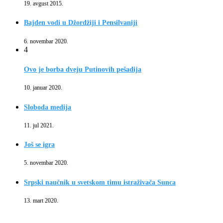
19. avgust 2015.
Bajden vodi u Džordžiji i Pensilvaniji
6. novembar 2020.
4
Ovo je borba dveju Putinovih pešadija
10. januar 2020.
Sloboda medija
11. jul 2021.
Još se igra
5. novembar 2020.
Srpski naučnik u svetskom timu istraživača Sunca
13. mart 2020.