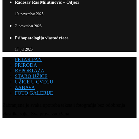
Radosav Ras Milutinović – Odjeci
10. novembar 2025.
7. novembar 2025.
Psihopatologija vlastodržaca
17. jul 2025.
PETAR PAN
PRIRODA
REPORTAŽA
STARO UŽICE
UŽICE U CVEĆU
ZABAVA
FOTO GALERIJE
Zabranjena je svaka upotreba teksta i fotografija bez odobrenja
vlasnika sajta. Sva prava zadržana.