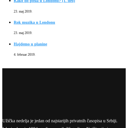
Kako do posla u Londonu? (1. deo)
23. maj 2019.
Rok muzika u Londonu
23. maj 2019.
Hajdemo u planine
4. februar 2019.
Užička nedelja je jedan od najstarijih privatnih časopisa u Srbiji.