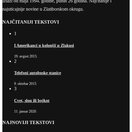
Izlazi od maja 1994. godine, punih 26 godina. Najčitanije i
najuticajnije novine u Zlatiborskom okrugu.
NAJČITANIJI TEKSTOVI
1
I Amerikanci u koloniji u Zlakusi
19. avgust 2015.
2
Telefoni autobuske stanice
9. oktobar 2015.
3
Cvet, slon ili bojkot
11. januar 2020.
NAJNOVIJI TEKSTOVI