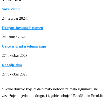
Sava Žunić
24. februar 2024.
Dragan Jovanović pomen
24. januar 2024.
Užice je grad u odumiranju
27. oktobar 2023.
Rat nije film
27. oktobar 2023.
“Svako društvo koje bi dalo malo slobode za malo sigurnosti, ne
zaslužuje, ni jedno, ni drugo, i izgubiće oboje.” Bendžamin Frenklin