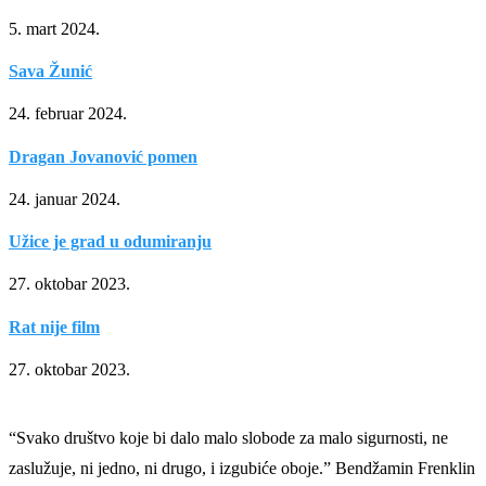
5. mart 2024.
Sava Žunić
24. februar 2024.
Dragan Jovanović pomen
24. januar 2024.
Užice je grad u odumiranju
27. oktobar 2023.
Rat nije film
27. oktobar 2023.
“Svako društvo koje bi dalo malo slobode za malo sigurnosti, ne
zaslužuje, ni jedno, ni drugo, i izgubiće oboje.” Bendžamin Frenklin