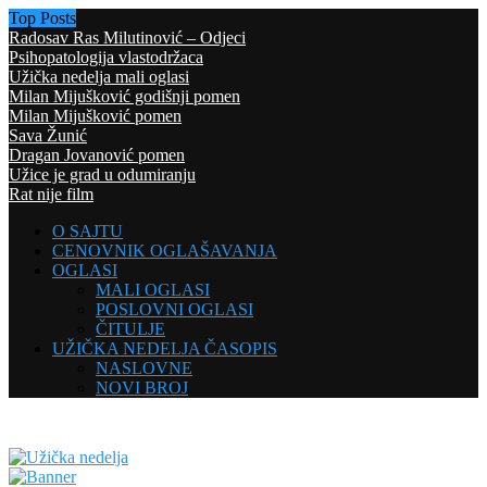
Top Posts
Radosav Ras Milutinović – Odjeci
Psihopatologija vlastodržaca
Užička nedelja mali oglasi
Milan Mijušković godišnji pomen
Milan Mijušković pomen
Sava Žunić
Dragan Jovanović pomen
Užice je grad u odumiranju
Rat nije film
O SAJTU
CENOVNIK OGLAŠAVANJA
OGLASI
MALI OGLASI
POSLOVNI OGLASI
ČITULJE
UŽIČKA NEDELJA ČASOPIS
NASLOVNE
NOVI BROJ