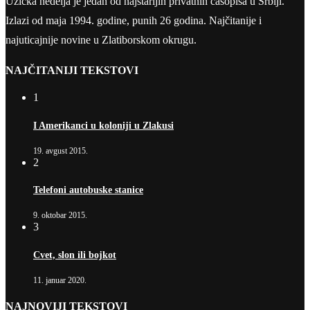
Užička nedelja je jedan od najstarijih privatnih časopisa u Srbiji.
Izlazi od maja 1994. godine, punih 26 godina. Najčitanije i
najuticajnije novine u Zlatiborskom okrugu.
NAJČITANIJI TEKSTOVI
1
I Amerikanci u koloniji u Zlakusi
19. avgust 2015.
2
Telefoni autobuske stanice
9. oktobar 2015.
3
Cvet, slon ili bojkot
11. januar 2020.
NAJNOVIJI TEKSTOVI