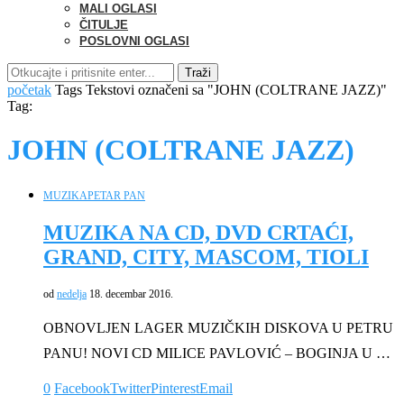
MALI OGLASI
ČITULJE
POSLOVNI OGLASI
Traži
početak
Tags
Tekstovi označeni sa "JOHN (COLTRANE JAZZ)"
Tag:
JOHN (COLTRANE JAZZ)
MUZIKA
PETAR PAN
MUZIKA NA CD, DVD CRTAĆI,
GRAND, CITY, MASCOM, TIOLI
od
nedelja
18. decembar 2016.
OBNOVLJEN LAGER MUZIČKIH DISKOVA U PETRU
PANU! NOVI CD MILICE PAVLOVIĆ – BOGINJA U …
0
Facebook
Twitter
Pinterest
Email