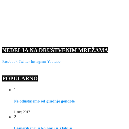
NEDELJA NA DRUŠTVENIM MREŽAMA
Facebook
Twitter
Instagram
Youtube
POPULARNO
1
Ne odustajemo od gradnje gondole
1. maj 2017.
2
I Amerikanci u koloniji u Zlakusi