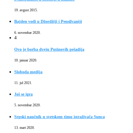
19. avgust 2015.
Bajden vodi u Džordžiji i Pensilvaniji
6. novembar 2020.
4
Ovo je borba dveju Putinovih pešadija
10. januar 2020.
Sloboda medija
11. jul 2021.
Još se igra
5. novembar 2020.
Srpski naučnik u svetskom timu istraživača Sunca
13. mart 2020.