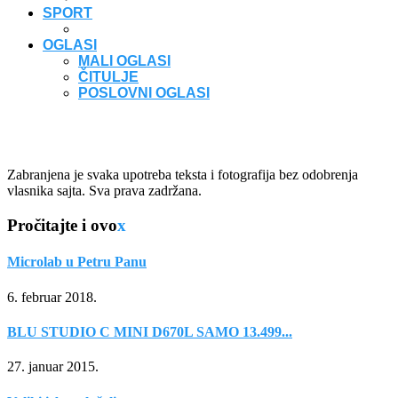
SPORT
OGLASI
MALI OGLASI
ČITULJE
POSLOVNI OGLASI
Zabranjena je svaka upotreba teksta i fotografija bez odobrenja
vlasnika sajta. Sva prava zadržana.
Pročitajte i ovo
x
Microlab u Petru Panu
6. februar 2018.
BLU STUDIO C MINI D670L SAMO 13.499...
27. januar 2015.