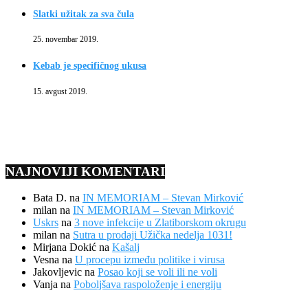
Slatki užitak za sva čula
25. novembar 2019.
Kebab je specifičnog ukusa
15. avgust 2019.
NAJNOVIJI KOMENTARI
Bata D.
na
IN MEMORIAM – Stevan Mirković
milan
na
IN MEMORIAM – Stevan Mirković
Uskrs
na
3 nove infekcije u Zlatiborskom okrugu
milan
na
Sutra u prodaji Užička nedelja 1031!
Mirjana Dokić
na
Kašalj
Vesna
na
U procepu između politike i virusa
Jakovljevic
na
Posao koji se voli ili ne voli
Vanja
na
Poboljšava raspoloženje i energiju