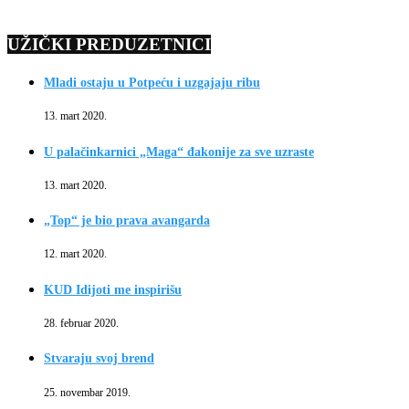
UŽIČKI PREDUZETNICI
Mladi ostaju u Potpeću i uzgajaju ribu
13. mart 2020.
U palačinkarnici „Maga“ đakonije za sve uzraste
13. mart 2020.
„Top“ je bio prava avangarda
12. mart 2020.
KUD Idijoti me inspirišu
28. februar 2020.
Stvaraju svoj brend
25. novembar 2019.