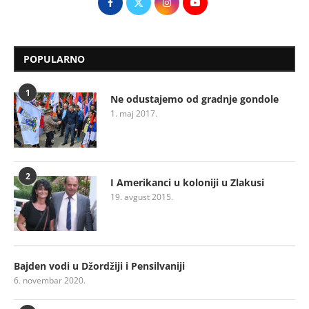
POPULARNO
1
Ne odustajemo od gradnje gondole
1. maj 2017.
2
I Amerikanci u koloniji u Zlakusi
19. avgust 2015.
Bajden vodi u Džordžiji i Pensilvaniji
6. novembar 2020.