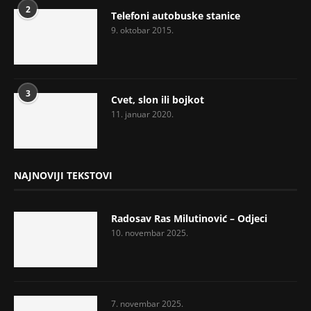
2
Telefoni autobuske stanice
9. oktobar 2015.
3
Cvet, slon ili bojkot
11. januar 2020.
NAJNOVIJI TEKSTOVI
Radosav Ras Milutinović – Odjeci
10. novembar 2025.
7. novembar 2025.