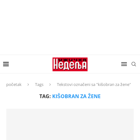
početak
Tags
Tekstovi označeni sa "kišobran za žene"
TAG:
KIŠOBRAN ZA ŽENE