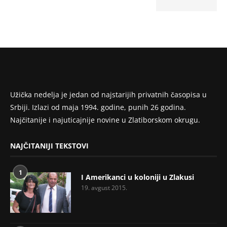
Užička nedelja je jedan od najstarijih privatnih časopisa u
Srbiji. Izlazi od maja 1994. godine, punih 26 godina.
Najčitanije i najuticajnije novine u Zlatiborskom okrugu.
NAJČITANIJI TEKSTOVI
1
I Amerikanci u koloniji u Zlakusi
19. avgust 2015.