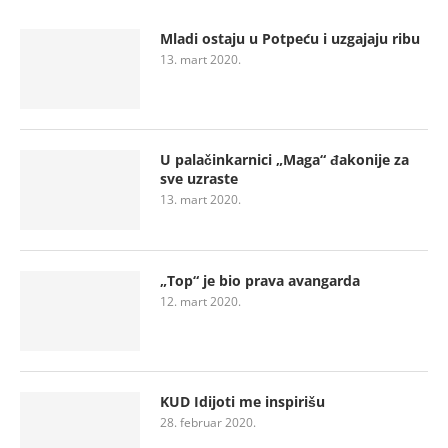
Mladi ostaju u Potpeću i uzgajaju ribu
13. mart 2020.
U palačinkarnici „Maga“ đakonije za
sve uzraste
13. mart 2020.
„Top“ je bio prava avangarda
12. mart 2020.
KUD Idijoti me inspirišu
28. februar 2020.