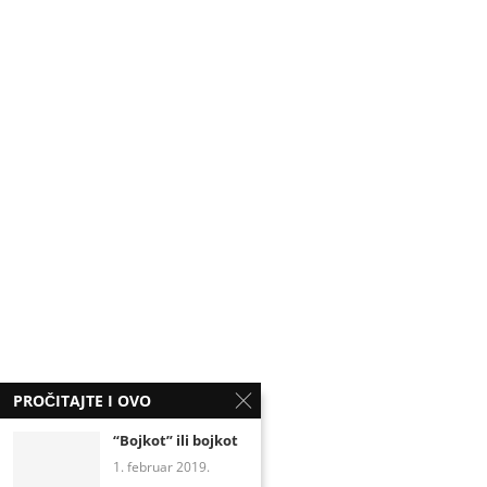
PROČITAJTE I OVO
“Bojkot” ili bojkot
1. februar 2019.