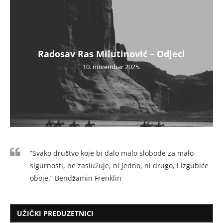
Radosav Ras Milutinović – Odjeci
10. novembar 2025.
“Svako društvo koje bi dalo malo slobode za malo
sigurnosti, ne zaslužuje, ni jedno, ni drugo, i izgubiće
oboje.” Bendžamin Frenklin
UŽIČKI PREDUZETNICI