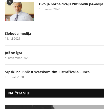
4
Ovo je borba dveju Putinovih pešadija
10. januar 2020.
Sloboda medija
11. jul 2021.
Još se igra
5. novembar 2020.
Srpski naučnik u svetskom timu istraživača Sunca
13. mart 2020.
NAJČITANIJE