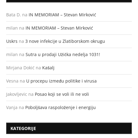
Bata D.
na
IN MEMORIAM – Stevan Mirković
milan
na
IN MEMORIAM – Stevan Mirković
Uskrs
na
3 nove infekcije u Zlatiborskom okrugu
milan
na
Sutra u prodaji Užička nedelja 1031!
Mirjana Dokić
na
Kašalj
Vesna
na
U procepu između politike i virusa
Jakovljevic
na
Posao koji se voli ili ne voli
Vanja
na
Poboljšava raspoloženje i energiju
KATEGORIJE