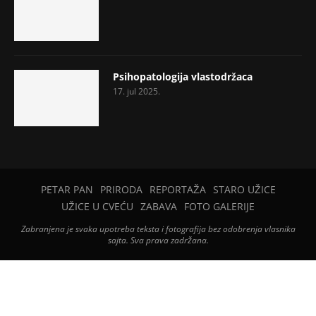
Psihopatologija vlastodržaca
17. jul 2025.
PETAR PAN
PRIRODA
REPORTAŽA
STARO UŽICE
UŽICE U CVEĆU
ZABAVA
FOTO GALERIJE
Zabranjena je svaka upotreba teksta i fotografija bez odobrenja vlasnika
sajta. Sva prava zadržana.