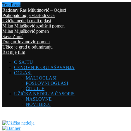
Top Posts
Radosav Ras Milutinović – Odjeci
Psihopatologija vlastodržaca
Užička nedelja mali oglasi
Milan Mijušković godišnji pomen
Milan Mijušković pomen
Sava Žunić
Dragan Jovanović pomen
Užice je grad u odumiranju
Rat nije film
O SAJTU
CENOVNIK OGLAŠAVANJA
OGLASI
MALI OGLASI
POSLOVNI OGLASI
ČITULJE
UŽIČKA NEDELJA ČASOPIS
NASLOVNE
NOVI BROJ