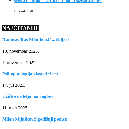
Srpski naučnik u svetskom timu istraživača Sunca
13. mart 2020.
NAJČITANIJE
Radosav Ras Milutinović – Odjeci
10. novembar 2025.
7. novembar 2025.
Psihopatologija vlastodržaca
17. jul 2025.
Užička nedelja mali oglasi
11. mart 2025.
Milan Mijušković godišnji pomen