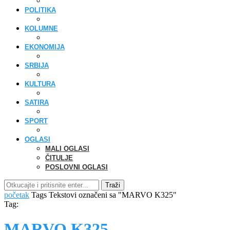
POLITIKA
KOLUMNE
EKONOMIJA
SRBIJA
KULTURA
SATIRA
SPORT
OGLASI
MALI OGLASI
ČITULJE
POSLOVNI OGLASI
Traži
početak
Tags
Tekstovi označeni sa "MARVO K325"
Tag:
MARVO K325