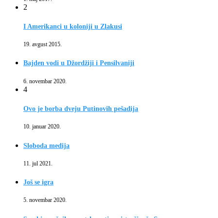
2
I Amerikanci u koloniji u Zlakusi
19. avgust 2015.
Bajden vodi u Džordžiji i Pensilvaniji
6. novembar 2020.
4
Ovo je borba dveju Putinovih pešadija
10. januar 2020.
Sloboda medija
11. jul 2021.
Još se igra
5. novembar 2020.