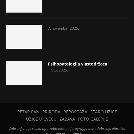
7. novembar 2025.
Psihopatologija vlastodržaca
17. jul 2025.
PETAR PAN
PRIRODA
REPORTAŽA
STARO UŽICE
UŽICE U CVEĆU
ZABAVA
FOTO GALERIJE
Zabranjena je svaka upotreba teksta i fotografija bez odobrenja vlasnika
sajta. Sva prava zadržana.