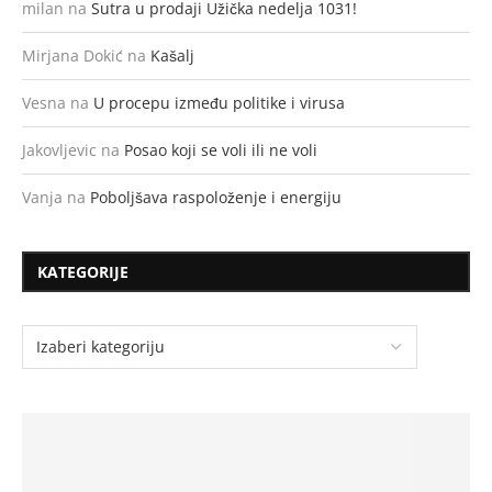
milan
na
Sutra u prodaji Užička nedelja 1031!
Mirjana Dokić
na
Kašalj
Vesna
na
U procepu između politike i virusa
Jakovljevic
na
Posao koji se voli ili ne voli
Vanja
na
Poboljšava raspoloženje i energiju
KATEGORIJE