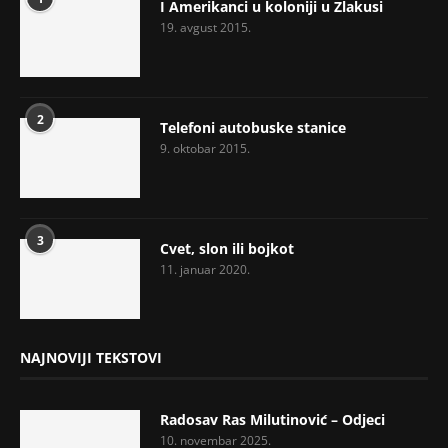
I Amerikanci u koloniji u Zlakusi
19. avgust 2015.
2
Telefoni autobuske stanice
9. oktobar 2015.
3
Cvet, slon ili bojkot
11. januar 2020.
NAJNOVIJI TEKSTOVI
Radosav Ras Milutinović – Odjeci
10. novembar 2025.