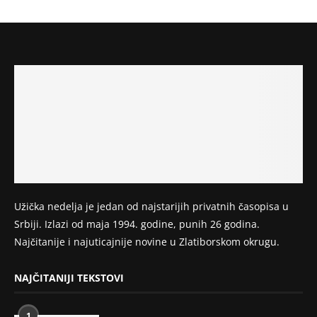
Užička nedelja je jedan od najstarijih privatnih časopisa u
Srbiji. Izlazi od maja 1994. godine, punih 26 godina.
Najčitanije i najuticajnije novine u Zlatiborskom okrugu.
NAJČITANIJI TEKSTOVI
1