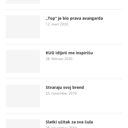
„Top“ je bio prava avangarda
12. mart 2020.
KUD Idijoti me inspirišu
28. februar 2020.
Stvaraju svoj brend
25. novembar 2019.
Slatki užitak za sva čula
25. novembar 2019.