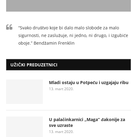
“Svako društvo koje bi dalo malo slobode za malo
sigurnosti, ne zaslužuje, ni jedno, ni drugo, i izgubiće
oboje.” Bendžamin Frenklin
UŽIČKI PREDUZETNICI
Mladi ostaju u Potpeću i uzgajaju ribu
13. mart 2020.
U palačinkarnici „Maga“ đakonije za
sve uzraste
13. mart 2020.