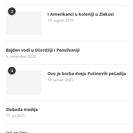
2
I Amerikanci u koloniji u Zlakusi
19. avgust 2015.
Bajden vodi u Džordžiji i Pensilvaniji
6. novembar 2020.
4
Ovo je borba dveju Putinovih pešadija
10. januar 2020.
Sloboda medija
11. jul 2021.
Još se igra