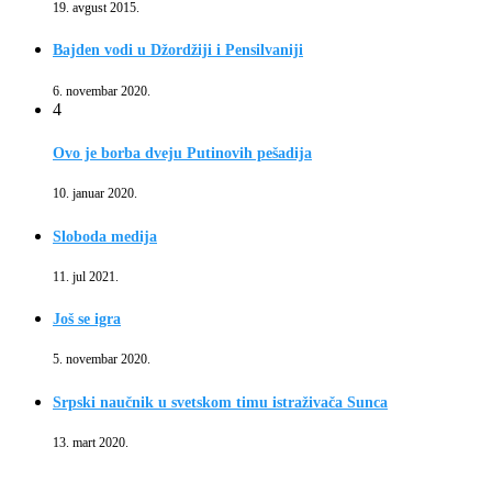
19. avgust 2015.
Bajden vodi u Džordžiji i Pensilvaniji
6. novembar 2020.
4
Ovo je borba dveju Putinovih pešadija
10. januar 2020.
Sloboda medija
11. jul 2021.
Još se igra
5. novembar 2020.
Srpski naučnik u svetskom timu istraživača Sunca
13. mart 2020.