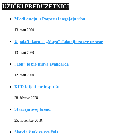
UŽIČKI PREDUZETNICI
Mladi ostaju u Potpeću i uzgajaju ribu
13. mart 2020.
U palačinkarnici „Maga“ đakonije za sve uzraste
13. mart 2020.
„Top“ je bio prava avangarda
12. mart 2020.
KUD Idijoti me inspirišu
28. februar 2020.
Stvaraju svoj brend
25. novembar 2019.
Slatki užitak za sva čula