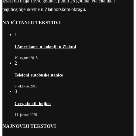
Izlazi od maja 1994. godine, punih 26 godina. Najčitanije i
najuticajnije novine u Zlatiborskom okrugu.
NAJČITANIJI TEKSTOVI
1
I Amerikanci u koloniji u Zlakusi
19. avgust 2015.
2
Telefoni autobuske stanice
9. oktobar 2015.
3
Cvet, slon ili bojkot
11. januar 2020.
NAJNOVIJI TEKSTOVI