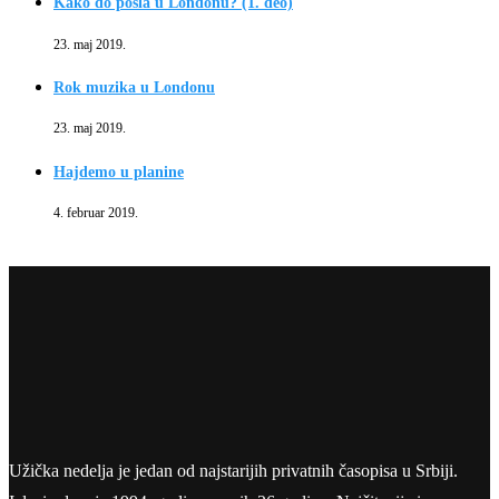
Kako do posla u Londonu? (1. deo)
23. maj 2019.
Rok muzika u Londonu
23. maj 2019.
Hajdemo u planine
4. februar 2019.
Užička nedelja je jedan od najstarijih privatnih časopisa u Srbiji.