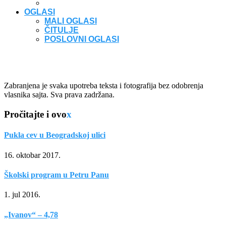
OGLASI
MALI OGLASI
ČITULJE
POSLOVNI OGLASI
Zabranjena je svaka upotreba teksta i fotografija bez odobrenja
vlasnika sajta. Sva prava zadržana.
Pročitajte i ovo
x
Pukla cev u Beogradskoj ulici
16. oktobar 2017.
Školski program u Petru Panu
1. jul 2016.
„Ivanov“ – 4,78