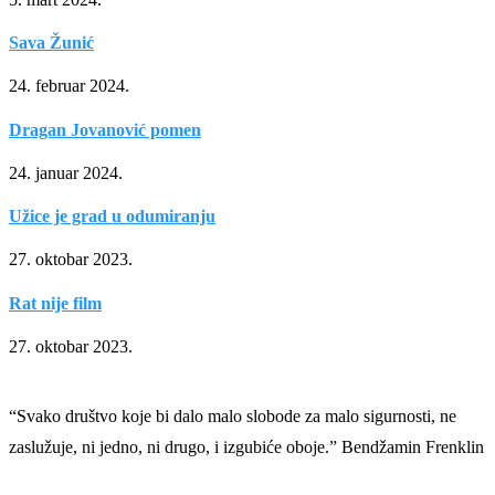
Sava Žunić
24. februar 2024.
Dragan Jovanović pomen
24. januar 2024.
Užice je grad u odumiranju
27. oktobar 2023.
Rat nije film
27. oktobar 2023.
“Svako društvo koje bi dalo malo slobode za malo sigurnosti, ne
zaslužuje, ni jedno, ni drugo, i izgubiće oboje.” Bendžamin Frenklin