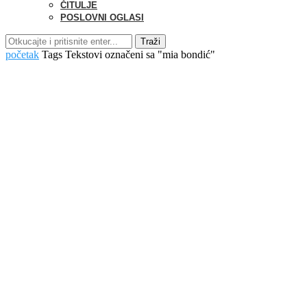
ČITULJE
POSLOVNI OGLASI
Traži
početak
Tags
Tekstovi označeni sa "mia bondić"