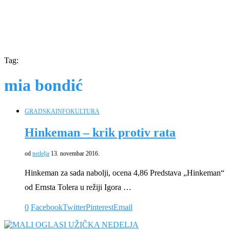
Tag:
mia bondić
GRADSKA
INFO
KULTURA
Hinkeman – krik protiv rata
od
nedelja
13. novembar 2016.
Hinkeman za sada nabolji, ocena 4,86 Predstava „Hinkeman“
od Ernsta Tolera u režiji Igora …
0
Facebook
Twitter
Pinterest
Email