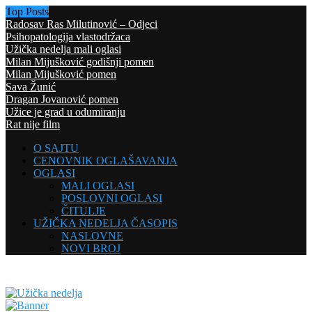
Top Posts
Radosav Ras Milutinović – Odjeci
Psihopatologija vlastodržaca
Užička nedelja mali oglasi
Milan Mijušković godišnji pomen
Milan Mijušković pomen
Sava Žunić
Dragan Jovanović pomen
Užice je grad u odumiranju
Rat nije film
O SAJTU
CENOVNIK OGLAŠAVANJA
OGLASI
MALI OGLASI
POSLOVNI OGLASI
ČITULJE
UŽIČKA NEDELJA ČASOPIS
NASLOVNE
NOVI BROJ