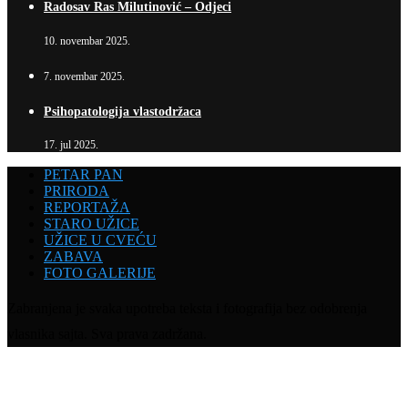
Radosav Ras Milutinović – Odjeci
10. novembar 2025.
7. novembar 2025.
Psihopatologija vlastodržaca
17. jul 2025.
PETAR PAN
PRIRODA
REPORTAŽA
STARO UŽICE
UŽICE U CVEĆU
ZABAVA
FOTO GALERIJE
Zabranjena je svaka upotreba teksta i fotografija bez odobrenja
vlasnika sajta. Sva prava zadržana.