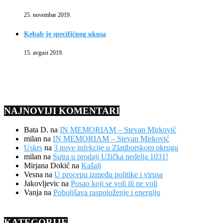
25. novembar 2019.
Kebab je specifičnog ukusa
15. avgust 2019.
NAJNOVIJI KOMENTARI
Bata D.
na
IN MEMORIAM – Stevan Mirković
milan
na
IN MEMORIAM – Stevan Mirković
Uskrs
na
3 nove infekcije u Zlatiborskom okrugu
milan
na
Sutra u prodaji Užička nedelja 1031!
Mirjana Dokić
na
Kašalj
Vesna
na
U procepu između politike i virusa
Jakovljevic
na
Posao koji se voli ili ne voli
Vanja
na
Poboljšava raspoloženje i energiju
KATEGORIJE