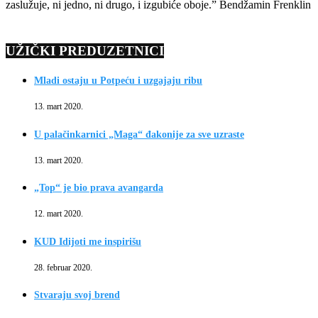
zaslužuje, ni jedno, ni drugo, i izgubiće oboje.” Bendžamin Frenklin
UŽIČKI PREDUZETNICI
Mladi ostaju u Potpeću i uzgajaju ribu
13. mart 2020.
U palačinkarnici „Maga“ đakonije za sve uzraste
13. mart 2020.
„Top“ je bio prava avangarda
12. mart 2020.
KUD Idijoti me inspirišu
28. februar 2020.
Stvaraju svoj brend