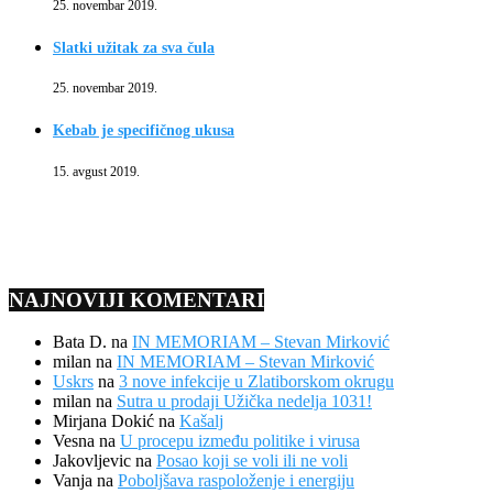
25. novembar 2019.
Slatki užitak za sva čula
25. novembar 2019.
Kebab je specifičnog ukusa
15. avgust 2019.
NAJNOVIJI KOMENTARI
Bata D.
na
IN MEMORIAM – Stevan Mirković
milan
na
IN MEMORIAM – Stevan Mirković
Uskrs
na
3 nove infekcije u Zlatiborskom okrugu
milan
na
Sutra u prodaji Užička nedelja 1031!
Mirjana Dokić
na
Kašalj
Vesna
na
U procepu između politike i virusa
Jakovljevic
na
Posao koji se voli ili ne voli
Vanja
na
Poboljšava raspoloženje i energiju