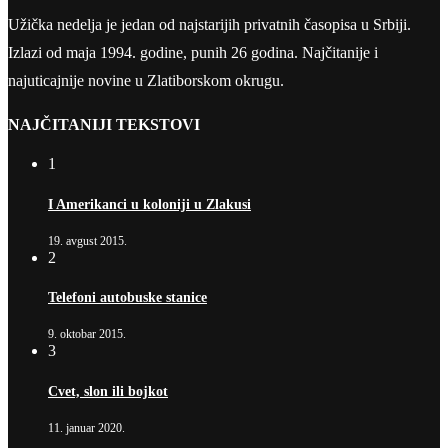
Užička nedelja je jedan od najstarijih privatnih časopisa u Srbiji.
Izlazi od maja 1994. godine, punih 26 godina. Najčitanije i
najuticajnije novine u Zlatiborskom okrugu.
NAJČITANIJI TEKSTOVI
1
I Amerikanci u koloniji u Zlakusi
19. avgust 2015.
2
Telefoni autobuske stanice
9. oktobar 2015.
3
Cvet, slon ili bojkot
11. januar 2020.