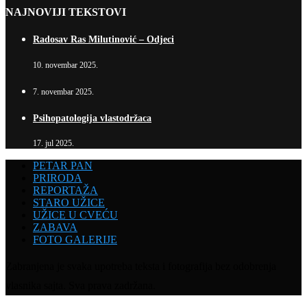
NAJNOVIJI TEKSTOVI
Radosav Ras Milutinović – Odjeci
10. novembar 2025.
7. novembar 2025.
Psihopatologija vlastodržaca
17. jul 2025.
PETAR PAN
PRIRODA
REPORTAŽA
STARO UŽICE
UŽICE U CVEĆU
ZABAVA
FOTO GALERIJE
Zabranjena je svaka upotreba teksta i fotografija bez odobrenja
vlasnika sajta. Sva prava zadržana.