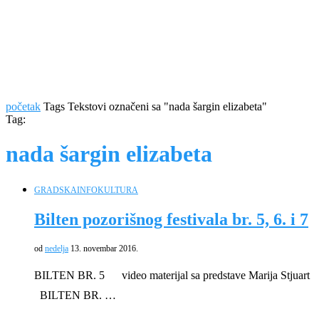
početak
Tags
Tekstovi označeni sa "nada šargin elizabeta"
Tag:
nada šargin elizabeta
GRADSKA
INFO
KULTURA
Bilten pozorišnog festivala br. 5, 6. i 7
od
nedelja
13. novembar 2016.
BILTEN BR. 5 video materijal sa predstave Marija Stjuart
BILTEN BR. …