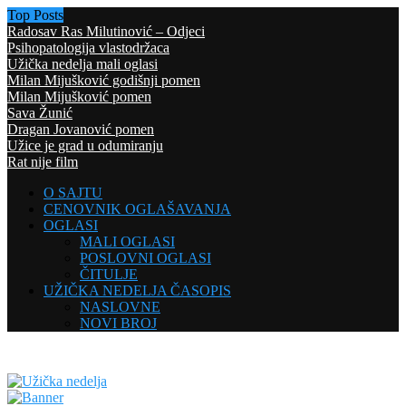
Top Posts
Radosav Ras Milutinović – Odjeci
Psihopatologija vlastodržaca
Užička nedelja mali oglasi
Milan Mijušković godišnji pomen
Milan Mijušković pomen
Sava Žunić
Dragan Jovanović pomen
Užice je grad u odumiranju
Rat nije film
O SAJTU
CENOVNIK OGLAŠAVANJA
OGLASI
MALI OGLASI
POSLOVNI OGLASI
ČITULJE
UŽIČKA NEDELJA ČASOPIS
NASLOVNE
NOVI BROJ