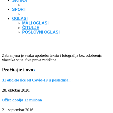
SATIRA
SPORT
OGLASI
MALI OGLASI
ČITULJE
POSLOVNI OGLASI
Zabranjena je svaka upotreba teksta i fotografija bez odobrenja
vlasnika sajta. Sva prava zadržana.
Pročitajte i ovo
x
31 obolelo lice od Covid-19 u poslednja...
28. oktobar 2020.
Užice dobija 12 miliona
21. septembar 2016.