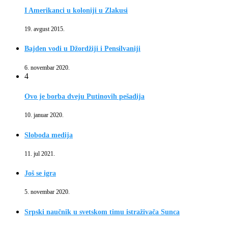
I Amerikanci u koloniji u Zlakusi
19. avgust 2015.
Bajden vodi u Džordžiji i Pensilvaniji
6. novembar 2020.
4
Ovo je borba dveju Putinovih pešadija
10. januar 2020.
Sloboda medija
11. jul 2021.
Još se igra
5. novembar 2020.
Srpski naučnik u svetskom timu istraživača Sunca