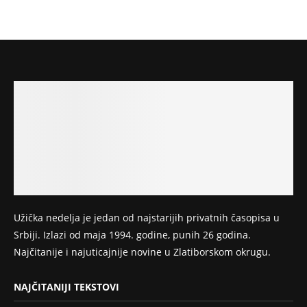
Užička nedelja je jedan od najstarijih privatnih časopisa u
Srbiji. Izlazi od maja 1994. godine, punih 26 godina.
Najčitanije i najuticajnije novine u Zlatiborskom okrugu.
NAJČITANIJI TEKSTOVI