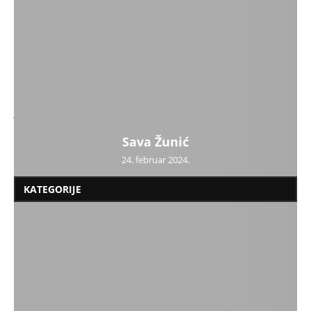
milan
na
Sutra u prodaji Užička nedelja 1031!
Mirjana Dokić
na
Kašalj
Vesna
na
U procepu između politike i virusa
Jakovljevic
na
Posao koji se voli ili ne voli
Sava Žunić
Vanja
na
Poboljšava raspoloženje i energiju
24. februar 2024.
KATEGORIJE