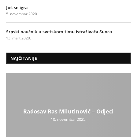
Još se igra
5. novembar 2020.
Srpski naučnik u svetskom timu istraživača Sunca
13. mart 2020.
NAJČITANIJE
Radosav Ras Milutinović – Odjeci
10. novembar 2025.