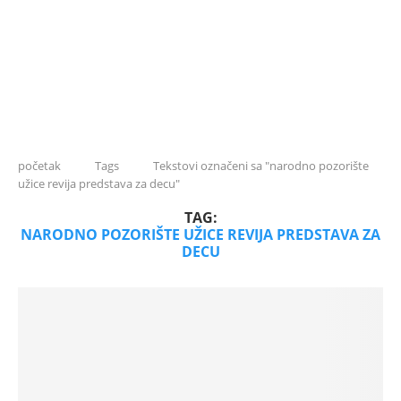
početak
Tags
Tekstovi označeni sa "narodno pozorište
užice revija predstava za decu"
TAG:
NARODNO POZORIŠTE UŽICE REVIJA PREDSTAVA ZA
DECU