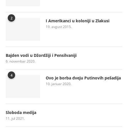
2
I Amerikanci u koloniji u Zlakusi
19. avgust 2015.
Bajden vodi u Džordžiji i Pensilvaniji
6. novembar 2020.
4
Ovo je borba dveju Putinovih pešadija
10. januar 2020.
Sloboda medija
11. jul 2021.