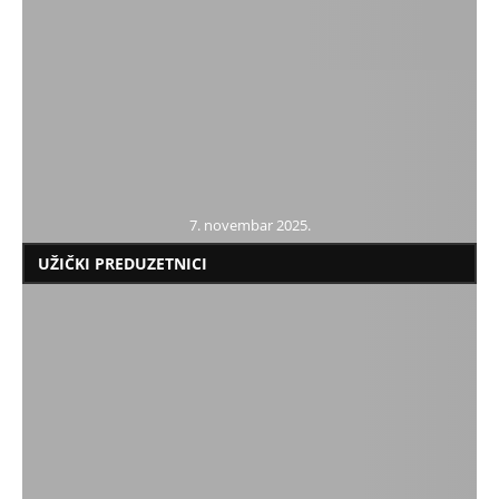
“Svako društvo koje bi dalo malo slobode za malo
sigurnosti, ne zaslužuje, ni jedno, ni drugo, i izgubiće
oboje.” Bendžamin Frenklin
7. novembar 2025.
UŽIČKI PREDUZETNICI
Mladi ostaju u Potpeću i uzgajaju ribu
13. mart 2020.
U palačinkarnici „Maga“ đakonije za
sve uzraste