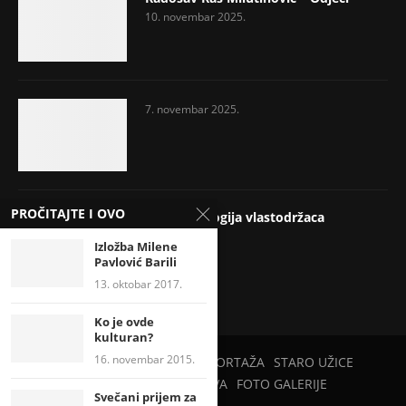
10. novembar 2025.
7. novembar 2025.
PROČITAJTE I OVO
Psihopatologija vlastodržaca
17. jul 2025.
Izložba Milene
Pavlović Barili
13. oktobar 2017.
Ko je ovde
kulturan?
16. novembar 2015.
PETAR PAN
PRIRODA
REPORTAŽA
STARO UŽICE
UŽICE U CVEĆU
ZABAVA
FOTO GALERIJE
Svečani prijem za