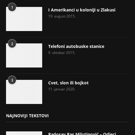
1
I Amerikanci u koloniji u Zlakusi
19. avgust 2015.
2
Telefoni autobuske stanice
9. oktobar 2015.
3
Cvet, slon ili bojkot
11. januar 2020.
NAJNOVIJI TEKSTOVI
Radosav Ras Milutinović – Odjeci