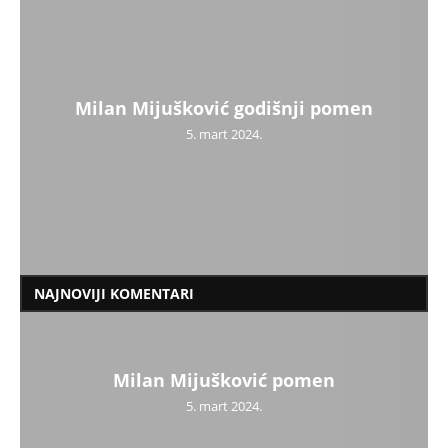
Slatki užitak za sva čula
25. novembar 2019.
Milan Mijušković godišnji pomen
Kebab je specifičnog ukusa
5. mart 2024.
15. avgust 2019.
NAJNOVIJI KOMENTARI
Bata D.
na
IN MEMORIAM – Stevan Mirković
Milan Mijušković pomen
milan
na
IN MEMORIAM – Stevan Mirković
5. mart 2024.
Uskrs
na
3 nove infekcije u Zlatiborskom okrugu