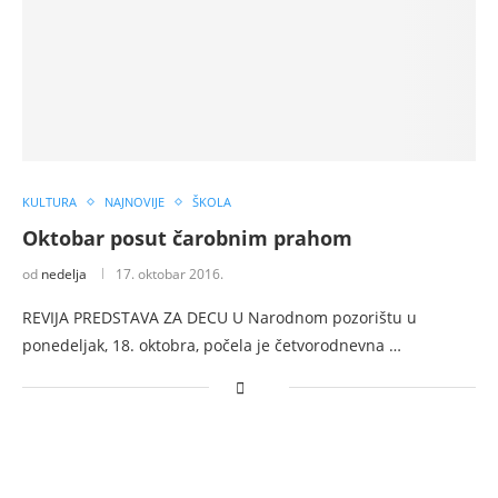
KULTURA
NAJNOVIJE
ŠKOLA
Oktobar posut čarobnim prahom
od
nedelja
17. oktobar 2016.
REVIJA PREDSTAVA ZA DECU U Narodnom pozorištu u
ponedeljak, 18. oktobra, počela je četvorodnevna …