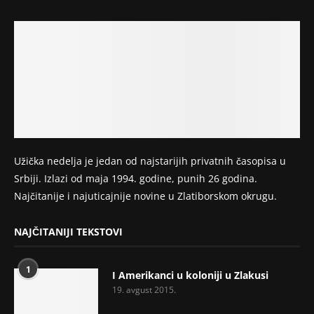
Užička nedelja je jedan od najstarijih privatnih časopisa u
Srbiji. Izlazi od maja 1994. godine, punih 26 godina.
Najčitanije i najuticajnije novine u Zlatiborskom okrugu.
NAJČITANIJI TEKSTOVI
1
I Amerikanci u koloniji u Zlakusi
19. avgust 2015.