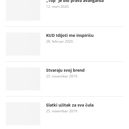
„Top“ je bio prava avangarda
12. mart 2020.
KUD Idijoti me inspirišu
28. februar 2020.
Stvaraju svoj brend
25. novembar 2019.
Slatki užitak za sva čula
25. novembar 2019.