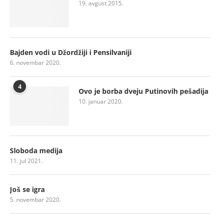
19. avgust 2015.
Bajden vodi u Džordžiji i Pensilvaniji
6. novembar 2020.
4
Ovo je borba dveju Putinovih pešadija
10. januar 2020.
Sloboda medija
11. jul 2021.
Još se igra
5. novembar 2020.