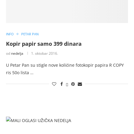
INFO
PETAR PAN
Kopir papir samo 399 dinara
od
nedelja
1. oktobar 2016.
U Petar Pan su stigle nove količine fotokopir papira R COPY
ris 50o lista …