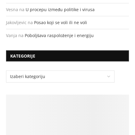
Vesna
na
U procepu između politike i virusa
Jakovljevic
na
Posao koji se voli ili ne voli
Vanja
na
Poboljšava raspoloženje i energiju
KATEGORIJE