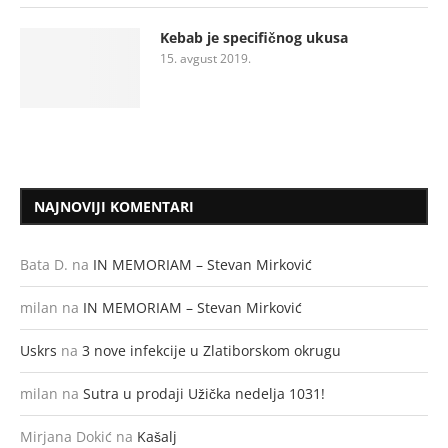
Kebab je specifičnog ukusa
15. avgust 2019.
NAJNOVIJI KOMENTARI
Bata D.
na
IN MEMORIAM – Stevan Mirković
milan
na
IN MEMORIAM – Stevan Mirković
Uskrs
na
3 nove infekcije u Zlatiborskom okrugu
milan
na
Sutra u prodaji Užička nedelja 1031!
Mirjana Dokić
na
Kašalj