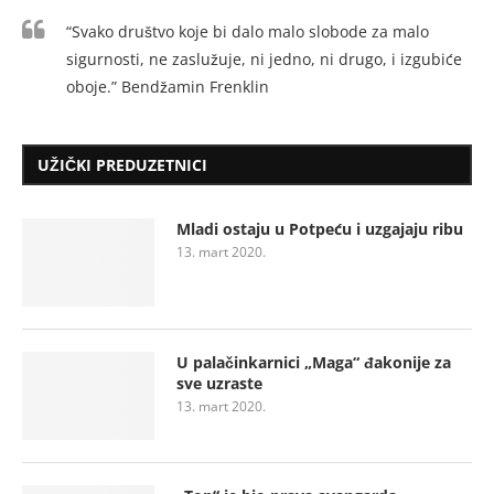
“Svako društvo koje bi dalo malo slobode za malo
sigurnosti, ne zaslužuje, ni jedno, ni drugo, i izgubiće
oboje.” Bendžamin Frenklin
UŽIČKI PREDUZETNICI
Mladi ostaju u Potpeću i uzgajaju ribu
13. mart 2020.
U palačinkarnici „Maga“ đakonije za
sve uzraste
13. mart 2020.