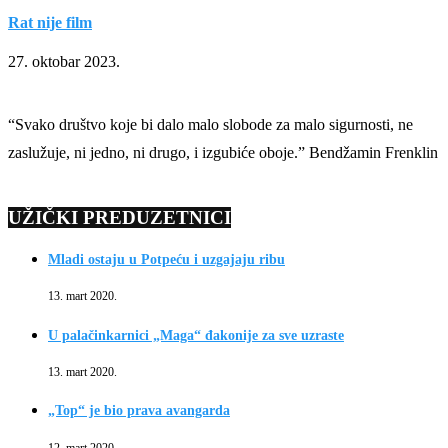
Rat nije film
27. oktobar 2023.
“Svako društvo koje bi dalo malo slobode za malo sigurnosti, ne
zaslužuje, ni jedno, ni drugo, i izgubiće oboje.” Bendžamin Frenklin
UŽIČKI PREDUZETNICI
Mladi ostaju u Potpeću i uzgajaju ribu
13. mart 2020.
U palačinkarnici „Maga“ đakonije za sve uzraste
13. mart 2020.
„Top“ je bio prava avangarda
12. mart 2020.