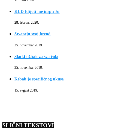
KUD Idijoti me inspirišu
28. februar 2020.
Stvaraju svoj brend
25. novembar 2019.
Slatki užitak za sva čula
25. novembar 2019.
Kebab je specifičnog ukusa
15. avgust 2019.
SLIČNI TEKSTOVI