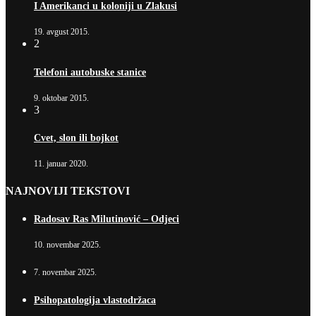
I Amerikanci u koloniji u Zlakusi
19. avgust 2015.
2
Telefoni autobuske stanice
9. oktobar 2015.
3
Cvet, slon ili bojkot
11. januar 2020.
NAJNOVIJI TEKSTOVI
Radosav Ras Milutinović – Odjeci
10. novembar 2025.
7. novembar 2025.
Psihopatologija vlastodržaca