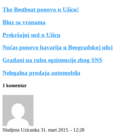
The Bestbeat ponovo u Užicu!
Bluz sa vranama
Prekršajni sud u Užicu
Noćas ponovo havarija u Beogradskoj ulici
Građani na rubu egzistencije zbog SNS
Nelegalna prodaja automobila
1 komentar
Sludjena Uzicanka
31. mart 2015. - 12:28