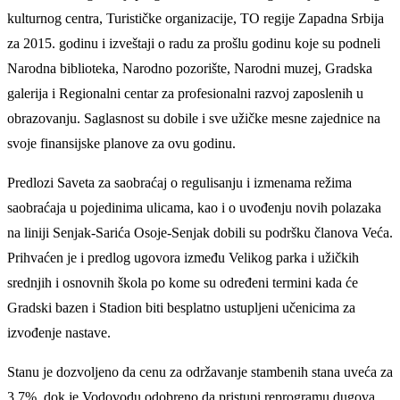
kulturnog centra, Turističke organizacije, TO regije Zapadna Srbija
za 2015. godinu i izveštaji o radu za prošlu godinu koje su podneli
Narodna biblioteka, Narodno pozorište, Narodni muzej, Gradska
galerija i Regionalni centar za profesionalni razvoj zaposlenih u
obrazovanju. Saglasnost su dobile i sve užičke mesne zajednice na
svoje finansijske planove za ovu godinu.
Predlozi Saveta za saobraćaj o regulisanju i izmenama režima
saobraćaja u pojedinima ulicama, kao i o uvođenju novih polazaka
na liniji Senjak-Sarića Osoje-Senjak dobili su podršku članova Veća.
Prihvaćen je i predlog ugovora između Velikog parka i užičkih
srednjih i osnovnih škola po kome su određeni termini kada će
Gradski bazen i Stadion biti besplatno ustupljeni učenicima za
izvođenje nastave.
Stanu je dozvoljeno da cenu za održavanje stambenih stana uveća za
3,7%, dok je Vodovodu odobreno da pristupi reprogramu dugova