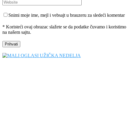
Snimi moje ime, mejl i vebsajt u brauzeru za sledeći komentar
* Koristeći ovaj obrazac slažete se da podatke čuvamo i koristimo
na našem sajtu.