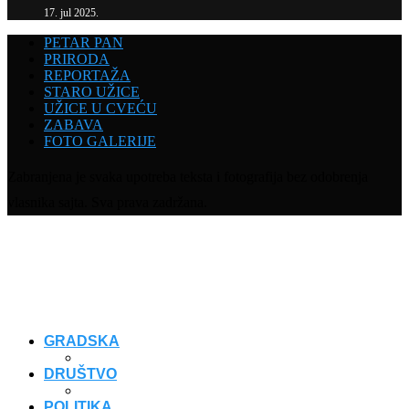
17. jul 2025.
PETAR PAN
PRIRODA
REPORTAŽA
STARO UŽICE
UŽICE U CVEĆU
ZABAVA
FOTO GALERIJE
Zabranjena je svaka upotreba teksta i fotografija bez odobrenja
vlasnika sajta. Sva prava zadržana.
GRADSKA
DRUŠTVO
POLITIKA