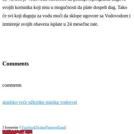
svojih korisnika koji nisu u mogućnosti da plate dospeli dug. Tako
će svi koji duguju za vodu moći da sklope ugovore sa Vodovodom i
izmirenje svojih obaveza isplate u 24 mesečne rate.
Comments
comments
gradsko veće užice
jkp stan
jkp vodovod
1 komentar
0
Facebook
Twitter
Pinterest
Email