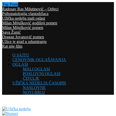
Top Posts
Radosav Ras Milutinović – Odjeci
Psihopatologija vlastodržaca
Užička nedelja mali oglasi
Milan Mijušković godišnji pomen
Milan Mijušković pomen
Sava Žunić
Dragan Jovanović pomen
Užice je grad u odumiranju
Rat nije film
O SAJTU
CENOVNIK OGLAŠAVANJA
OGLASI
MALI OGLASI
POSLOVNI OGLASI
ČITULJE
UŽIČKA NEDELJA ČASOPIS
NASLOVNE
NOVI BROJ