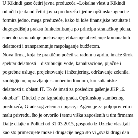
U Kikindi gase četiri javna preduzeća –Lokalna vlast u Kikindi
odlučila je da od četiri javna preduzeća i jedne opštinske agencije
formira jedno, mega preduzeće, kako bi loše finansijske rezultate i
dugogodišnju praksu funkcionisanja po principu stranačkog plena,
smenilo racionalnije poslovanje, efikasnije obavljanje komunalnih
delatnosti i transparentnije raspolaganje budžetom.
Nova firma, koja će praktično početi sa radom u aprilu, imaće širok
spektar delatnosti – distribuciju vode, kanalizacione, pijačne i
pogrebne usluge, projektovanje i inženjering, održavanje zelenila,
zoohigijenu, upravljanje stambenim fondom, konsultantske
delatnosti u oblasti IT. To će imati za posledicu gašenje JKP „6.
oktobar”, Direkcije za izgradnju grada, Opštinskog stambenog
preduzeća, Gradskog zelenila i pijace, i Agencije za poljoprivredu i
malu privredu, što je otvorilo i temu viška zaposlenih u tim firmama.
Dalje citajte u Politici od 31.03.2015, gospodo iz Uzicke vlasti,ali
kao sto primecujete moze i drugacije nego sto vi „svaki drugi dan