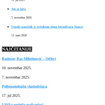
Još se igra
5. novembar 2020.
Srpski naučnik u svetskom timu istraživača Sunca
13. mart 2020.
NAJČITANIJE
Radosav Ras Milutinović – Odjeci
10. novembar 2025.
7. novembar 2025.
Psihopatologija vlastodržaca
17. jul 2025.
Užička nedelja mali oglasi