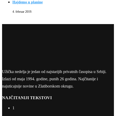
Hajdemo u planine
4. februar 2019.
Užička nedelja je jedan od najstarijih privatnih časopisa u Srbiji.
Izlazi od maja 1994. godine, punih 26 godina. Najčitanije i
najuticajnije novine u Zlatiborskom okrugu.
NAJČITANIJI TEKSTOVI
1