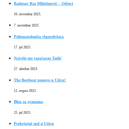
Radosav Ras Milutinović – Odjeci
10. novembar 2025.
7. novembar 2025.
Psihopatologija vlastodržaca
17. jul 2025.
Najviše me razočarao Tadić
27. oktobar 2023.
The Bestbeat ponovo u Užicu!
12. avgust 2023.
Bluz sa vranama
25. jul 2023.
Prekršajni sud u Užicu