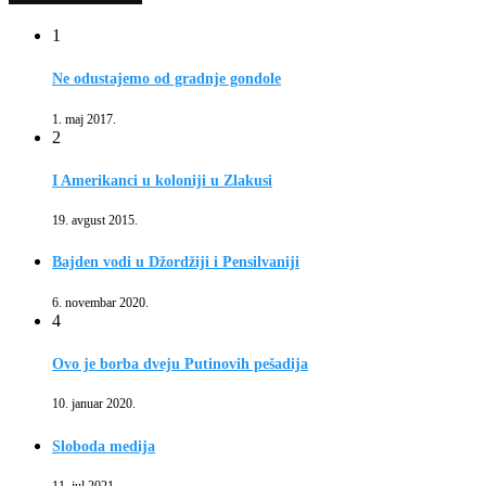
1
Ne odustajemo od gradnje gondole
1. maj 2017.
2
I Amerikanci u koloniji u Zlakusi
19. avgust 2015.
Bajden vodi u Džordžiji i Pensilvaniji
6. novembar 2020.
4
Ovo je borba dveju Putinovih pešadija
10. januar 2020.
Sloboda medija
11. jul 2021.