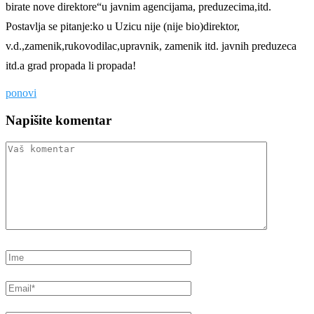
birate nove direktore“u javnim agencijama, preduzecima,itd.
Postavlja se pitanje:ko u Uzicu nije (nije bio)direktor,
v.d.,zamenik,rukovodilac,upravnik, zamenik itd. javnih preduzeca
itd.a grad propada li propada!
ponovi
Napišite komentar