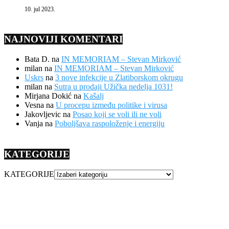
10. jul 2023.
NAJNOVIJI KOMENTARI
Bata D.
na
IN MEMORIAM – Stevan Mirković
milan
na
IN MEMORIAM – Stevan Mirković
Uskrs
na
3 nove infekcije u Zlatiborskom okrugu
milan
na
Sutra u prodaji Užička nedelja 1031!
Mirjana Dokić
na
Kašalj
Vesna
na
U procepu između politike i virusa
Jakovljevic
na
Posao koji se voli ili ne voli
Vanja
na
Poboljšava raspoloženje i energiju
KATEGORIJE
KATEGORIJE