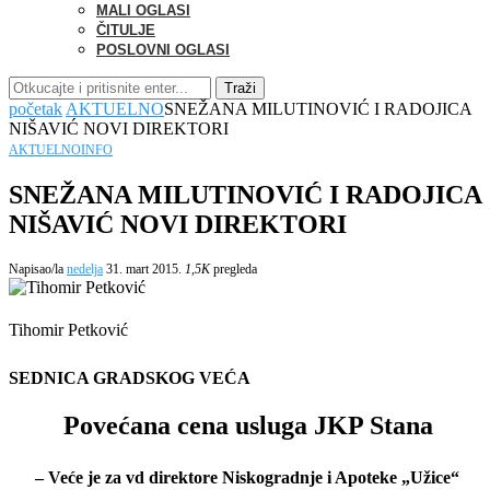
MALI OGLASI
ČITULJE
POSLOVNI OGLASI
Traži
početak
AKTUELNO
SNEŽANA MILUTINOVIĆ I RADOJICA
NIŠAVIĆ NOVI DIREKTORI
AKTUELNO
INFO
SNEŽANA MILUTINOVIĆ I RADOJICA
NIŠAVIĆ NOVI DIREKTORI
Napisao/la
nedelja
31. mart 2015.
1,5K
pregleda
Tihomir Petković
SEDNICA GRADSKOG VEĆA
Povećana cena usluga JKP Stana
– Veće je za vd direktore Niskogradnje i Apoteke „Užice“