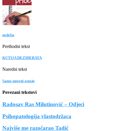
nedelja
Prethodni tekst
KUTIJA DEZIDERATA
Naredni tekst
Samo uporni ostaju
Povezani tekstovi
Radosav Ras Milutinović – Odjeci
Psihopatologija vlastodržaca
Najviše me razočarao Tadić