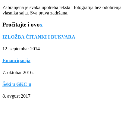
Zabranjena je svaka upotreba teksta i fotografija bez odobrenja
vlasnika sajta. Sva prava zadržana.
Pročitajte i ovo
x
IZLOŽBA ČITANKI I BUKVARA
12. septembar 2014.
Emancipacija
7. oktobar 2016.
Šeki u GKC-u
8. avgust 2017.