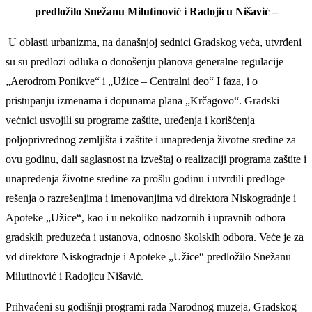
predložilo Snežanu Milutinović i Radojicu Nišavić –
U oblasti urbanizma, na današnjoj sednici Gradskog veća, utvrđeni
su su predlozi odluka o donošenju planova generalne regulacije
„Aerodrom Ponikve“ i „Užice – Centralni deo“ I faza, i o
pristupanju izmenama i dopunama plana „Krčagovo“. Gradski
većnici usvojili su programe zaštite, uređenja i korišćenja
poljoprivrednog zemljišta i zaštite i unapređenja životne sredine za
ovu godinu, dali saglasnost na izveštaj o realizaciji programa zaštite i
unapređenja životne sredine za prošlu godinu i utvrdili predloge
rešenja o razrešenjima i imenovanjima vd direktora Niskogradnje i
Apoteke „Užice“, kao i u nekoliko nadzornih i upravnih odbora
gradskih preduzeća i ustanova, odnosno školskih odbora. Veće je za
vd direktore Niskogradnje i Apoteke „Užice“ predložilo Snežanu
Milutinović i Radojicu Nišavić.
Prihvaćeni su godišnji programi rada Narodnog muzeja, Gradskog