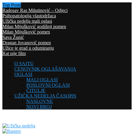
Top Posts
Radosav Ras Milutinović – Odjeci
Psihopatologija vlastodržaca
Užička nedelja mali oglasi
Milan Mijušković godišnji pomen
Milan Mijušković pomen
Sava Žunić
Dragan Jovanović pomen
Užice je grad u odumiranju
Rat nije film
O SAJTU
CENOVNIK OGLAŠAVANJA
OGLASI
MALI OGLASI
POSLOVNI OGLASI
ČITULJE
UŽIČKA NEDELJA ČASOPIS
NASLOVNE
NOVI BROJ