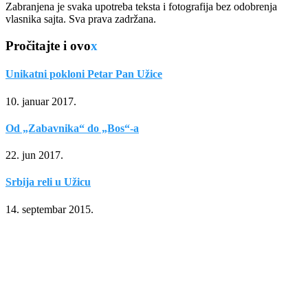
Zabranjena je svaka upotreba teksta i fotografija bez odobrenja
vlasnika sajta. Sva prava zadržana.
Pročitajte i ovo
x
Unikatni pokloni Petar Pan Užice
10. januar 2017.
Od „Zabavnika“ do „Bos“-a
22. jun 2017.
Srbija reli u Užicu
14. septembar 2015.