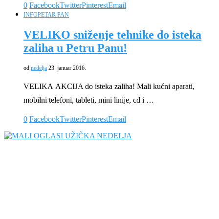
0
Facebook
Twitter
Pinterest
Email
INFO
PETAR PAN
VELIKO sniženje tehnike do isteka
zaliha u Petru Panu!
od
nedelja
23. januar 2016.
VELIKA AKCIJA do isteka zaliha! Mali kućni aparati,
mobilni telefoni, tableti, mini linije, cd i …
0
Facebook
Twitter
Pinterest
Email