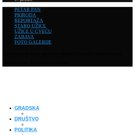
PETAR PAN
PRIRODA
REPORTAŽA
STARO UŽICE
UŽICE U CVEĆU
ZABAVA
FOTO GALERIJE
Zabranjena je svaka upotreba teksta i fotografija bez odobrenja
vlasnika sajta. Sva prava zadržana.
GRADSKA
DRUŠTVO
POLITIKA