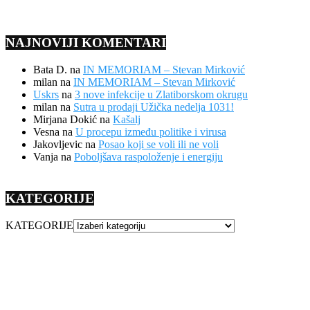
NAJNOVIJI KOMENTARI
Bata D.
na
IN MEMORIAM – Stevan Mirković
milan
na
IN MEMORIAM – Stevan Mirković
Uskrs
na
3 nove infekcije u Zlatiborskom okrugu
milan
na
Sutra u prodaji Užička nedelja 1031!
Mirjana Dokić
na
Kašalj
Vesna
na
U procepu između politike i virusa
Jakovljevic
na
Posao koji se voli ili ne voli
Vanja
na
Poboljšava raspoloženje i energiju
KATEGORIJE
KATEGORIJE