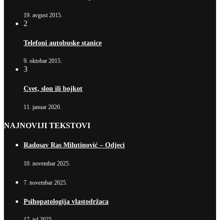
19. avgust 2015.
2
Telefoni autobuske stanice
9. oktobar 2015.
3
Cvet, slon ili bojkot
11. januar 2020.
NAJNOVIJI TEKSTOVI
Radosav Ras Milutinović – Odjeci
10. novembar 2025.
7. novembar 2025.
Psihopatologija vlastodržaca
17. jul 2025.