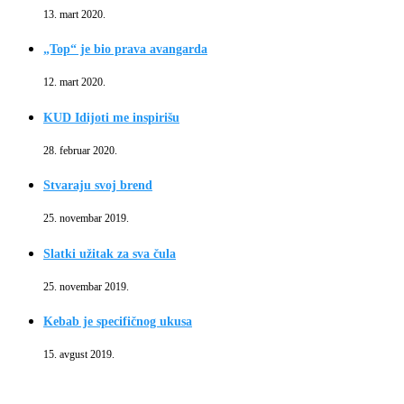
13. mart 2020.
„Top“ je bio prava avangarda
12. mart 2020.
KUD Idijoti me inspirišu
28. februar 2020.
Stvaraju svoj brend
25. novembar 2019.
Slatki užitak za sva čula
25. novembar 2019.
Kebab je specifičnog ukusa
15. avgust 2019.