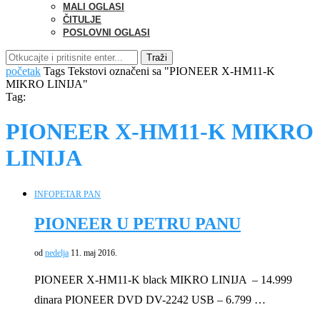
MALI OGLASI
ČITULJE
POSLOVNI OGLASI
Traži
početak
Tags
Tekstovi označeni sa "PIONEER X-HM11-K
MIKRO LINIJA"
Tag:
PIONEER X-HM11-K MIKRO
LINIJA
INFO
PETAR PAN
PIONEER U PETRU PANU
od
nedelja
11. maj 2016.
PIONEER X-HM11-K black MIKRO LINIJA – 14.999
dinara PIONEER DVD DV-2242 USB – 6.799 …