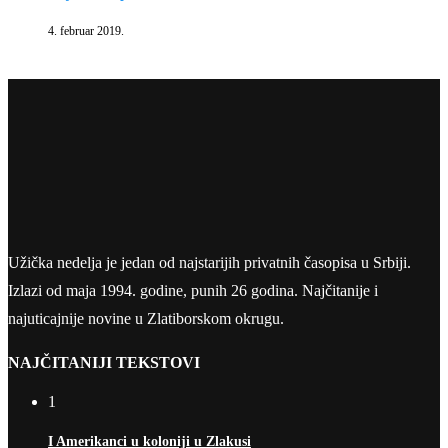
4. februar 2019.
Užička nedelja je jedan od najstarijih privatnih časopisa u Srbiji.
Izlazi od maja 1994. godine, punih 26 godina. Najčitanije i
najuticajnije novine u Zlatiborskom okrugu.
NAJČITANIJI TEKSTOVI
1
I Amerikanci u koloniji u Zlakusi