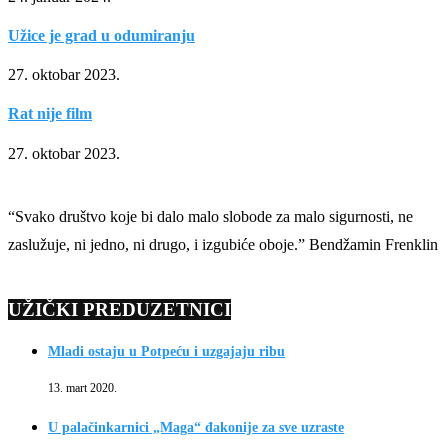
Užice je grad u odumiranju
27. oktobar 2023.
Rat nije film
27. oktobar 2023.
“Svako društvo koje bi dalo malo slobode za malo sigurnosti, ne
zaslužuje, ni jedno, ni drugo, i izgubiće oboje.” Bendžamin Frenklin
UŽIČKI PREDUZETNICI
Mladi ostaju u Potpeću i uzgajaju ribu
13. mart 2020.
U palačinkarnici „Maga“ đakonije za sve uzraste