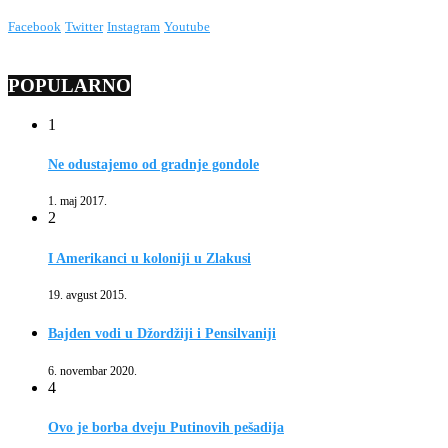
Facebook
Twitter
Instagram
Youtube
POPULARNO
1
Ne odustajemo od gradnje gondole
1. maj 2017.
2
I Amerikanci u koloniji u Zlakusi
19. avgust 2015.
Bajden vodi u Džordžiji i Pensilvaniji
6. novembar 2020.
4
Ovo je borba dveju Putinovih pešadija