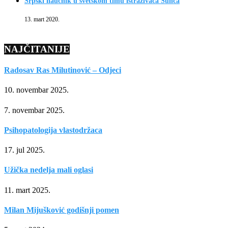
Srpski naučnik u svetskom timu istraživača Sunca
13. mart 2020.
NAJČITANIJE
Radosav Ras Milutinović – Odjeci
10. novembar 2025.
7. novembar 2025.
Psihopatologija vlastodržaca
17. jul 2025.
Užička nedelja mali oglasi
11. mart 2025.
Milan Mijušković godišnji pomen