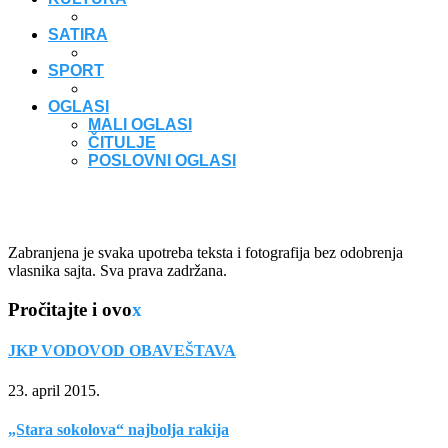
SATIRA
SPORT
OGLASI
MALI OGLASI
ČITULJE
POSLOVNI OGLASI
Zabranjena je svaka upotreba teksta i fotografija bez odobrenja
vlasnika sajta. Sva prava zadržana.
Pročitajte i ovo
x
JKP VODOVOD OBAVEŠTAVA
23. april 2015.
„Stara sokolova“ najbolja rakija