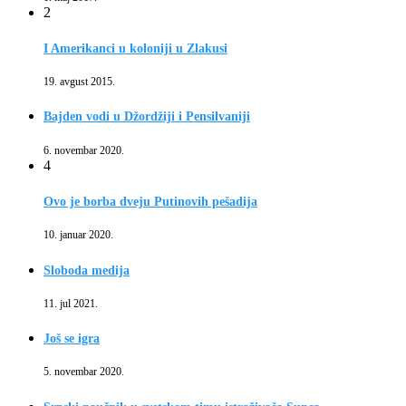
2
I Amerikanci u koloniji u Zlakusi
19. avgust 2015.
Bajden vodi u Džordžiji i Pensilvaniji
6. novembar 2020.
4
Ovo je borba dveju Putinovih pešadija
10. januar 2020.
Sloboda medija
11. jul 2021.
Još se igra
5. novembar 2020.