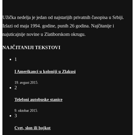
Užička nedelja je jedan od najstarijih privatnih časopisa u Srbiji.
Izlazi od maja 1994. godine, punih 26 godina. Najčitanije i
najuticajnije novine u Zlatiborskom okrugu.
NAJČITANIJI TEKSTOVI
1
I Amerikanci u koloniji u Zlakusi
19. avgust 2015.
2
Telefoni autobuske stanice
9. oktobar 2015.
3
Cvet, slon ili bojkot