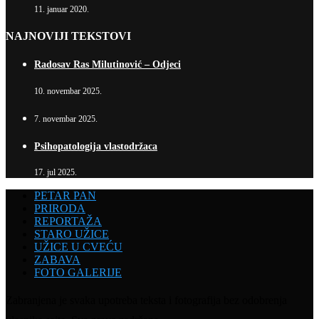
11. januar 2020.
NAJNOVIJI TEKSTOVI
Radosav Ras Milutinović – Odjeci
10. novembar 2025.
7. novembar 2025.
Psihopatologija vlastodržaca
17. jul 2025.
PETAR PAN
PRIRODA
REPORTAŽA
STARO UŽICE
UŽICE U CVEĆU
ZABAVA
FOTO GALERIJE
Zabranjena je svaka upotreba teksta i fotografija bez odobrenja