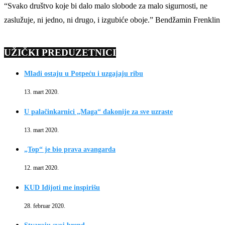
“Svako društvo koje bi dalo malo slobode za malo sigurnosti, ne
zaslužuje, ni jedno, ni drugo, i izgubiće oboje.” Bendžamin Frenklin
UŽIČKI PREDUZETNICI
Mladi ostaju u Potpeću i uzgajaju ribu
13. mart 2020.
U palačinkarnici „Maga“ đakonije za sve uzraste
13. mart 2020.
„Top“ je bio prava avangarda
12. mart 2020.
KUD Idijoti me inspirišu
28. februar 2020.