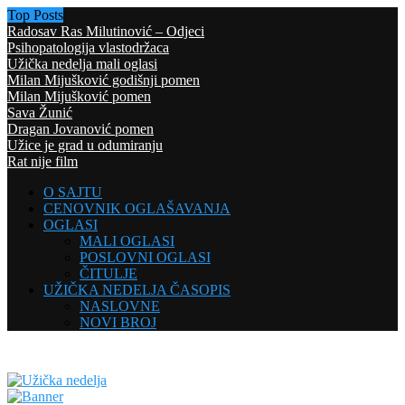
Top Posts
Radosav Ras Milutinović – Odjeci
Psihopatologija vlastodržaca
Užička nedelja mali oglasi
Milan Mijušković godišnji pomen
Milan Mijušković pomen
Sava Žunić
Dragan Jovanović pomen
Užice je grad u odumiranju
Rat nije film
O SAJTU
CENOVNIK OGLAŠAVANJA
OGLASI
MALI OGLASI
POSLOVNI OGLASI
ČITULJE
UŽIČKA NEDELJA ČASOPIS
NASLOVNE
NOVI BROJ