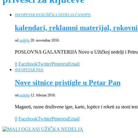
INFO
PETAR PAN
UŽIČKA NEDELJA ČASOPIS
kalendari, reklamni materijal, rokovni
od
nedelja
20. novembar 2016.
POSLOVNA GALANTERIJA Novo u Užičkoj nedelji i Petru Pan
0
Facebook
Twitter
Pinterest
Email
INFO
PETAR PAN
Nove sitnice pristigle u Petar Pan
od
nedelja
12. februar 2016.
Magneti, razne društvene igre, karte, loptice i reketi za stoni te
0
Facebook
Twitter
Pinterest
Email