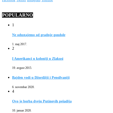
Facebook
Twitter
Instagram
Youtube
POPULARNO
1
Ne odustajemo od gradnje gondole
1. maj 2017.
2
I Amerikanci u koloniji u Zlakusi
19. avgust 2015.
Bajden vodi u Džordžiji i Pensilvaniji
6. novembar 2020.
4
Ovo je borba dveju Putinovih pešadija
10. januar 2020.