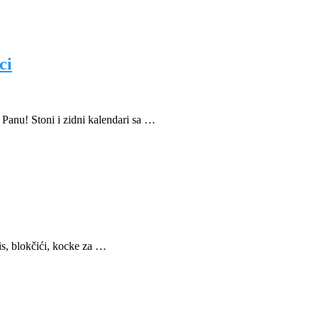
ci
u! Stoni i zidni kalendari sa …
nis, blokčići, kocke za …