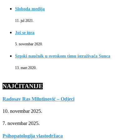
Sloboda medija
11. jul 2021.
Još se igra
5. novembar 2020.
Srpski naučnik u svetskom timu istraživača Sunca
13. mart 2020.
NAJČITANIJE
Radosav Ras Milutinović – Odjeci
10. novembar 2025.
7. novembar 2025.
Psihopatologija vlastodržaca