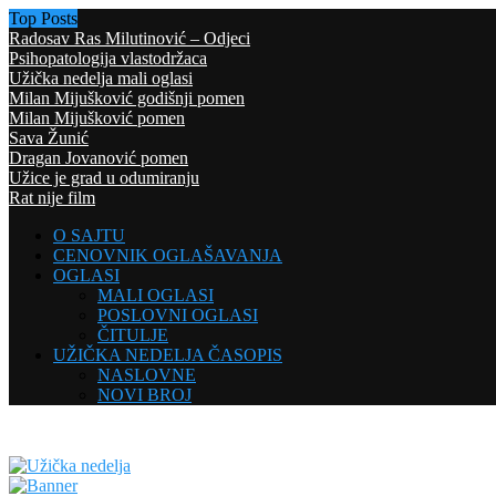
Top Posts
Radosav Ras Milutinović – Odjeci
Psihopatologija vlastodržaca
Užička nedelja mali oglasi
Milan Mijušković godišnji pomen
Milan Mijušković pomen
Sava Žunić
Dragan Jovanović pomen
Užice je grad u odumiranju
Rat nije film
O SAJTU
CENOVNIK OGLAŠAVANJA
OGLASI
MALI OGLASI
POSLOVNI OGLASI
ČITULJE
UŽIČKA NEDELJA ČASOPIS
NASLOVNE
NOVI BROJ