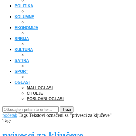
POLITIKA
KOLUMNE
EKONOMIJA
SRBIJA
KULTURA
SATIRA
SPORT
OGLASI
MALI OGLASI
ČITULJE
POSLOVNI OGLASI
Traži
početak
Tags
Tekstovi označeni sa "privesci za ključeve"
Tag:
privesci za ključeve