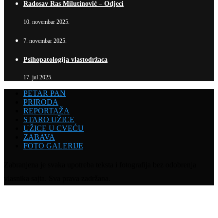
Radosav Ras Milutinović – Odjeci
10. novembar 2025.
7. novembar 2025.
Psihopatologija vlastodržaca
17. jul 2025.
PETAR PAN
PRIRODA
REPORTAŽA
STARO UŽICE
UŽICE U CVEĆU
ZABAVA
FOTO GALERIJE
Zabranjena je svaka upotreba teksta i fotografija bez odobrenja
vlasnika sajta. Sva prava zadržana.