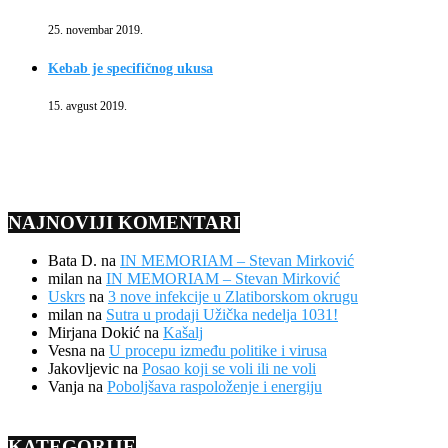
25. novembar 2019.
Kebab je specifičnog ukusa
15. avgust 2019.
NAJNOVIJI KOMENTARI
Bata D.
na
IN MEMORIAM – Stevan Mirković
milan
na
IN MEMORIAM – Stevan Mirković
Uskrs
na
3 nove infekcije u Zlatiborskom okrugu
milan
na
Sutra u prodaji Užička nedelja 1031!
Mirjana Dokić
na
Kašalj
Vesna
na
U procepu između politike i virusa
Jakovljevic
na
Posao koji se voli ili ne voli
Vanja
na
Poboljšava raspoloženje i energiju
KATEGORIJE