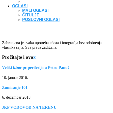
OGLASI
MALI OGLASI
ČITULJE
POSLOVNI OGLASI
Zabranjena je svaka upotreba teksta i fotografija bez odobrenja
vlasnika sajta. Sva prava zadržana.
Pročitajte i ovo
x
Veliki izbor pc periferija u Petru Panu!
10. januar 2016.
Zumiranje 101
6. decembar 2018.
JKP VODOVOD NA TERENU