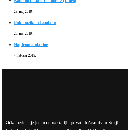
Kako do posla u Londonu? (1. deo)
23. maj 2019.
Rok muzika u Londonu
23. maj 2019.
Hajdemo u planine
4. februar 2019.
Užička nedelja je jedan od najstarijih privatnih časopisa u Srbiji.