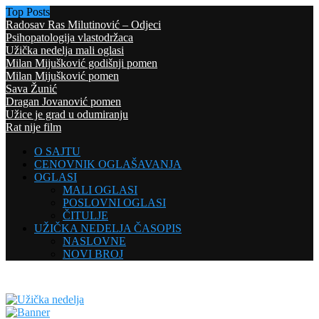
Top Posts
Radosav Ras Milutinović – Odjeci
Psihopatologija vlastodržaca
Užička nedelja mali oglasi
Milan Mijušković godišnji pomen
Milan Mijušković pomen
Sava Žunić
Dragan Jovanović pomen
Užice je grad u odumiranju
Rat nije film
O SAJTU
CENOVNIK OGLAŠAVANJA
OGLASI
MALI OGLASI
POSLOVNI OGLASI
ČITULJE
UŽIČKA NEDELJA ČASOPIS
NASLOVNE
NOVI BROJ