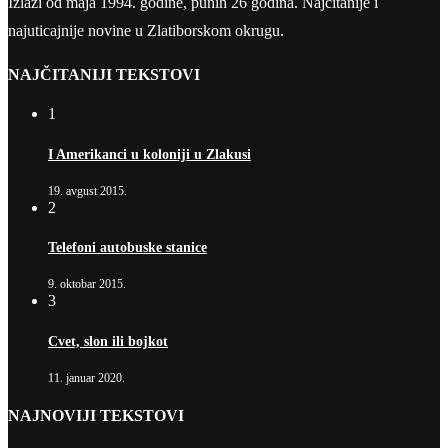
Izlazi od maja 1994. godine, punih 26 godina. Najčitanije i
najuticajnije novine u Zlatiborskom okrugu.
NAJČITANIJI TEKSTOVI
1
I Amerikanci u koloniji u Zlakusi
19. avgust 2015.
2
Telefoni autobuske stanice
9. oktobar 2015.
3
Cvet, slon ili bojkot
11. januar 2020.
NAJNOVIJI TEKSTOVI