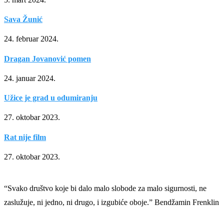
Sava Žunić
24. februar 2024.
Dragan Jovanović pomen
24. januar 2024.
Užice je grad u odumiranju
27. oktobar 2023.
Rat nije film
27. oktobar 2023.
“Svako društvo koje bi dalo malo slobode za malo sigurnosti, ne
zaslužuje, ni jedno, ni drugo, i izgubiće oboje.” Bendžamin Frenklin