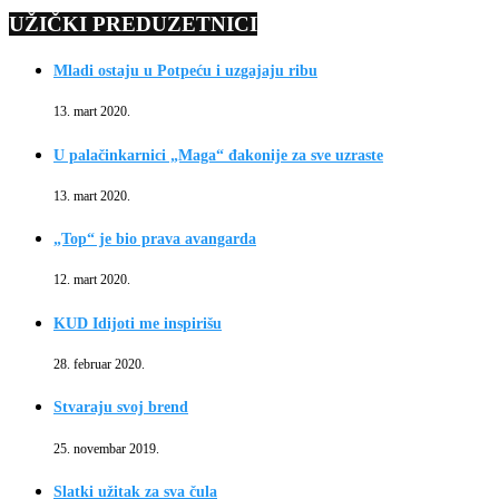
UŽIČKI PREDUZETNICI
Mladi ostaju u Potpeću i uzgajaju ribu
13. mart 2020.
U palačinkarnici „Maga“ đakonije za sve uzraste
13. mart 2020.
„Top“ je bio prava avangarda
12. mart 2020.
KUD Idijoti me inspirišu
28. februar 2020.
Stvaraju svoj brend
25. novembar 2019.
Slatki užitak za sva čula