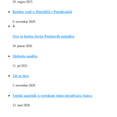
19. avgust 2015.
Bajden vodi u Džordžiji i Pensilvaniji
6. novembar 2020.
4
Ovo je borba dveju Putinovih pešadija
10. januar 2020.
Sloboda medija
11. jul 2021.
Još se igra
5. novembar 2020.
Srpski naučnik u svetskom timu istraživača Sunca
13. mart 2020.