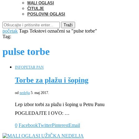
MALI OGLASI
ČITULJE
POSLOVNI OGLASI
Traži
početak
Tags
Tekstovi označeni sa "pulse torbe"
Tag:
pulse torbe
INFO
PETAR PAN
Torbe za plažu i šoping
od
nedelja
5. maj 2017.
Lep izbor torbi za plažu i šoping u Petru Panu
POGLEDAJTE I OVO: …
0
Facebook
Twitter
Pinterest
Email