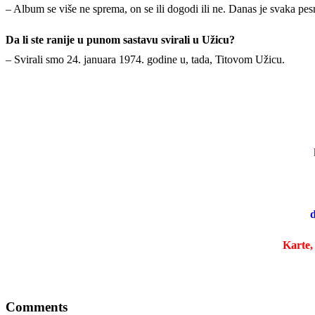
– Album se više ne sprema, on se ili dogodi ili ne. Danas je svaka p
Da li ste ranije u punom sastavu svirali u Užicu?
– Svirali smo 24. januara 1974. godine u, tada, Titovom Užicu.
d
Karte,
Comments