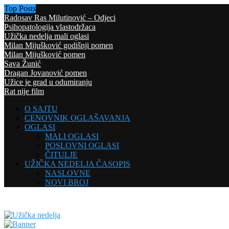
Top Posts
Radosav Ras Milutinović – Odjeci
Psihopatologija vlastodržaca
Užička nedelja mali oglasi
Milan Mijušković godišnji pomen
Milan Mijušković pomen
Sava Žunić
Dragan Jovanović pomen
Užice je grad u odumiranju
Rat nije film
O SAJTU
CENOVNIK OGLAŠAVANJA
OGLASI
MALI OGLASI
POSLOVNI OGLASI
ČITULJE
UŽIČKA NEDELJA ČASOPIS
NASLOVNE
NOVI BROJ