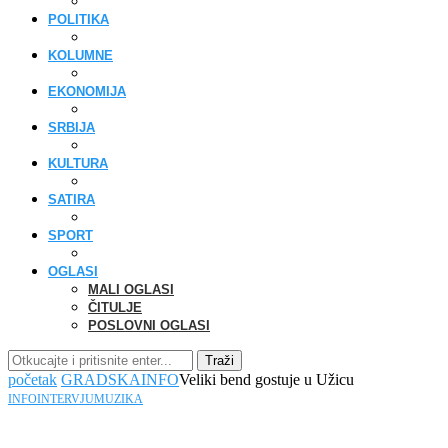
POLITIKA
KOLUMNE
EKONOMIJA
SRBIJA
KULTURA
SATIRA
SPORT
OGLASI
MALI OGLASI
ČITULJE
POSLOVNI OGLASI
Traži
početak
GRADSKA
INFO
Veliki bend gostuje u Užicu
INFO
INTERVJU
MUZIKA