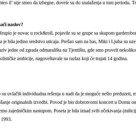
eo il’ nije smeo da izbegne, dovele su do snalaženja u tom periodu. Tr
nači naslov?
e. Hrupio je novac u rock&roll, pojavile su se grupe sa skupom garde
 je bila jedino sredstvo uticaja. Prešao sam na bas, Miki i Ljuba su uz
aziv jedne od zgrada odmarališta na Tjentištu, gde smo proveli nekoliko
stičke ambicije, nagoveštavale su razlaz koji će trajati 14 godina.
o su uvlačili individualna rešenja u nadi da je moguće nešto preduzeti,
lušanje originalnih izvedbi. Povod je bio dobrotvorni koncert u Domu
o zajedničkim nastupom. Poseta je bila iznad svih očekivanja (milicij
u 1993.