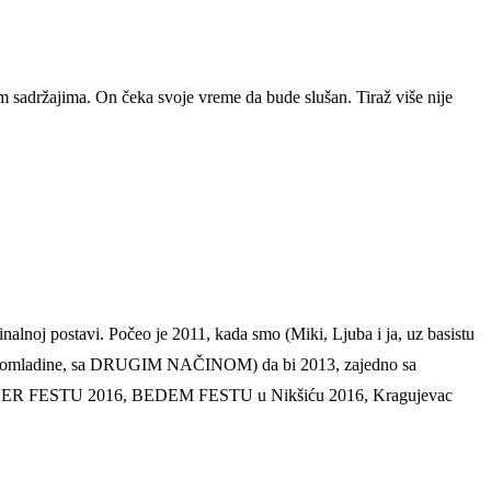
m sadržajima. On čeka svoje vreme da bude slušan. Tiraž više nije
alnoj postavi. Počeo je 2011, kada smo (Miki, Ljuba i ja, uz basistu
omu omladine, sa DRUGIM NAČINOM) da bi 2013, zajedno sa
a, na BEER FESTU 2016, BEDEM FESTU u Nikšiću 2016, Kragujevac