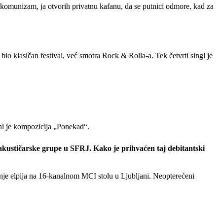
 komunizam, ja otvorih privatnu kafanu, da se putnici odmore, kad za
 bio klasičan festival, već smotra Rock & Rolla-a. Tek četvrti singl je
ani je kompozicija „Ponekad“.
e akustičarske grupe u SFRJ. Kako je prihvaćen taj debitantski
nje elpija na 16-kanalnom MCI stolu u Ljubljani. Neopterećeni