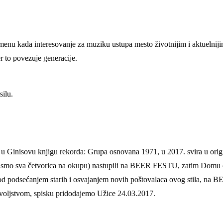
emenu kada interesovanje za muziku ustupa mesto životnijim i aktuelniji
r to povezuje generacije.
silu.
u Ginisovu knjigu rekorda: Grupa osnovana 1971, u 2017. svira u origin
kad smo sva četvorica na okupu) nastupili na BEER FESTU, zatim D
pohod podsećanjem starih i osvajanjem novih poštovalaca ovog stil
voljstvom, spisku pridodajemo Užice 24.03.2017.