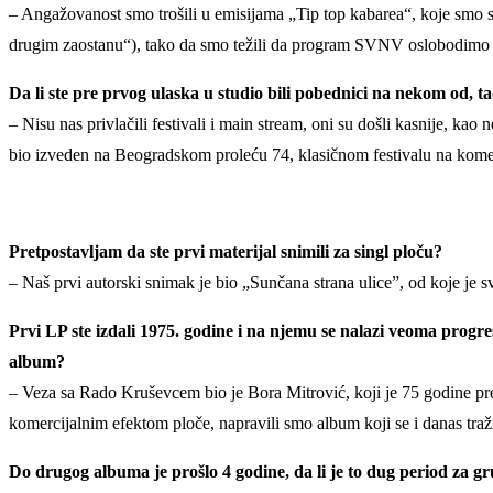
– Angažovanost smo trošili u emisijama „Tip top kabarea“, koje smo s
drugim zaostanu“), tako da smo težili da program SVNV oslobodimo d
Da li ste pre prvog ulaska u studio bili pobednici na nekom od, t
– Nisu nas privlačili festivali i main stream, oni su došli kasnije, kao
bio izveden na Beogradskom proleću 74, klasičnom festivalu na kome
Pretpostavljam da ste prvi materijal snimili za singl ploču?
– Naš prvi autorski snimak je bio „Sunčana strana ulice”, od koje je 
Prvi LP ste izdali 1975. godine i na njemu se nalazi veoma progr
album?
– Veza sa Rado Kruševcem bio je Bora Mitrović, koji je 75 godine pr
komercijalnim efektom ploče, napravili smo album koji se i danas traži
Do drugog albuma je prošlo 4 godine, da li je to dug period za 