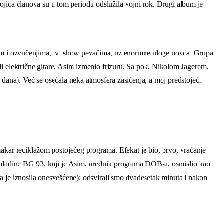
ojica članova su u tom periodu odslužila vojni rok. Drugi album je
robom i ozvučenjima, tv–show pevačima, uz enormne uloge novca. Grupa
eli električne gitare, Asim izmenio frizuru. Sa pok. Nikolom Jagerom,
 dana). Već se osećala neka atmosfera zasićenja, a moj predstojeći
 makar reciklažom postojećeg programa. Efekat je bio, prvo, vraćanje
 omladine BG 93. koji je Asim, urednik programa DOB-a, osmislio kao
a je iznosila onesvešćene); odsvirali smo dvadesetak minuta i nakon