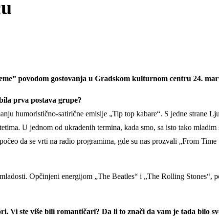
cu
reme” povodom gostovanja u Gradskom kulturnom centru 24. mart
 bila prva postava grupe?
nju humoristično-satirične emisije „Tip top kabare“. S jedne strane Lju
kultetima. U jednom od ukradenih termina, kada smo, sa isto tako mladi
 počeo da se vrti na radio programima, gde su nas prozvali „From Time t
j mladosti. Opčinjeni energijom „The Beatles“ i „The Rolling Stones“,
. Vi ste više bili romantičari? Da li to znači da vam je tada bilo s