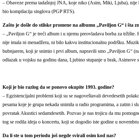
– Obaveze prema tadašnjoj JNA, koje niko (Asim, Miki, Ljuba), nije ht
bio kompilacija singlova (PGP RTS).
Zašto je došle do stilske promene na albumu „Paviljon G“ i šta z
– „Paviljon G“ je treći album i u njemu preovladava borba za tržišt
nije imala ni menadžera, ni bilo kakvu institucionalnu podršku. Muzika
bubnjarem, koji je snimio i prvi album, napravili smo „Paviljon G“ (n
odlazak u vojsku na godinu dana, Ljubino stupanje u brak, Asimove soli
Koji je bio razlog da se ponovo okupite 1993. godine?
– Egzistencijalni problemi koji su se nagoveštavali devedesetih polak
pesama koje je grupa nekada snimila u radio programima, a zatim i s
povratak Akustici sedamdesetih. Pozvao je nas trojicu da mu pomognem
tog se rodila ideja o koncertu, koji se dogodio iste godine u novembr
Da li ste u tom periodu još negde svirali osim kod nas?