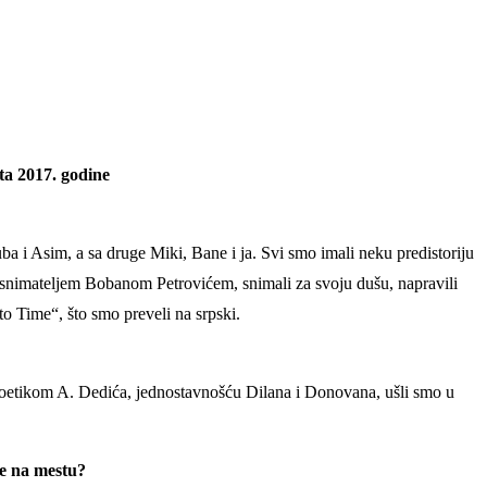
a 2017. godine
ba i Asim, a sa druge Miki, Bane i ja. Svi smo imali neku predistoriju
m snimateljem Bobanom Petrovićem, snimali za svoju dušu, napravili
o Time“, što smo preveli na srpski.
 poetikom A. Dedića, jednostavnošću Dilana i Donovana, ušli smo u
ve na mestu?