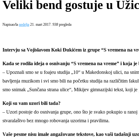
Veliki bend gostuje u Uži
Napisao/la
nedelja
21. mart 2017.
938
pregleda
Intervju sa Vojislavom Koki Đukićem iz grupe “S vremena na v
Kada se rodila ideja o osnivanju “S vremena na vreme” i koja je
– Upoznali smo se u foajeu studija „10“ u Makedonskoj ulici, na snima
bavljenja muzikom i svi smo bili na početku studija na različitim fa
smo snimak „Sunčana strana ulice“, Mikijev gimnazijski tekst, koji je
Koji su vam uzori bili tada?
– Uzori postoje do osnivanja grupe, ono što je svako pokupio u rano
stvaralaštvo bez mnogo robovanja uzorima i pravilima.
Vaše pesme nisu imale angažovane tekstove, kao vaši tadašnji uzori