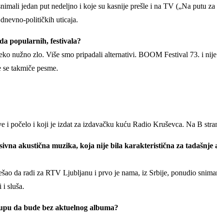
nimali jedan put nedeljno i koje su kasnije prešle i na TV („Na putu za
nevno-političkih uticaja.
ada popularnih, festivala?
 neko nužno zlo. Više smo pripadali alternativi. BOOM Festival 73. i nije
 se takmiče pesme.
sve i počelo i koji je izdat za izdavačku kuću Radio Kruševca. Na B str
esivna akustična muzika, koja nije bila karakteristična za tadašnj
ešao da radi za RTV Ljubljanu i prvo je nama, iz Srbije, ponudio snima
 i sluša.
grupu da bude bez aktuelnog albuma?