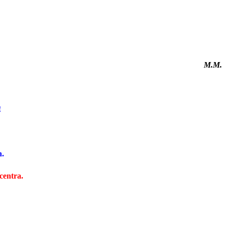
M.M.
!
h.
centra.