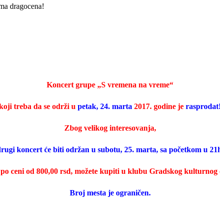
esma dragocena!
Koncert grupe „S vremena na vreme“
koji treba da se održi u
petak, 24. marta
2017. godine je
rasprodat
Zbog velikog interesovanja,
rugi koncert će biti održan u subotu, 25. marta, sa početkom u 21
 po ceni od 800,00 rsd, možete kupiti u klubu Gradskog kulturnog 
Broj mesta je ograničen.