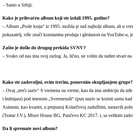
– Samo u Srbiji.
Kako je prihvaćen album koji ste izdali 1995. godine?
– Album „Posle kraja“ iz 1995. možda je naš najbolji album, ali u vr
pokazatelj, više znači konstantna prodaja i gledanost na YouTube-u, je
Zašto je došlo do drugog prekida SVNV?
– Svako od nas ima svoj razlog. Ja, lično, ne volim da radim stvari na 
Kako ste zadovoljni, ovim trećim, ponovnim okupljanjem grupe?
– Ovaj „treći saziv“ S vremena na vreme, kao da ima ambiciju da uđe 
i bubnjara) pod imenom „Svremenaši“ (pun naziv se koristi samo 
Asimom, kao kvartet, u prepunoj Kolarčevoj zadužbini, nastavili 
(Teatar J.V.), Mixer House BG, Pančevo KC 2017. i, sa velikim zado
Da li spremate novi album?