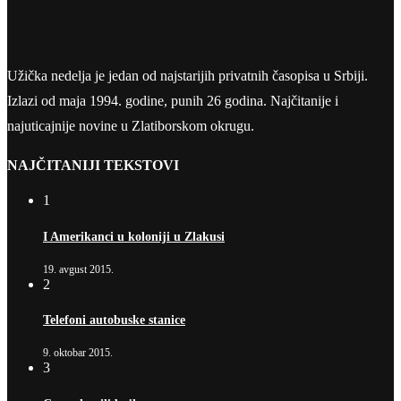
Užička nedelja je jedan od najstarijih privatnih časopisa u Srbiji.
Izlazi od maja 1994. godine, punih 26 godina. Najčitanije i
najuticajnije novine u Zlatiborskom okrugu.
NAJČITANIJI TEKSTOVI
1
I Amerikanci u koloniji u Zlakusi
19. avgust 2015.
2
Telefoni autobuske stanice
9. oktobar 2015.
3