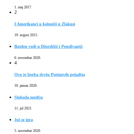
1. maj 2017.
2
I Amerikanci u koloniji u Zlakusi
19. avgust 2015.
Bajden vodi u Džordžiji i Pensilvaniji
6. novembar 2020.
4
Ovo je borba dveju Putinovih pešadija
10. januar 2020.
Sloboda medija
11. jul 2021.
Još se igra
5. novembar 2020.