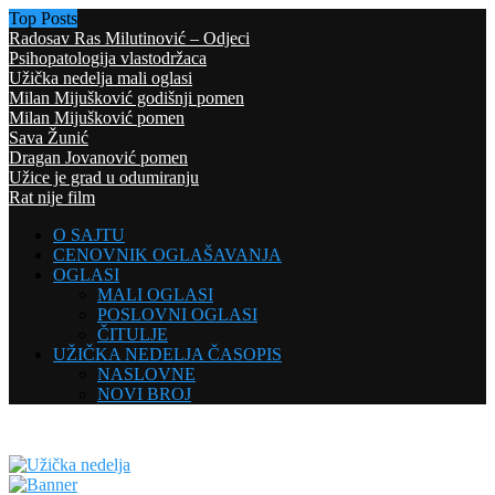
Top Posts
Radosav Ras Milutinović – Odjeci
Psihopatologija vlastodržaca
Užička nedelja mali oglasi
Milan Mijušković godišnji pomen
Milan Mijušković pomen
Sava Žunić
Dragan Jovanović pomen
Užice je grad u odumiranju
Rat nije film
O SAJTU
CENOVNIK OGLAŠAVANJA
OGLASI
MALI OGLASI
POSLOVNI OGLASI
ČITULJE
UŽIČKA NEDELJA ČASOPIS
NASLOVNE
NOVI BROJ