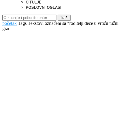
ČITULJE
POSLOVNI OGLASI
Traži
početak
Tags
Tekstovi označeni sa "roditelji dece u vrtiću tužili
grad"