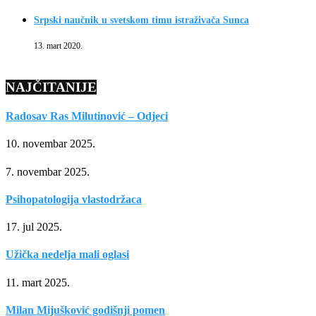
Srpski naučnik u svetskom timu istraživača Sunca
13. mart 2020.
NAJČITANIJE
Radosav Ras Milutinović – Odjeci
10. novembar 2025.
7. novembar 2025.
Psihopatologija vlastodržaca
17. jul 2025.
Užička nedelja mali oglasi
11. mart 2025.
Milan Mijušković godišnji pomen