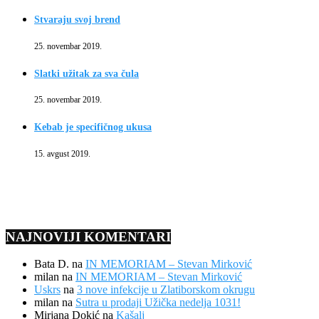
Stvaraju svoj brend
25. novembar 2019.
Slatki užitak za sva čula
25. novembar 2019.
Kebab je specifičnog ukusa
15. avgust 2019.
NAJNOVIJI KOMENTARI
Bata D.
na
IN MEMORIAM – Stevan Mirković
milan
na
IN MEMORIAM – Stevan Mirković
Uskrs
na
3 nove infekcije u Zlatiborskom okrugu
milan
na
Sutra u prodaji Užička nedelja 1031!
Mirjana Dokić
na
Kašalj