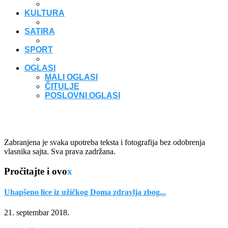
KULTURA
SATIRA
SPORT
OGLASI
MALI OGLASI
ČITULJE
POSLOVNI OGLASI
Zabranjena je svaka upotreba teksta i fotografija bez odobrenja
vlasnika sajta. Sva prava zadržana.
Pročitajte i ovo
x
Uhapšeno lice iz užičkog Doma zdravlja zbog...
21. septembar 2018.