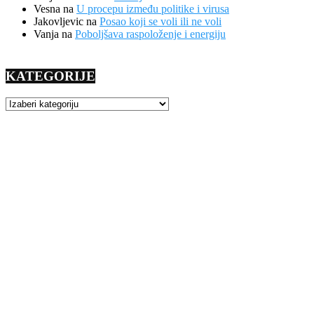
Vesna
na
U procepu između politike i virusa
Jakovljevic
na
Posao koji se voli ili ne voli
Vanja
na
Poboljšava raspoloženje i energiju
KATEGORIJE
KATEGORIJE