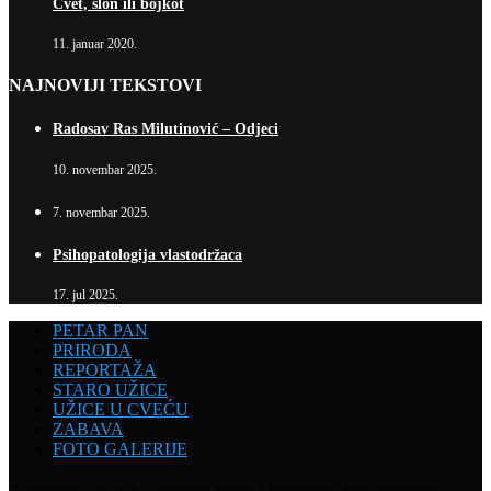
Cvet, slon ili bojkot
11. januar 2020.
NAJNOVIJI TEKSTOVI
Radosav Ras Milutinović – Odjeci
10. novembar 2025.
7. novembar 2025.
Psihopatologija vlastodržaca
17. jul 2025.
PETAR PAN
PRIRODA
REPORTAŽA
STARO UŽICE
UŽICE U CVEĆU
ZABAVA
FOTO GALERIJE