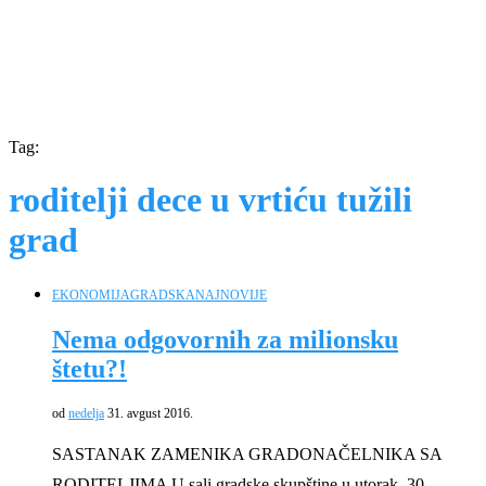
Tag:
roditelji dece u vrtiću tužili
grad
EKONOMIJA
GRADSKA
NAJNOVIJE
Nema odgovornih za milionsku
štetu?!
od
nedelja
31. avgust 2016.
SASTANAK ZAMENIKA GRADONAČELNIKA SA
RODITELJIMA U sali gradske skupštine u utorak, 30.