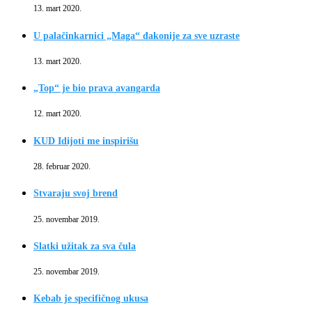
13. mart 2020.
U palačinkarnici „Maga“ đakonije za sve uzraste
13. mart 2020.
„Top“ je bio prava avangarda
12. mart 2020.
KUD Idijoti me inspirišu
28. februar 2020.
Stvaraju svoj brend
25. novembar 2019.
Slatki užitak za sva čula
25. novembar 2019.
Kebab je specifičnog ukusa