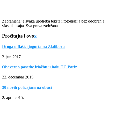
Zabranjena je svaka upotreba teksta i fotografija bez odobrenja
vlasnika sajta. Sva prava zadržana.
Pročitajte i ovo
x
Droga u flašici jogurta na Zlatiboru
2. jun 2017.
Obavezno posetite izložbu u holu TC Pariz
22. decembar 2015.
30 novih policajaca na obuci
2. april 2015.