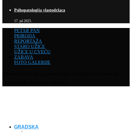
Psihopatologija vlastodržaca
17. jul 2025.
PETAR PAN
PRIRODA
REPORTAŽA
STARO UŽICE
UŽICE U CVEĆU
ZABAVA
FOTO GALERIJE
Zabranjena je svaka upotreba teksta i fotografija bez odobrenja
vlasnika sajta. Sva prava zadržana.
GRADSKA