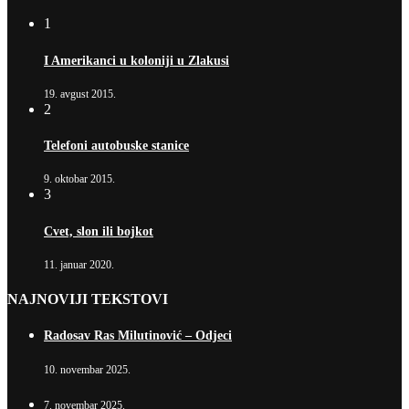
1
I Amerikanci u koloniji u Zlakusi
19. avgust 2015.
2
Telefoni autobuske stanice
9. oktobar 2015.
3
Cvet, slon ili bojkot
11. januar 2020.
NAJNOVIJI TEKSTOVI
Radosav Ras Milutinović – Odjeci
10. novembar 2025.
7. novembar 2025.