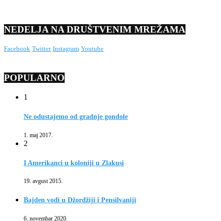
NEDELJA NA DRUŠTVENIM MREŽAMA
Facebook
Twitter
Instagram
Youtube
POPULARNO
1
Ne odustajemo od gradnje gondole
1. maj 2017.
2
I Amerikanci u koloniji u Zlakusi
19. avgust 2015.
Bajden vodi u Džordžiji i Pensilvaniji
6. novembar 2020.