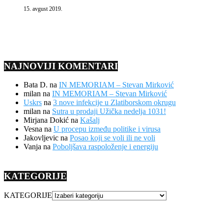
15. avgust 2019.
NAJNOVIJI KOMENTARI
Bata D.
na
IN MEMORIAM – Stevan Mirković
milan
na
IN MEMORIAM – Stevan Mirković
Uskrs
na
3 nove infekcije u Zlatiborskom okrugu
milan
na
Sutra u prodaji Užička nedelja 1031!
Mirjana Dokić
na
Kašalj
Vesna
na
U procepu između politike i virusa
Jakovljevic
na
Posao koji se voli ili ne voli
Vanja
na
Poboljšava raspoloženje i energiju
KATEGORIJE
KATEGORIJE