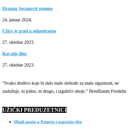
Dragan Jovanović pomen
24. januar 2024.
Užice je grad u odumiranju
27. oktobar 2023.
Rat nije film
27. oktobar 2023.
“Svako društvo koje bi dalo malo slobode za malo sigurnosti, ne
zaslužuje, ni jedno, ni drugo, i izgubiće oboje.” Bendžamin Frenklin
UŽIČKI PREDUZETNICI
Mladi ostaju u Potpeću i uzgajaju ribu