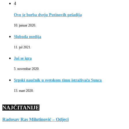
4
Ovo je borba dveju Putinovih pešadija
10. januar 2020.
Sloboda medija
11. jul 2021.
Još se igra
5. novembar 2020.
Srpski naučnik u svetskom timu istraživača Sunca
13. mart 2020.
NAJČITANIJE
Radosav Ras Milutinović – Odjeci