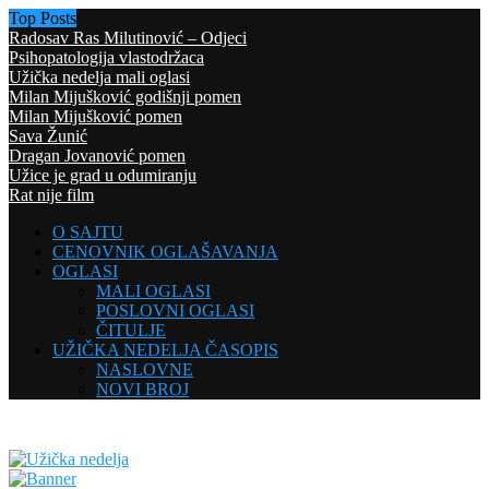
Top Posts
Radosav Ras Milutinović – Odjeci
Psihopatologija vlastodržaca
Užička nedelja mali oglasi
Milan Mijušković godišnji pomen
Milan Mijušković pomen
Sava Žunić
Dragan Jovanović pomen
Užice je grad u odumiranju
Rat nije film
O SAJTU
CENOVNIK OGLAŠAVANJA
OGLASI
MALI OGLASI
POSLOVNI OGLASI
ČITULJE
UŽIČKA NEDELJA ČASOPIS
NASLOVNE
NOVI BROJ