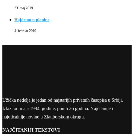
23. maj 2019.
Hajdemo u planine
4. februar 2019.
Užička nedelja je jedan od najstarijih privatnih časopisa u Srbiji.
Izlazi od maja 1994. godine, punih 26 godina. Najčitanije i
najuticajnije novine u Zlatiborskom okrugu.
NAJČITANIJI TEKSTOVI