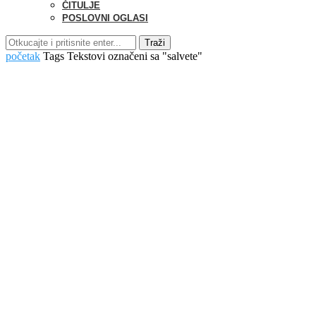
ČITULJE
POSLOVNI OGLASI
Traži
početak
Tags
Tekstovi označeni sa "salvete"