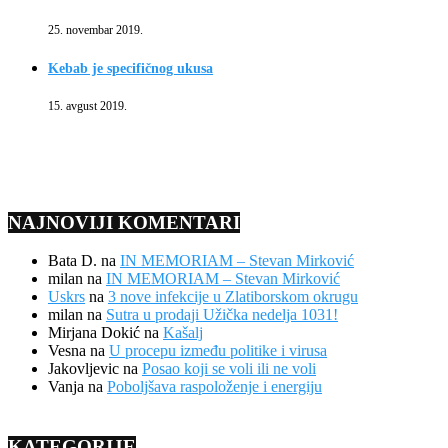
25. novembar 2019.
Kebab je specifičnog ukusa
15. avgust 2019.
NAJNOVIJI KOMENTARI
Bata D.
na
IN MEMORIAM – Stevan Mirković
milan
na
IN MEMORIAM – Stevan Mirković
Uskrs
na
3 nove infekcije u Zlatiborskom okrugu
milan
na
Sutra u prodaji Užička nedelja 1031!
Mirjana Dokić
na
Kašalj
Vesna
na
U procepu između politike i virusa
Jakovljevic
na
Posao koji se voli ili ne voli
Vanja
na
Poboljšava raspoloženje i energiju
KATEGORIJE