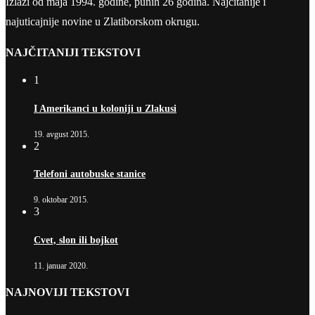
Izlazi od maja 1994. godine, punih 26 godina. Najčitanije i
najuticajnije novine u Zlatiborskom okrugu.
NAJČITANIJI TEKSTOVI
1
I Amerikanci u koloniji u Zlakusi
19. avgust 2015.
2
Telefoni autobuske stanice
9. oktobar 2015.
3
Cvet, slon ili bojkot
11. januar 2020.
NAJNOVIJI TEKSTOVI