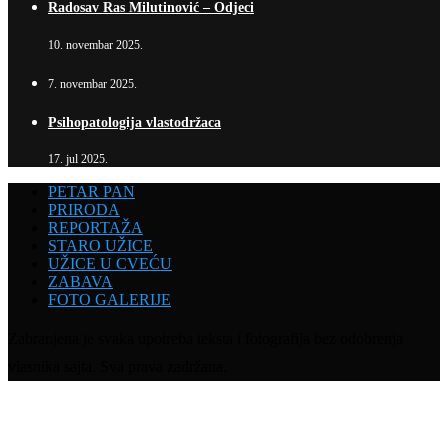
Radosav Ras Milutinović – Odjeci
10. novembar 2025.
7. novembar 2025.
Psihopatologija vlastodržaca
17. jul 2025.
PETAR PAN
PRIRODA
REPORTAŽA
STARO UŽICE
UŽICE U CVEĆU
ZABAVA
FOTO GALERIJE
Zabranjena je svaka upotreba teksta i fotografija bez odobrenja
vlasnika sajta. Sva prava zadržana.