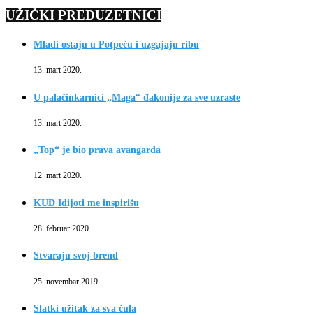
UŽIČKI PREDUZETNICI
Mladi ostaju u Potpeću i uzgajaju ribu
13. mart 2020.
U palačinkarnici „Maga“ đakonije za sve uzraste
13. mart 2020.
„Top“ je bio prava avangarda
12. mart 2020.
KUD Idijoti me inspirišu
28. februar 2020.
Stvaraju svoj brend
25. novembar 2019.
Slatki užitak za sva čula