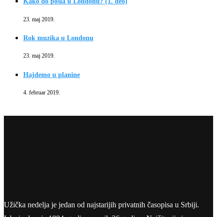
Kako do posla u Londonu? (1. deo)
23. maj 2019.
Rok muzika u Londonu
23. maj 2019.
Hajdemo u planine
4. februar 2019.
Užička nedelja je jedan od najstarijih privatnih časopisa u Srbiji.