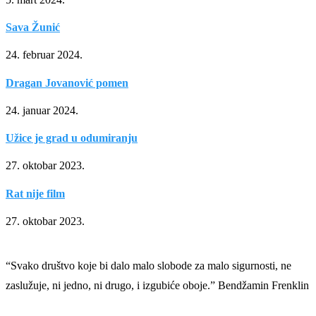
Sava Žunić
24. februar 2024.
Dragan Jovanović pomen
24. januar 2024.
Užice je grad u odumiranju
27. oktobar 2023.
Rat nije film
27. oktobar 2023.
“Svako društvo koje bi dalo malo slobode za malo sigurnosti, ne
zaslužuje, ni jedno, ni drugo, i izgubiće oboje.” Bendžamin Frenklin