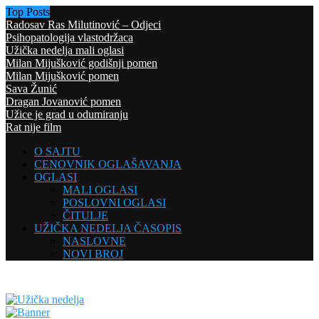
Top Posts
Radosav Ras Milutinović – Odjeci
Psihopatologija vlastodržaca
Užička nedelja mali oglasi
Milan Mijušković godišnji pomen
Milan Mijušković pomen
Sava Žunić
Dragan Jovanović pomen
Užice je grad u odumiranju
Rat nije film
O SAJTU
CENOVNIK OGLAŠAVANJA
OGLASI
MALI OGLASI
POSLOVNI OGLASI
ČITULJE
UŽIČKA NEDELJA ČASOPIS
NASLOVNE
NOVI BROJ