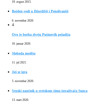
19. avgust 2015.
Bajden vodi u Džordžiji i Pensilvaniji
6. novembar 2020.
4
Ovo je borba dveju Putinovih pešadija
10. januar 2020.
Sloboda medija
11. jul 2021.
Još se igra
5. novembar 2020.
Srpski naučnik u svetskom timu istraživača Sunca
13. mart 2020.