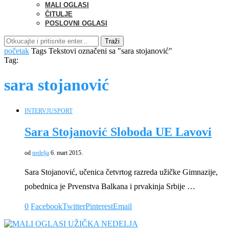
MALI OGLASI
ČITULJE
POSLOVNI OGLASI
Traži
početak
Tags
Tekstovi označeni sa "sara stojanović"
Tag:
sara stojanović
INTERVJU
SPORT
Sara Stojanović Sloboda UE Lavovi
od
nedelja
6. mart 2015.
Sara Stojanović, učenica četvrtog razreda užičke Gimnazije,
pobednica je Prvenstva Balkana i prvakinja Srbije …
0
Facebook
Twitter
Pinterest
Email