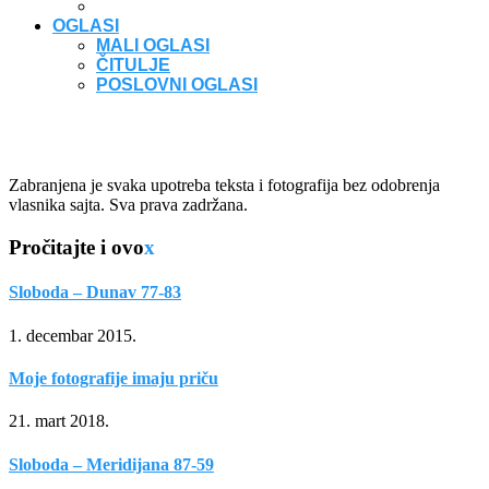
OGLASI
MALI OGLASI
ČITULJE
POSLOVNI OGLASI
Zabranjena je svaka upotreba teksta i fotografija bez odobrenja
vlasnika sajta. Sva prava zadržana.
Pročitajte i ovo
x
Sloboda – Dunav 77-83
1. decembar 2015.
Moje fotografije imaju priču
21. mart 2018.
Sloboda – Meridijana 87-59